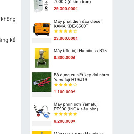
7000D (ô kính tròn)
29.300.000₫
n không
Máy phát điện dầu diesel
KAMA KDE-6500T
23.900.000₫
áng kể
Máy trộn bột Hamiboss-B15
9.800.000₫
Bộ dụng cụ siết kẹp đai nhựa
Yamafuji H19/J19
1.100.000₫
Máy phun sơn Yamafuji
PT990 (INOX siêu bền)
6.200.000₫
Máy cưa xương Hamiboss-