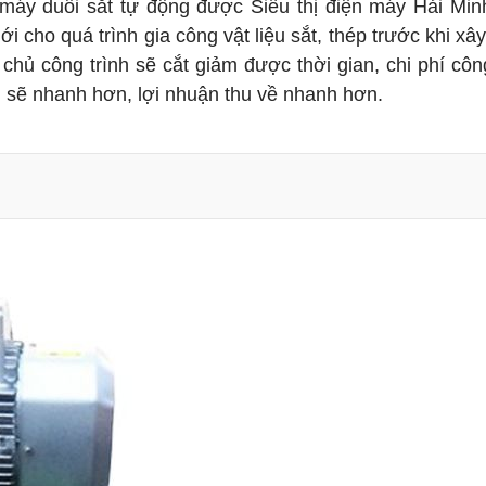
máy duỗi sắt tự động được Siêu thị điện máy Hải Min
i cho quá trình gia công vật liệu sắt, thép trước khi xâ
, chủ công trình sẽ cắt giảm được thời gian, chi phí cô
nh sẽ nhanh hơn, lợi nhuận thu về nhanh hơn.