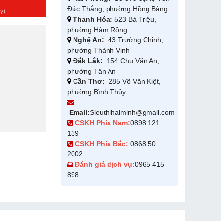
g
Đức Thắng, phường Hồng Bàng
y)
Thanh Hóa:
523 Bà Triệu,
phường Hàm Rồng
Nghệ An:
43 Trường Chinh,
phường Thành Vinh
Đắk Lắk:
154 Chu Văn An,
phường Tân An
Cần Thơ:
285 Võ Văn Kiệt,
phường Bình Thủy
Email:
Sieuthihaiminh@gmail.com
CSKH Phía Nam:
0898 121
139
CSKH Phía Bắc:
0868 50
2002
Đánh giá dịch vụ:
0965 415
898