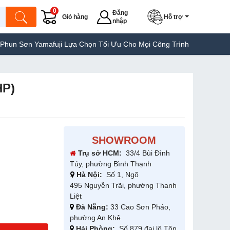
0
Đăng
Giỏ hàng
Hỗ trợ
nhập
fuji Lựa Chọn Tối Ưu Cho Mọi Công Trình
Máy Hàn Túi Yamafuji 
HP)
SHOWROOM
Trụ sở HCM:
33/4 Bùi Đình
Túy, phường Bình Thạnh
Hà Nội:
Số 1, Ngõ
495 Nguyễn Trãi, phường Thanh
Liệt
Đà Nẵng:
33 Cao Sơn Pháo,
phường An Khê
Hải Phòng:
Số 879 đại lộ Tôn