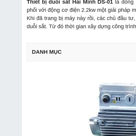
Thiết bị duỗi sắt Hải Minh DS-01
là dòng 
phối với động cơ điện 2.2kw một giải pháp mớ
Khi đã trang bị máy này rồi, các chủ đầu tư
duỗi sắt. Từ đó thời gian xây dựng công trì
DANH MỤC