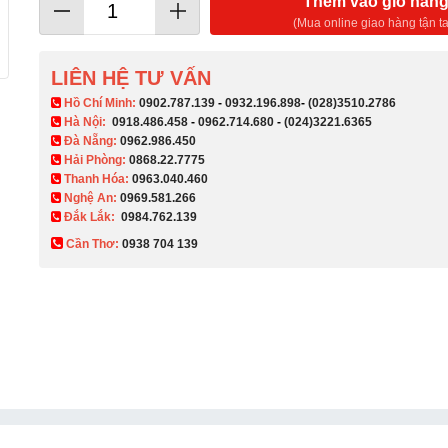
Thêm vào giỏ hàn
(Mua online giao hàng tận ta
LIÊN HỆ TƯ VẤN
​ Hồ Chí Minh:
0902.787.139
-
0932.196.898
-
(028)3510.2786
Hà Nội:
0918.486.458
-
0962.714.680
-
(024)3221.6365
Đà Nẵng:
0962.986.450
Hải Phòng:
0868.22.7775
Thanh Hóa:
0963.040.460
Nghệ An:
0969.581.266
Đắk Lắk:
0984.762.139
Cần Thơ:
0938 704 139​