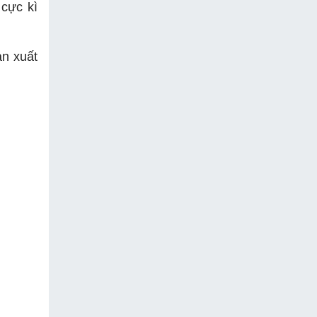
 cực kì
ản xuất