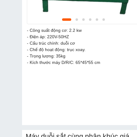
- Công suất động cơ: 2.2 kw
- Điện áp: 220V-50HZ
- Cấu trúc chính: duỗi cơ
- Chế độ hoạt động: trục xoay.
- Trọng lượng: 35kg
- Kích thước máy D/R/C: 65*45*55 cm
Máy duỗi sắt cùng phân khúc giá