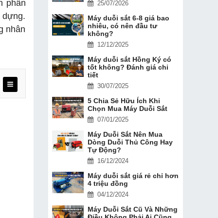
h phân
25/07/2026
y dựng.
Máy duỗi sắt 6-8 giá bao
nhiêu, có nên đầu tư
ng nhân
không?
12/12/2025
Máy duỗi sắt Hồng Ký có
tốt không? Đánh giá chi
tiết
30/07/2025
5 Chia Sẻ Hữu Ích Khi
Chọn Mua Máy Duỗi Sắt
07/01/2025
Máy Duỗi Sắt Nên Mua
Dòng Duỗi Thủ Công Hay
Tự Động?
16/12/2024
Máy duỗi sắt giá rẻ chỉ hơn
4 triệu đồng
04/12/2024
Máy Duỗi Sắt Cũ Và Những
Điều Không Phải Ai Cũng