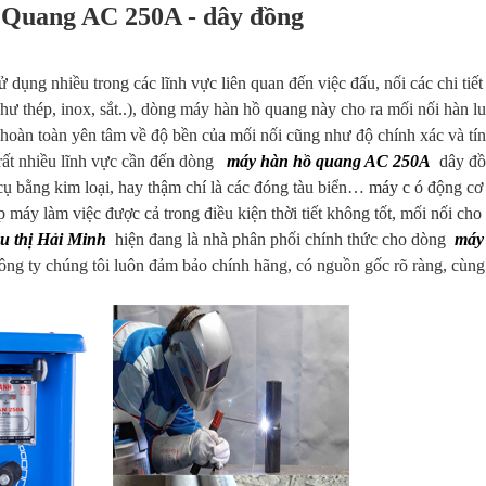
Quang AC 250A - dây đồng
ử dụng nhiều trong các lĩnh vực liên quan đến việc đấu, nối các chi tiết
như thép, inox, sắt..), dòng máy hàn hồ quang này cho ra mối nối hàn l
oàn toàn yên tâm về độ bền của mối nối cũng như độ chính xác và tí
rất nhiều lĩnh vực cần đến dòng
máy hàn hồ quang AC 250A
dây đồ
 cụ bằng kim loại, hay thậm chí là các đóng tàu biển…
máy c
ó động cơ
máy làm việc được cả trong điều kiện thời tiết không tốt, mối nối cho 
êu thị Hải Minh
hiện đang là nhà phân phối chính thức cho dòng
máy
ông ty chúng tôi luôn đảm bảo chính hãng, có nguồn gốc rõ ràng, cùn