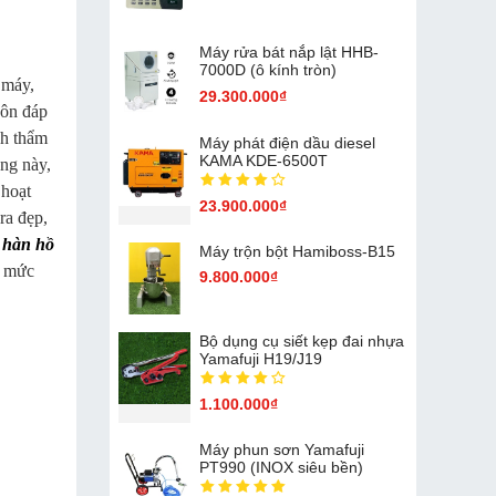
Máy rửa bát nắp lật HHB-
7000D (ô kính tròn)
 máy,
29.300.000₫
uôn đáp
nh thẩm
Máy phát điện dầu diesel
KAMA KDE-6500T
ng này,
 hoạt
23.900.000₫
ra đẹp,
 hàn hồ
Máy trộn bột Hamiboss-B15
g mức
9.800.000₫
Bộ dụng cụ siết kẹp đai nhựa
Yamafuji H19/J19
1.100.000₫
Máy phun sơn Yamafuji
PT990 (INOX siêu bền)