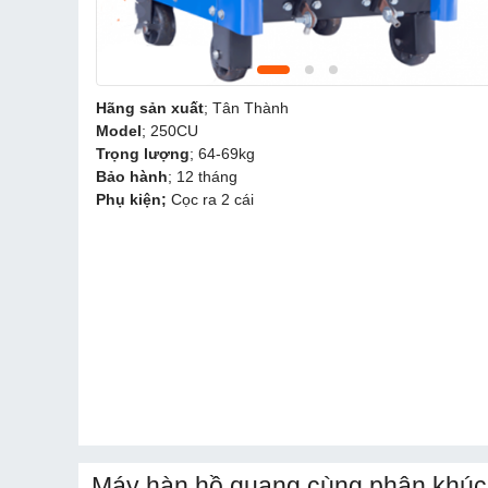
Hãng sản xuất
; Tân Thành
Model
; 250CU
Trọng lượng
; 64-69kg
Bảo hành
; 12 tháng
Phụ kiện;
Cọc ra 2 cái
Máy hàn hồ quang cùng phân khúc