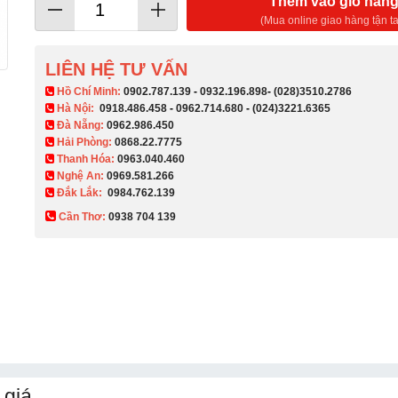
Thêm vào giỏ hàn
(Mua online giao hàng tận ta
LIÊN HỆ TƯ VẤN
​ Hồ Chí Minh:
0902.787.139
-
0932.196.898
-
(028)3510.2786
Hà Nội:
0918.486.458
-
0962.714.680
-
(024)3221.6365
Đà Nẵng:
0962.986.450
Hải Phòng:
0868.22.7775
Thanh Hóa:
0963.040.460
Nghệ An:
0969.581.266
Đắk Lắk:
0984.762.139
Cần Thơ:
0938 704 139​
 giá