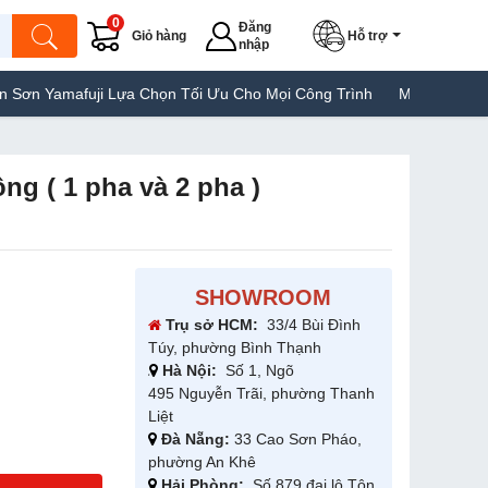
0
Đăng
Giỏ hàng
Hỗ trợ
nhập
ji Lựa Chọn Tối Ưu Cho Mọi Công Trình
Máy Hàn Túi Yamafuji Lự
g ( 1 pha và 2 pha )
SHOWROOM
Trụ sở HCM:
33/4 Bùi Đình
Túy, phường Bình Thạnh
Hà Nội:
Số 1, Ngõ
495 Nguyễn Trãi, phường Thanh
Liệt
Đà Nẵng:
33 Cao Sơn Pháo,
phường An Khê
Hải Phòng:
Số 879 đại lộ Tôn