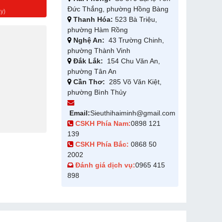
g
Đức Thắng, phường Hồng Bàng
y)
Thanh Hóa:
523 Bà Triệu,
phường Hàm Rồng
Nghệ An:
43 Trường Chinh,
phường Thành Vinh
Đắk Lắk:
154 Chu Văn An,
phường Tân An
Cần Thơ:
285 Võ Văn Kiệt,
phường Bình Thủy
Email:
Sieuthihaiminh@gmail.com
CSKH Phía Nam:
0898 121
139
CSKH Phía Bắc:
0868 50
2002
Đánh giá dịch vụ:
0965 415
898