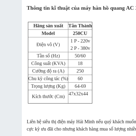
Thông tin kĩ thuật của máy hàn hồ quang AC 
Hãng sản xuất
Tân Thành
Model
250CU
1 P - 220v
Điện vô (V)
2 P - 380v
Tần số (Hz)
50/60
Công suất (KVA)
18
Cường độ ra (A)
250
Chu kỳ công tác (%)
60
Trọng lượng (Kg)
64-69
47x32x44
Kích thước (Cm)
Liên hệ siêu thị điện máy Hải Minh nếu quý khách muố
cực kỳ ưu đãi cho nhưng khách hàng mua số lượng nhiề