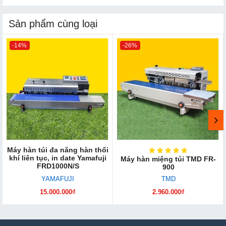
Sản phẩm cùng loại
-14%
-26%
Máy hàn túi đa năng hàn thổi
khí liên tục, in date Yamafuji
Máy hàn miệng túi TMD FR-
FRD1000N/S
900
YAMAFUJI
TMD
15.000.000₫
2.960.000₫