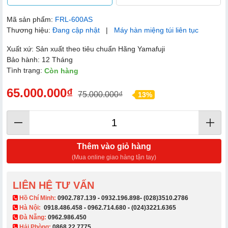
Mã sản phẩm:
FRL-600AS
Thương hiệu:
Đang cập nhật
|
Máy hàn miệng túi liên tục
Xuất xứ: Sản xuất theo tiêu chuẩn Hãng Yamafuji
Bảo hành: 12 Tháng
Tình trạng:
Còn hàng
65.000.000₫
75.000.000₫
13%
Thêm vào giỏ hàng
(Mua online giao hàng tận tay)
LIÊN HỆ TƯ VẤN
​ Hồ Chí Minh:
0902.787.139
-
0932.196.898
-
(028)3510.2786
Hà Nội:
0918.486.458
-
0962.714.680
-
(024)3221.6365
Đà Nẵng:
0962.986.450
Hải Phòng:
0868.22.7775