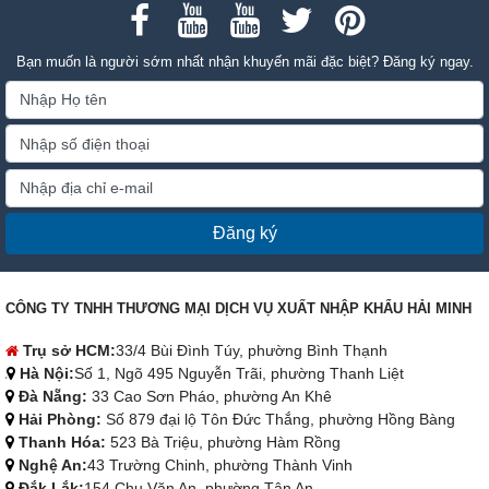
Bạn muốn là người sớm nhất nhận khuyến mãi đặc biệt? Đăng ký ngay.
Đăng ký
CÔNG TY TNHH THƯƠNG MẠI DỊCH VỤ XUẤT NHẬP KHẨU HẢI MINH
Trụ sở HCM:
33/4 Bùi Đình Túy, phường Bình Thạnh
Hà Nội:
Số 1, Ngõ 495 Nguyễn Trãi, phường Thanh Liệt
Đà Nẵng:
33 Cao Sơn Pháo, phường An Khê
Hải Phòng:
Số 879 đại lộ Tôn Đức Thắng, phường Hồng Bàng
Thanh Hóa:
523 Bà Triệu, phường Hàm Rồng
Nghệ An:
43 Trường Chinh, phường Thành Vinh
Đắk Lắk:
154 Chu Văn An, phường Tân An