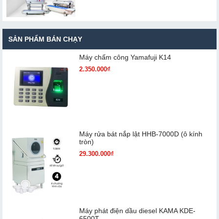
SẢN PHẨM BÁN CHẠY
Máy chấm cô​ng Yamafuji K14
2.350.000₫
Máy rửa bát nắp lật HHB-7000D (ô kính
tròn)
29.300.000₫
Máy phát điện dầu diesel KAMA KDE-
6500T