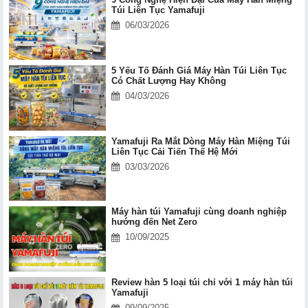
Túi Liên Tục Yamafuji
06/03/2026
5 Yếu Tố Đánh Giá Máy Hàn Túi Liên Tục
Có Chất Lượng Hay Không
04/03/2026
Yamafuji Ra Mắt Dòng Máy Hàn Miệng Túi
Liên Tục Cải Tiến Thế Hệ Mới
03/03/2026
Máy hàn túi Yamafuji cùng doanh nghiệp
hướng đến Net Zero
10/09/2025
Review hàn 5 loại túi chỉ với 1 máy hàn túi
Yamafuji
09/09/2025