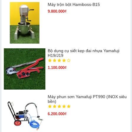
Máy trộn bột Hamiboss-B15
9.800.000₫
Bộ dụng cụ siết kẹp đai nhựa Yamafuji
H19/J19
1.100.000₫
Máy phun sơn Yamafuji PT990 (INOX siêu
bền)
6.200.000₫