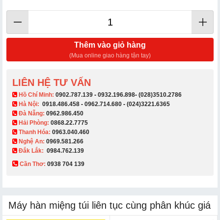
Thêm vào giỏ hàng
(Mua online giao hàng tận tay)
LIÊN HỆ TƯ VẤN
​ Hồ Chí Minh:
0902.787.139
-
0932.196.898
-
(028)3510.2786
Hà Nội:
0918.486.458
-
0962.714.680
-
(024)3221.6365
Đà Nẵng:
0962.986.450
Hải Phòng:
0868.22.7775
Thanh Hóa:
0963.040.460
Nghệ An:
0969.581.266
Đắk Lắk:
0984.762.139
Cần Thơ:
0938 704 139​
Máy hàn miệng túi liên tục cùng phân khúc giá