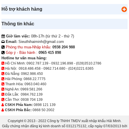
Hỗ trợ khách hàng
Thông tin khác
Giờ làm việc:
08h-17h (từ thứ 2 - thứ 7)
Email:
Sieuthihaiminh@gmail.com
Phòng thu mua-Nhập khẩu:
0938 204 988
Góp ý - Bảo hành :
0965 415 898
Hotline tư vấn mua hàng:
Hồ Chí Minh:
0902.787.139
-
0932.196.898
-
(028)3510.2786
Hà Nội:
0918.486.458
-
0962.714.680
-
(024)3221.6365
Đà Nẵng:
0962.986.450
Hải Phòng:
0868.22.7775
Thanh Hóa:
0963.040.460
Nghệ An:
0969.581.266
Đắk Lắk:
0984.762.139
Cần Thơ:
0938 704 139
CSKH Phía Nam:
0898 121 139
CSKH Phía Bắc:
0868 50 2002
Copyright © 2013 - 2022 Công ty TNHH TMDV xuất nhập khẩu Hải Minh.
Giấy chứng nhận đăng ký kinh doanh số 0312175132, cấp ngày 07/03/2013 bởi