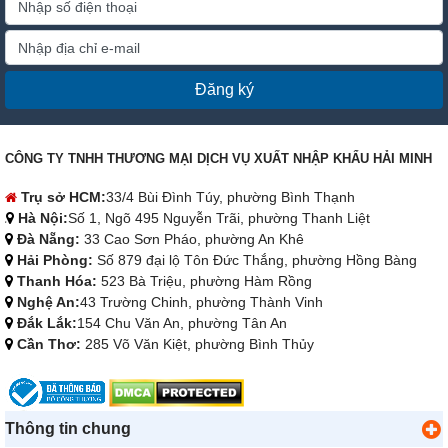
Đăng ký
CÔNG TY TNHH THƯƠNG MẠI DỊCH VỤ XUẤT NHẬP KHẨU HẢI MINH
Trụ sở HCM:
33/4 Bùi Đình Túy, phường Bình Thạnh
Hà Nội:
Số 1, Ngõ 495 Nguyễn Trãi, phường Thanh Liệt
Đà Nẵng:
33 Cao Sơn Pháo, phường An Khê
Hải Phòng:
Số 879 đại lộ Tôn Đức Thắng, phường Hồng Bàng
Thanh Hóa:
523 Bà Triệu, phường Hàm Rồng
Nghệ An:
43 Trường Chinh, phường Thành Vinh
Đắk Lắk:
154 Chu Văn An, phường Tân An
Cần Thơ:
285 Võ Văn Kiệt, phường Bình Thủy
Thông tin chung