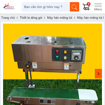
0
Trang chủ
Thiết bị đóng gói
Máy hàn miệng túi
Máy hàn miệng túi li