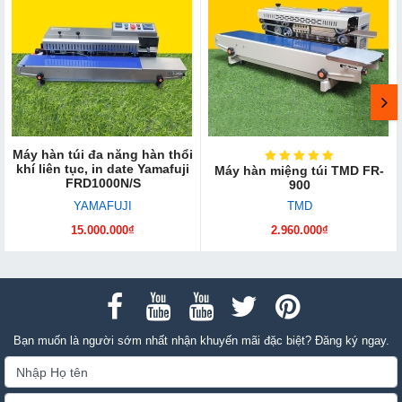
Máy hàn túi đa năng hàn thổi
khí liên tục, in date Yamafuji
Máy hàn miệng túi TMD FR-
FRD1000N/S
900
YAMAFUJI
TMD
15.000.000₫
2.960.000₫
Bạn muốn là người sớm nhất nhận khuyến mãi đặc biệt? Đăng ký ngay.