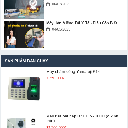
06/03/2025
Máy Hàn Miệng Túi Y Tế - Điều Cần Biết
04/03/2025
SẢN PHẨM BÁN CHẠY
Máy chấm cô​ng Yamafuji K14
2.350.000₫
Máy rửa bát nắp lật HHB-7000D (ô kính
tròn)
29.300.000₫