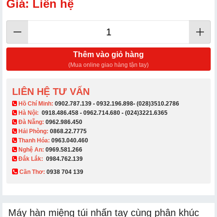
Giá: Liên hệ
Thêm vào giỏ hàng
(Mua online giao hàng tận tay)
LIÊN HỆ TƯ VẤN
​ Hồ Chí Minh:
0902.787.139
-
0932.196.898
-
(028)3510.2786
Hà Nội:
0918.486.458
-
0962.714.680
-
(024)3221.6365
Đà Nẵng:
0962.986.450
Hải Phòng:
0868.22.7775
Thanh Hóa:
0963.040.460
Nghệ An:
0969.581.266
Đắk Lắk:
0984.762.139
Cần Thơ:
0938 704 139​
Máy hàn miệng túi nhấn tay cùng phân khúc