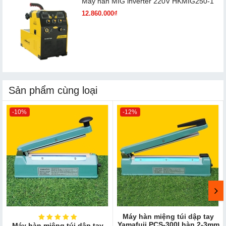
Máy hàn MIG inverter 220V HKMIG250-1
12.860.000₫
Sản phẩm cùng loại
-10%
-12%
Máy hàn miệng túi dập tay
Yamafuji PCS-300I hàn 2-3mm
Máy hàn miệng túi dập tay