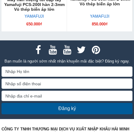
Vỏ thép biến áp lớn
Yamafuji PCS-200I hàn 2-3mm
Vỏ thép biến áp lớn
YAMAFUJI
YAMAFUJI
650.000₫
850.000₫
Bạn muốn là người sớm nhất nhận khuyến mãi đặc biệt? Đăng ký ngay.
Đăng ký
CÔNG TY TNHH THƯƠNG MẠI DỊCH VỤ XUẤT NHẬP KHẨU HẢI MINH