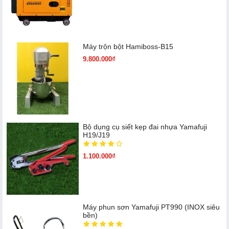
Máy trộn bột Hamiboss-B15
9.800.000₫
Bộ dụng cụ siết kẹp đai nhựa Yamafuji
H19/J19
1.100.000₫
Máy phun sơn Yamafuji PT990 (INOX siêu
bền)