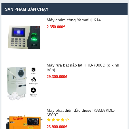
SẢN PHẨM BÁN CHẠY
Máy chấm cô​ng Yamafuji K14
2.350.000₫
Máy rửa bát nắp lật HHB-7000D (ô kính
tròn)
29.300.000₫
Máy phát điện dầu diesel KAMA KDE-
6500T
23.900.000₫