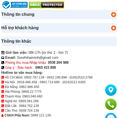
Thông tin chung
Hỗ trợ khách hàng
Thông tin khác
Giờ làm việc:
08h-17h (từ thứ 2 - thứ 7)
Email:
Sieuthihaiminh@gmail.com
Phòng thu mua-Nhập khẩu:
0938 204 988
Góp ý - Bảo hành :
0965 415 898
Hotline tư vấn mua hàng:
Hồ Chí Minh:
0902.787.139
-
0932.196.898
-
(028)3510.2786
Hà Nội:
0918.486.458
-
0962.714.680
-
(024)3221.6365
Đà Nẵng:
0962.986.450
Hải Phòng:
0868.22.7775
Thanh Hóa:
0963.040.460
Nghệ An:
0969.581.266
Đắk Lắk:
0984.762.139
Cần Thơ:
0938 704 139
CSKH Phía Nam:
0898 121 139