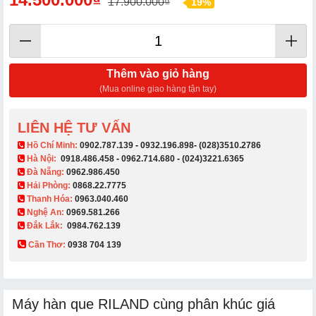
17.900.000₫
19%
Thêm vào giỏ hàng
(Mua online giao hàng tận tay)
LIÊN HỆ TƯ VẤN
​ Hồ Chí Minh:
0902.787.139
-
0932.196.898
-
(028)3510.2786
Hà Nội:
0918.486.458
-
0962.714.680
-
(024)3221.6365
Đà Nẵng:
0962.986.450
Hải Phòng:
0868.22.7775
Thanh Hóa:
0963.040.460
Nghệ An:
0969.581.266
Đắk Lắk:
0984.762.139
Cần Thơ:
0938 704 139​
Máy hàn que RILAND cùng phân khúc giá