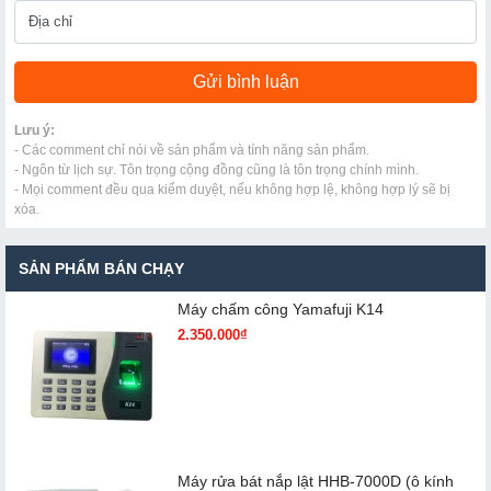
Lưu ý:
- Các comment chỉ nói về sản phẩm và tính năng sản phẩm.
- Ngôn từ lịch sự. Tôn trọng cộng đồng cũng là tôn trọng chính mình.
- Mọi comment đều qua kiểm duyệt, nếu không hợp lệ, không hợp lý sẽ bị
xóa.
SẢN PHẨM BÁN CHẠY
Máy chấm cô​ng Yamafuji K14
2.350.000₫
Máy rửa bát nắp lật HHB-7000D (ô kính