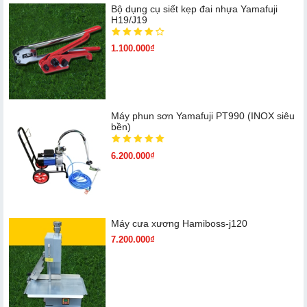
Bộ dụng cụ siết kẹp đai nhựa Yamafuji
H19/J19
1.100.000₫
Máy phun sơn Yamafuji PT990 (INOX siêu
bền)
6.200.000₫
Máy cưa xương Hamiboss-j120
7.200.000₫