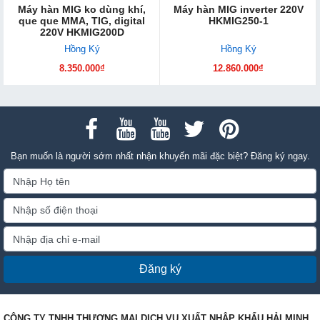
Máy hàn MIG ko dùng khí,
Máy hàn MIG inverter 220V
que que MMA, TIG, digital
HKMIG250-1
220V HKMIG200D
Hồng Ký
Hồng Ký
8.350.000₫
12.860.000₫
Bạn muốn là người sớm nhất nhận khuyến mãi đặc biệt? Đăng ký ngay.
Đăng ký
CÔNG TY TNHH THƯƠNG MẠI DỊCH VỤ XUẤT NHẬP KHẨU HẢI MINH