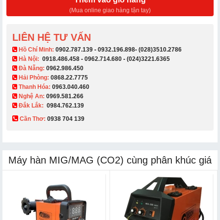
(Mua online giao hàng tận tay)
LIÊN HỆ TƯ VẤN
​ Hồ Chí Minh:
0902.787.139
-
0932.196.898
-
(028)3510.2786
Hà Nội:
0918.486.458
-
0962.714.680
-
(024)3221.6365
Đà Nẵng:
0962.986.450
Hải Phòng:
0868.22.7775
Thanh Hóa:
0963.040.460
Nghệ An:
0969.581.266
Đắk Lắk:
0984.762.139
Cần Thơ:
0938 704 139​
Máy hàn MIG/MAG (CO2) cùng phân khúc giá