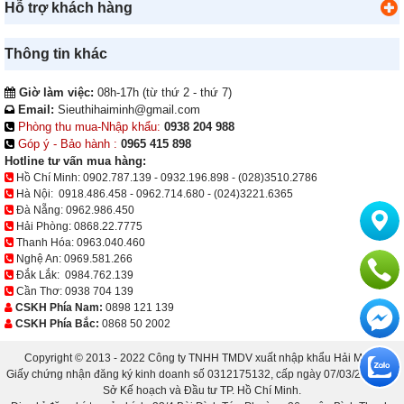
Hỗ trợ khách hàng
Thông tin khác
Giờ làm việc:
08h-17h (từ thứ 2 - thứ 7)
Email:
Sieuthihaiminh@gmail.com
Phòng thu mua-Nhập khẩu:
0938 204 988
Góp ý - Bảo hành :
0965 415 898
Hotline tư vấn mua hàng:
Hồ Chí Minh:
0902.787.139
-
0932.196.898
-
(028)3510.2786
Hà Nội:
0918.486.458
-
0962.714.680
-
(024)3221.6365
Đà Nẵng:
0962.986.450
Hải Phòng:
0868.22.7775
Thanh Hóa:
0963.040.460
Nghệ An:
0969.581.266
Đắk Lắk:
0984.762.139
Cần Thơ:
0938 704 139
CSKH Phía Nam:
0898 121 139
CSKH Phía Bắc:
0868 50 2002
Copyright © 2013 - 2022 Công ty TNHH TMDV xuất nhập khẩu Hải Minh.
Giấy chứng nhận đăng ký kinh doanh số 0312175132, cấp ngày 07/03/2013 bởi
Sở Kế hoạch và Đầu tư TP. Hồ Chí Minh.