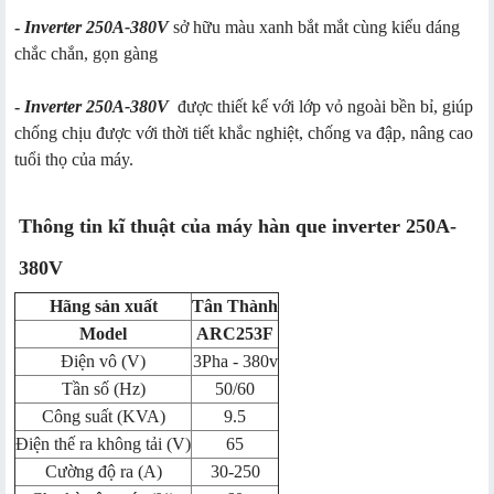
-
Inverter 250A-380V
sở hữu màu xanh bắt mắt cùng kiểu dáng
chắc chắn, gọn gàng
-
Inverter 250A-380V
được thiết kế với lớp vỏ ngoài bền bỉ, giúp
chống chịu được với thời tiết khắc nghiệt, chống va đập, nâng cao
tuổi thọ của máy.
Thông tin kĩ thuật của máy hàn que inverter 250A-
380V
Hãng sản xuất
Tân Thành
Model
ARC253F
Điện vô (V)
3Pha - 380v
Tần số (Hz)
50/60
Công suất (KVA)
9.5
Điện thế ra không tải (V)
65
Cường độ ra (A)
30-250