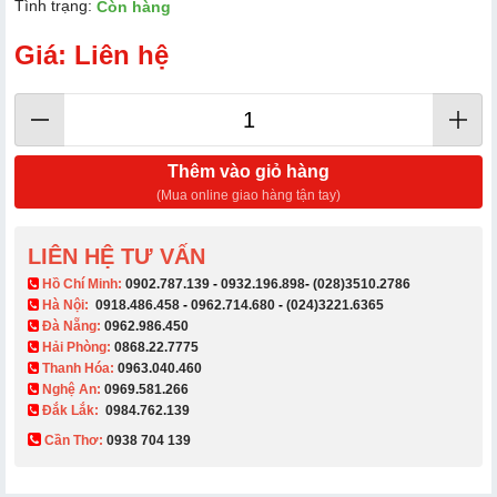
Tình trạng:
Còn hàng
Giá: Liên hệ
Thêm vào giỏ hàng
(Mua online giao hàng tận tay)
LIÊN HỆ TƯ VẤN
​ Hồ Chí Minh:
0902.787.139
-
0932.196.898
-
(028)3510.2786
Hà Nội:
0918.486.458
-
0962.714.680
-
(024)3221.6365
Đà Nẵng:
0962.986.450
Hải Phòng:
0868.22.7775
Thanh Hóa:
0963.040.460
Nghệ An:
0969.581.266
Đắk Lắk:
0984.762.139
Cần Thơ:
0938 704 139​