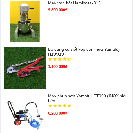
Máy trộn bột Hamiboss-B15
9.800.000₫
Bộ dụng cụ siết kẹp đai nhựa Yamafuji
H19/J19
1.100.000₫
Máy phun sơn Yamafuji PT990 (INOX siêu
bền)
6.200.000₫