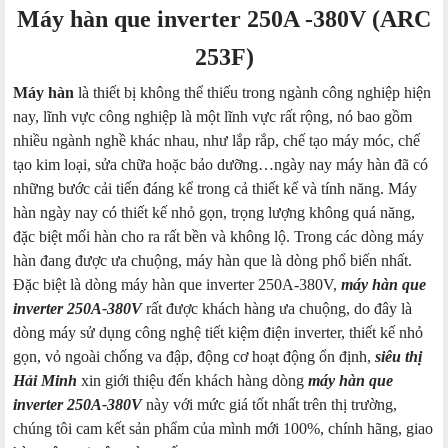
Máy hàn que inverter 250A -380V (ARC
253F)
Máy hàn
là thiết bị không thể thiếu trong ngành công nghiệp hiện
nay, lĩnh vực công nghiệp là một lĩnh vực rất rộng, nó bao gồm
nhiều ngành nghề khác nhau, như lắp rắp, chế tạo máy móc, chế
tạo kim loại, sửa chữa hoặc bảo dưỡng…ngày nay máy hàn đã có
những bước cải tiến đáng kể trong cả thiết kế và tính năng. Máy
hàn ngày nay có thiết kế nhỏ gọn, trọng lượng không quá năng,
đặc biệt mối hàn cho ra rất bền và không lộ. Trong các dòng máy
hàn đang được ưa chuộng, máy hàn que là dòng phổ biến nhất.
Đặc biệt là dòng máy hàn que inverter 250A-380V,
máy hàn que
inverter 250A-380V
rất được khách hàng ưa chuộng, do đây là
dòng máy sử dụng công nghệ tiết kiệm điện inverter, thiết kế nhỏ
gọn, vỏ ngoài chống va đập, động cơ hoạt động ổn định,
siêu thị
Hải Minh
xin giới thiệu đến khách hàng dòng
máy hàn que
inverter 250A-380V
này với mức giá tốt nhất trên thị trường,
chúng tôi cam kết sản phẩm của mình mới 100%, chính hãng, giao