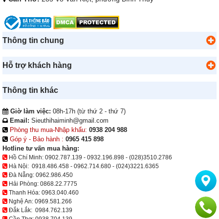
Thông tin chung
Hỗ trợ khách hàng
Thông tin khác
Giờ làm việc:
08h-17h (từ thứ 2 - thứ 7)
Email:
Sieuthihaiminh@gmail.com
Phòng thu mua-Nhập khẩu:
0938 204 988
Góp ý - Bảo hành :
0965 415 898
Hotline tư vấn mua hàng:
Hồ Chí Minh:
0902.787.139
-
0932.196.898
-
(028)3510.2786
Hà Nội:
0918.486.458
-
0962.714.680
-
(024)3221.6365
Đà Nẵng:
0962.986.450
Hải Phòng:
0868.22.7775
Thanh Hóa:
0963.040.460
Nghệ An:
0969.581.266
Đắk Lắk:
0984.762.139
Cần Thơ:
0938 704 139