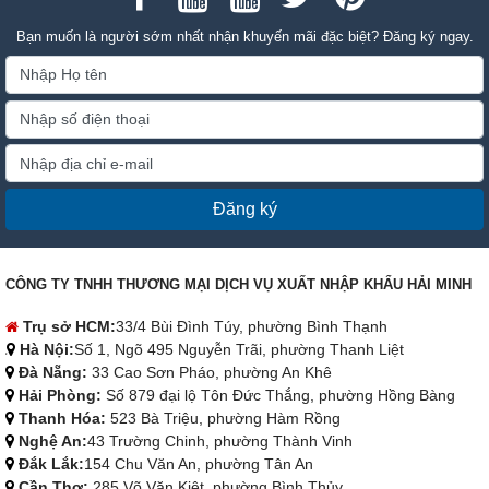
Bạn muốn là người sớm nhất nhận khuyến mãi đặc biệt? Đăng ký ngay.
Đăng ký
CÔNG TY TNHH THƯƠNG MẠI DỊCH VỤ XUẤT NHẬP KHẨU HẢI MINH
Trụ sở HCM:
33/4 Bùi Đình Túy, phường Bình Thạnh
Hà Nội:
Số 1, Ngõ 495 Nguyễn Trãi, phường Thanh Liệt
Đà Nẵng:
33 Cao Sơn Pháo, phường An Khê
Hải Phòng:
Số 879 đại lộ Tôn Đức Thắng, phường Hồng Bàng
Thanh Hóa:
523 Bà Triệu, phường Hàm Rồng
Nghệ An:
43 Trường Chinh, phường Thành Vinh
Đắk Lắk:
154 Chu Văn An, phường Tân An
Cần Thơ:
285 Võ Văn Kiệt, phường Bình Thủy