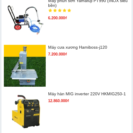
Máy phun sơn Yamafuji PT990 (INOX siêu
bền)
6.200.000₫
Máy cưa xương Hamiboss-j120
7.200.000₫
Máy hàn MIG inverter 220V HKMIG250-1
12.860.000₫