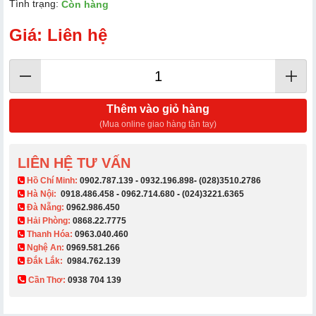
Tình trạng:
Còn hàng
Giá: Liên hệ
Thêm vào giỏ hàng
(Mua online giao hàng tận tay)
LIÊN HỆ TƯ VẤN
​ Hồ Chí Minh:
0902.787.139
-
0932.196.898
-
(028)3510.2786
Hà Nội:
0918.486.458
-
0962.714.680
-
(024)3221.6365
Đà Nẵng:
0962.986.450
Hải Phòng:
0868.22.7775
Thanh Hóa:
0963.040.460
Nghệ An:
0969.581.266
Đắk Lắk:
0984.762.139
Cần Thơ:
0938 704 139​