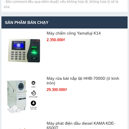
- Mọi comment đều qua kiểm duyệt, nếu không hợp lệ, không hợp lý sẽ bị
xóa.
SẢN PHẨM BÁN CHẠY
Máy chấm cô​ng Yamafuji K14
2.350.000₫
Máy rửa bát nắp lật HHB-7000D (ô kính
tròn)
29.300.000₫
Máy phát điện dầu diesel KAMA KDE-
6500T