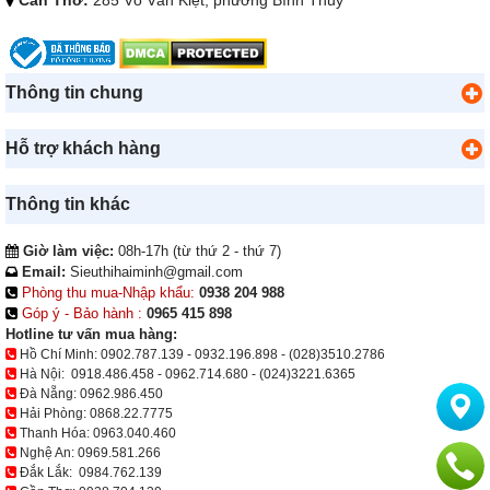
Cần Thơ:
285 Võ Văn Kiệt, phường Bình Thủy
Thông tin chung
Hỗ trợ khách hàng
Thông tin khác
Giờ làm việc:
08h-17h (từ thứ 2 - thứ 7)
Email:
Sieuthihaiminh@gmail.com
Phòng thu mua-Nhập khẩu:
0938 204 988
Góp ý - Bảo hành :
0965 415 898
Hotline tư vấn mua hàng:
Hồ Chí Minh:
0902.787.139
-
0932.196.898
-
(028)3510.2786
Hà Nội:
0918.486.458
-
0962.714.680
-
(024)3221.6365
Đà Nẵng:
0962.986.450
Hải Phòng:
0868.22.7775
Thanh Hóa:
0963.040.460
Nghệ An:
0969.581.266
Đắk Lắk:
0984.762.139