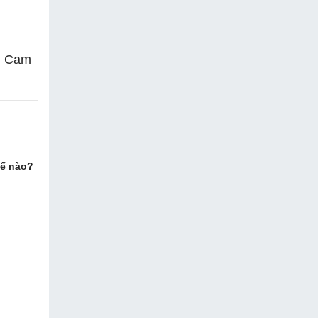
n. Cam
hế nào?