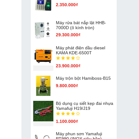
2.350.000₫
Máy rửa bát nắp lật HHB-
7000D (ô kính tròn)
29.300.000₫
Máy phát điện dầu diesel
KAMA KDE-6500T
23.900.000₫
Máy trộn bột Hamiboss-B15
9.800.000₫
Bộ dụng cụ siết kẹp đai nhựa
Yamafuji H19/J19
1.100.000₫
Máy phun sơn Yamafuji
PT990 (INOX siêu bền)