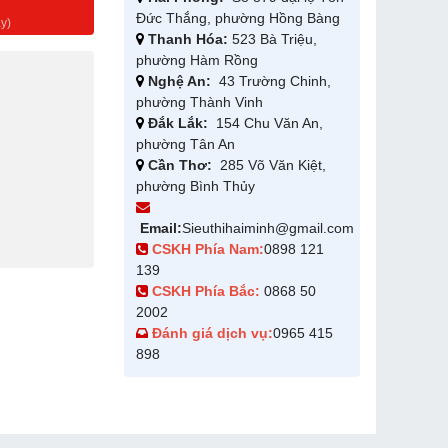
g
Đức Thắng, phường Hồng Bàng
y)
Thanh Hóa:
523 Bà Triệu,
phường Hàm Rồng
Nghệ An:
43 Trường Chinh,
phường Thành Vinh
Đắk Lắk:
154 Chu Văn An,
phường Tân An
Cần Thơ:
285 Võ Văn Kiệt,
phường Bình Thủy
Email:
Sieuthihaiminh@gmail.com
CSKH Phía Nam:
0898 121
139
CSKH Phía Bắc:
0868 50
2002
Đánh giá dịch vụ:
0965 415
898