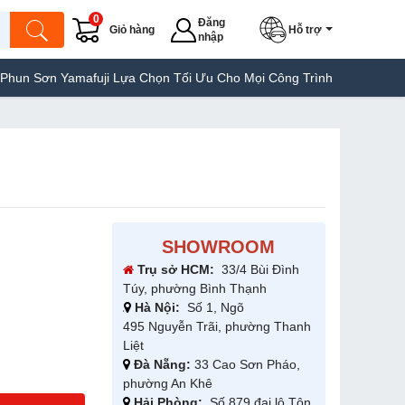
0
Đăng
Giỏ hàng
Hỗ trợ
nhập
Yamafuji Lựa Chọn Tối Ưu Cho Mọi Công Trình
Máy Hàn Túi Yamaf
SHOWROOM
Trụ sở HCM:
33/4 Bùi Đình
Túy, phường Bình Thạnh
Hà Nội:
Số 1, Ngõ
495 Nguyễn Trãi, phường Thanh
Liệt
Đà Nẵng:
33 Cao Sơn Pháo,
phường An Khê
Hải Phòng:
Số 879 đại lộ Tôn