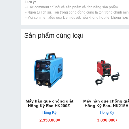
Lưu ý:
- Các comment chỉ nói về sản phẩm và tính năng sản phẩm.
- Ngôn từ lịch sự. Tôn trọng cộng đồng cũng là tôn trọng chính mìn
- Mọi comment đều qua kiểm duyệt, nếu không hợp lệ, không hợp l
Sản phẩm cùng loại
Máy hàn que chống giật
Máy hàn que chống giậ
Hồng Ký Eco HK200Z
Hồng Ký Eco- HK215
Hồng Ký
Hồng Ký
2.950.000₫
3.890.000₫