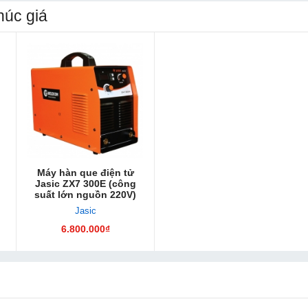
úc giá
Máy hàn que điện tử
Jasic ZX7 300E (công
suất lớn nguồn 220V)
Jasic
6.800.000₫