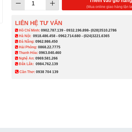
Thêm vào giỏ hàn
(Mua online giao hàng tận ta
LIÊN HỆ TƯ VẤN
​ Hồ Chí Minh:
0902.787.139
-
0932.196.898
-
(028)3510.2786
Hà Nội:
0918.486.458
-
0962.714.680
-
(024)3221.6365
Đà Nẵng:
0962.986.450
Hải Phòng:
0868.22.7775
Thanh Hóa:
0963.040.460
Nghệ An:
0969.581.266
Đắk Lắk:
0984.762.139
Cần Thơ:
0938 704 139​