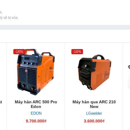
h.
ý sẽ bị xóa.
-16%
-16%
t
Máy hàn ARC 500 Pro
Máy hàn que ARC 210
A
Edon
New
EDON
LGwelder
9.700.000₫
3.600.000₫