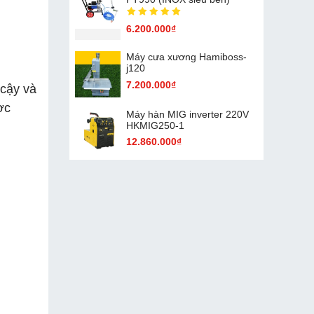
6.200.000₫
Máy cưa xương Hamiboss-
j120
7.200.000₫
 cậy và
ợc
Máy hàn MIG inverter 220V
HKMIG250-1
12.860.000₫