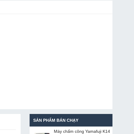
SẢN PHẨM BÁN CHẠY
Máy chấm cô​ng Yamafuji K14