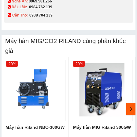
Nghệ An:
0969.581.266
Đắk Lắk:
0984.762.139
Cần Thơ:
0938 704 139​
Máy hàn MIG/CO2 RILAND cùng phân khúc
giá
-20%
-20%
Máy hàn Riland NBC-300GW
Máy hàn MIG Riland 300GW