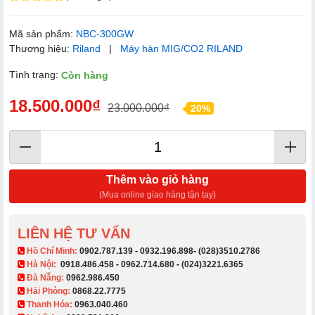
Mã sản phẩm:
NBC-300GW
Thương hiệu:
Riland
|
Máy hàn MIG/CO2 RILAND
Tình trạng:
Còn hàng
18.500.000₫
23.000.000₫
20%
Thêm vào giỏ hàng
(Mua online giao hàng tận tay)
LIÊN HỆ TƯ VẤN
​ Hồ Chí Minh:
0902.787.139
-
0932.196.898
-
(028)3510.2786
Hà Nội:
0918.486.458
-
0962.714.680
-
(024)3221.6365
Đà Nẵng:
0962.986.450
Hải Phòng:
0868.22.7775
Thanh Hóa:
0963.040.460