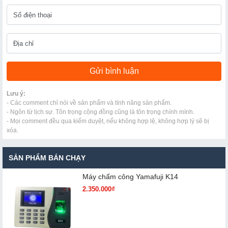
Lưu ý:
- Các comment chỉ nói về sản phẩm và tính năng sản phẩm.
- Ngôn từ lịch sự. Tôn trọng cộng đồng cũng là tôn trọng chính mình.
- Mọi comment đều qua kiểm duyệt, nếu không hợp lệ, không hợp lý sẽ bị
xóa.
SẢN PHẨM BÁN CHẠY
Máy chấm cô​ng Yamafuji K14
2.350.000₫