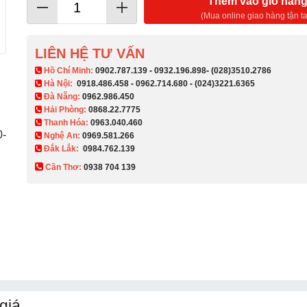
Thêm vào giỏ hàn
(Mua online giao hàng tận ta
LIÊN HỆ TƯ VẤN
​ Hồ Chí Minh:
0902.787.139
-
0932.196.898
-
(028)3510.2786
Hà Nội:
0918.486.458
-
0962.714.680
-
(024)3221.6365
Đà Nẵng:
0962.986.450
Hải Phòng:
0868.22.7775
Thanh Hóa:
0963.040.460
0-
Nghệ An:
0969.581.266
Đắk Lắk:
0984.762.139
Cần Thơ:
0938 704 139​
giá