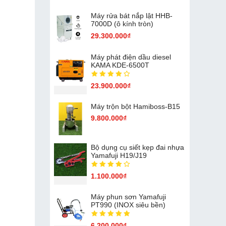
Máy rửa bát nắp lật HHB-
7000D (ô kính tròn)
29.300.000₫
Máy phát điện dầu diesel
KAMA KDE-6500T
23.900.000₫
Máy trộn bột Hamiboss-B15
9.800.000₫
Bộ dụng cụ siết kẹp đai nhựa
Yamafuji H19/J19
1.100.000₫
Máy phun sơn Yamafuji
PT990 (INOX siêu bền)
6.200.000₫