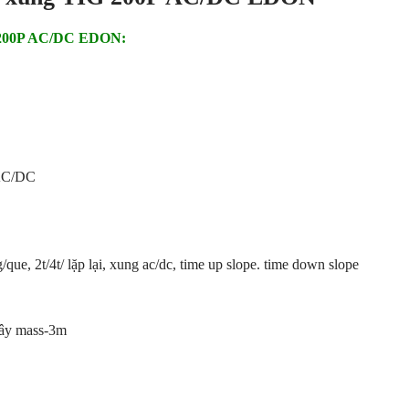
G 200P AC/DC EDON:
 AC/DC
ue, 2t/4t/ lặp lại, xung ac/dc, time up slope. time down slope
dây mass-3m