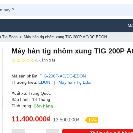
Máy Phun 
 Tig Edon
Máy hàn tig nhôm xung TIG 200P AC/DC EDON
Máy hàn tig nhôm xung TIG 200P 
(0 đánh giá)
Mã sản phẩm:
TIG-200P-AC/DC-EDON
Thương hiệu:
EDON
|
Máy hàn Tig Edon
Xuất xứ: Trung Quốc
Bảo hành: 18 Tháng
Tình trạng:
Còn hàng
11.400.000₫
13.500.000₫
16%