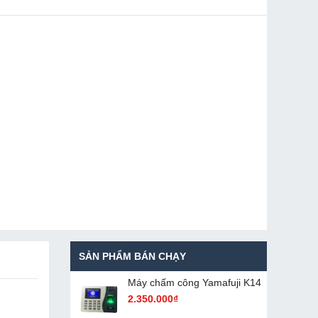
SẢN PHẨM BÁN CHẠY
Máy chấm cô​ng Yamafuji K14
2.350.000₫