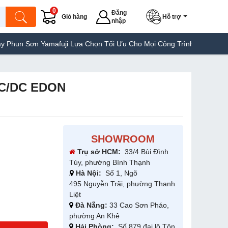
0
Đăng
Giỏ hàng
Hỗ trợ
nhập
Sơn Yamafuji Lựa Chọn Tối Ưu Cho Mọi Công Trình
Máy Hàn Túi Y
AC/DC EDON
SHOWROOM
Trụ sở HCM:
33/4 Bùi Đình
Túy, phường Bình Thạnh
Hà Nội:
Số 1, Ngõ
495 Nguyễn Trãi, phường Thanh
Liệt
Đà Nẵng:
33 Cao Sơn Pháo,
phường An Khê
Hải Phòng:
Số 879 đại lộ Tôn