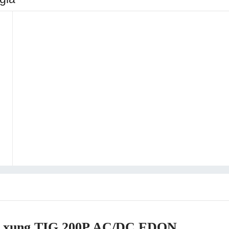
m xung TIG 200P AC/DC EDON