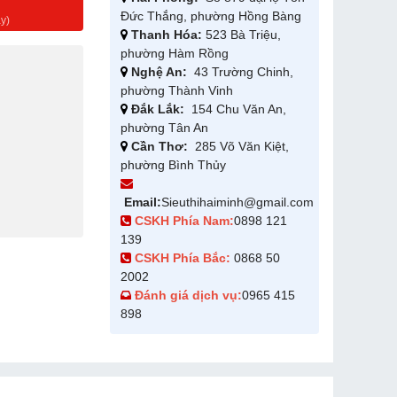
g
Đức Thắng, phường Hồng Bàng
y)
Thanh Hóa:
523 Bà Triệu,
phường Hàm Rồng
Nghệ An:
43 Trường Chinh,
phường Thành Vinh
Đắk Lắk:
154 Chu Văn An,
phường Tân An
Cần Thơ:
285 Võ Văn Kiệt,
phường Bình Thủy
Email:
Sieuthihaiminh@gmail.com
CSKH Phía Nam:
0898 121
139
CSKH Phía Bắc:
0868 50
2002
Đánh giá dịch vụ:
0965 415
898