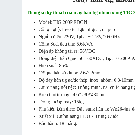
Thông số kỹ thuật của máy hàn tig nhôm xung TI
Model: TIG 200P EDON
Công nghệ: Inverter Igbt, digital, đa pcb
Nguồn điện: 220V, 1pha, ± 15%, 50/60Hz
Công Suất tiêu thụ: 5.6KVA
Điện áp không tải ra: 56VDC
Dòng điện hàn Que: 50-160ADC, Tig: 10-200A
Hiệu suất: 85%
Cỡ que hàn sử dụng: 2.6-3.2mm
Độ dày hàn tig ac/dc thép, inox, nhôm: 0.3-10mm
Chức năng nổi bậc: Thông minh, hai chức năng tig/q
Kích thước máy: 505*230*430mm
Trọng lượng máy: 15kg
Phụ kiện kèm theo: Dây súng hàn tig Wp26-4m, 
Xuất xứ: Chính hãng EDON Trung Quốc
Bảo hành: 18 tháng.