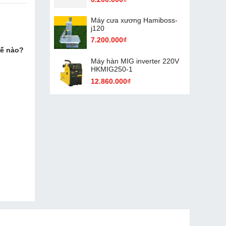
Máy cưa xương Hamiboss-
j120
7.200.000₫
hế nào?
Máy hàn MIG inverter 220V
HKMIG250-1
12.860.000₫