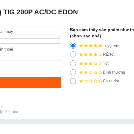
ng TIG 200P AC/DC EDON
Bạn cảm thấy sản phẩm như t
(chọn sao nhé)
Tuyệt vời
Rất tốt
Tốt
Bình thường
Chưa đạt
h.
ý sẽ bị xóa.