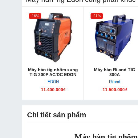
-16%
-21%
Máy hàn tig nhôm xung
Máy hàn Riland TIG
TIG 200P AC/DC EDON
300A
EDON
Riland
11.400.000₫
11.500.000₫
Chi tiết sản phẩm
Máy hàn tig nhô