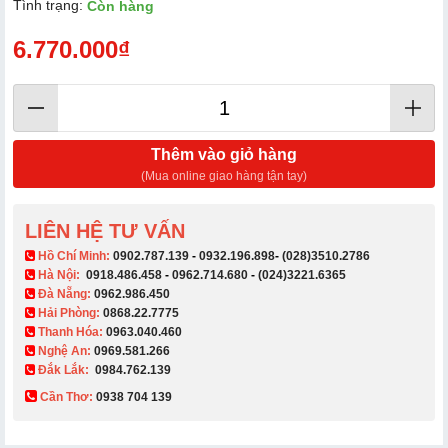
Tình trạng:
Còn hàng
6.770.000₫
Thêm vào giỏ hàng
(Mua online giao hàng tận tay)
LIÊN HỆ TƯ VẤN
​ Hồ Chí Minh:
0902.787.139
-
0932.196.898
-
(028)3510.2786
Hà Nội:
0918.486.458
-
0962.714.680
-
(024)3221.6365
Đà Nẵng:
0962.986.450
Hải Phòng:
0868.22.7775
Thanh Hóa:
0963.040.460
Nghệ An:
0969.581.266
Đắk Lắk:
0984.762.139
Cần Thơ:
0938 704 139​