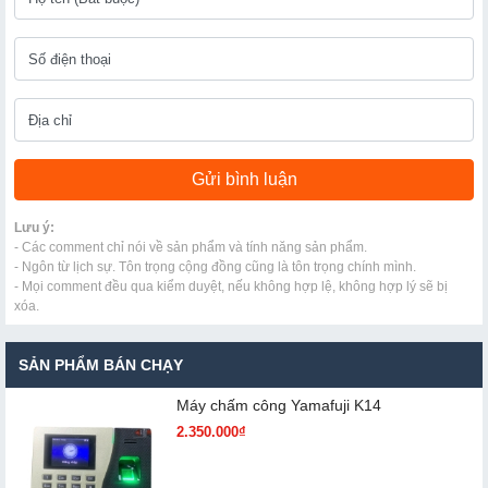
Lưu ý:
- Các comment chỉ nói về sản phẩm và tính năng sản phẩm.
- Ngôn từ lịch sự. Tôn trọng cộng đồng cũng là tôn trọng chính mình.
- Mọi comment đều qua kiểm duyệt, nếu không hợp lệ, không hợp lý sẽ bị
xóa.
SẢN PHẨM BÁN CHẠY
Máy chấm cô​ng Yamafuji K14
2.350.000₫