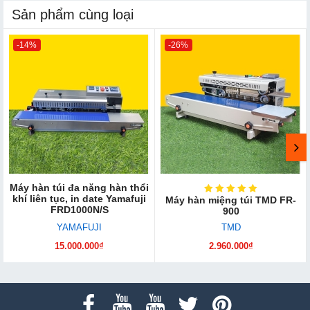
Sản phẩm cùng loại
-14%
-26%
Máy hàn túi đa năng hàn thổi
khí liên tục, in date Yamafuji
Máy hàn miệng túi TMD FR-
FRD1000N/S
900
YAMAFUJI
TMD
15.000.000₫
2.960.000₫