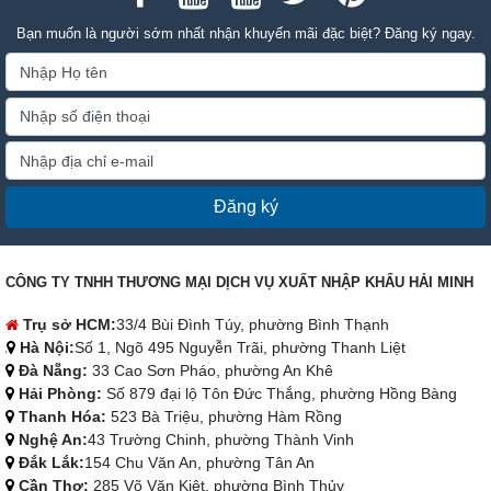
Bạn muốn là người sớm nhất nhận khuyến mãi đặc biệt? Đăng ký ngay.
Đăng ký
CÔNG TY TNHH THƯƠNG MẠI DỊCH VỤ XUẤT NHẬP KHẨU HẢI MINH
Trụ sở HCM:
33/4 Bùi Đình Túy, phường Bình Thạnh
Hà Nội:
Số 1, Ngõ 495 Nguyễn Trãi, phường Thanh Liệt
Đà Nẵng:
33 Cao Sơn Pháo, phường An Khê
Hải Phòng:
Số 879 đại lộ Tôn Đức Thắng, phường Hồng Bàng
Thanh Hóa:
523 Bà Triệu, phường Hàm Rồng
Nghệ An:
43 Trường Chinh, phường Thành Vinh
Đắk Lắk:
154 Chu Văn An, phường Tân An
Cần Thơ:
285 Võ Văn Kiệt, phường Bình Thủy