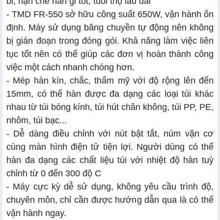
bỉ, hạn chế han gỉ tốt, tuổi thọ lâu dài
- TMD FR-550 sở hữu công suất 650W, vận hành ổn
định. Máy sử dụng băng chuyền tự động nên không
bị gián đoạn trong đóng gói. Khả năng làm việc liên
tục tốt nên có thể giúp các đơn vị hoàn thành công
việc một cách nhanh chóng hơn.
- Mép hàn kín, chắc, thẩm mỹ với độ rộng lên đến
15mm, có thể hàn được đa dạng các loại túi khác
nhau từ túi bóng kính, túi hút chân không, túi PP, PE,
nhôm, túi bạc...
- Dễ dàng điều chỉnh với nút bật tắt, núm vặn cơ
cùng màn hình điện tử tiện lợi. Người dùng có thể
hàn đa dạng các chất liệu túi với nhiệt độ hàn tuỳ
chỉnh từ 0 đến 300 độ C
- Máy cực kỳ dễ sử dụng, không yêu cầu trình độ,
chuyên môn, chỉ cần được hướng dẫn qua là có thể
vận hành ngay.