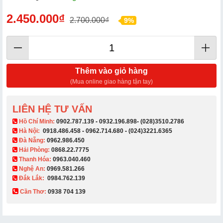
2.450.000₫
2.700.000₫
9%
Thêm vào giỏ hàng
(Mua online giao hàng tận tay)
LIÊN HỆ TƯ VẤN
​ Hồ Chí Minh:
0902.787.139
-
0932.196.898
-
(028)3510.2786
Hà Nội:
0918.486.458
-
0962.714.680
-
(024)3221.6365
Đà Nẵng:
0962.986.450
Hải Phòng:
0868.22.7775
Thanh Hóa:
0963.040.460
Nghệ An:
0969.581.266
Đắk Lắk:
0984.762.139
Cần Thơ:
0938 704 139​