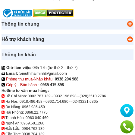
Thông tin chung
Hỗ trợ khách hàng
Thông tin khác
Giờ làm việc:
08h-17h (từ thứ 2 - thứ 7)
Email:
Sieuthihaiminh@gmail.com
Phòng thu mua-Nhập khẩu:
0938 204 988
Góp ý - Bảo hành :
0965 415 898
Hotline tư vấn mua hàng:
Hồ Chí Minh:
0902.787.139
-
0932.196.898
-
(028)3510.2786
Hà Nội:
0918.486.458
-
0962.714.680
-
(024)3221.6365
Đà Nẵng:
0962.986.450
Hải Phòng:
0868.22.7775
Thanh Hóa:
0963.040.460
Nghệ An:
0969.581.266
Đắk Lắk:
0984.762.139
Cần Thơ:
0938 704 139