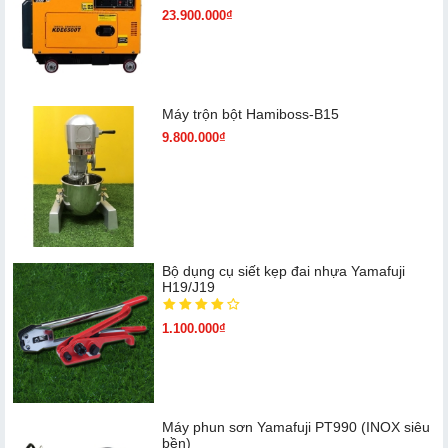
23.900.000₫
Máy trộn bột Hamiboss-B15
9.800.000₫
Bộ dụng cụ siết kẹp đai nhựa Yamafuji
H19/J19
1.100.000₫
Máy phun sơn Yamafuji PT990 (INOX siêu
bền)