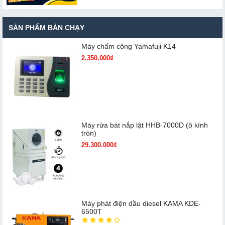
SẢN PHẨM BÁN CHẠY
Máy chấm cô​ng Yamafuji K14
2.350.000₫
Máy rửa bát nắp lật HHB-7000D (ô kính
tròn)
29.300.000₫
Máy phát điện dầu diesel KAMA KDE-
6500T