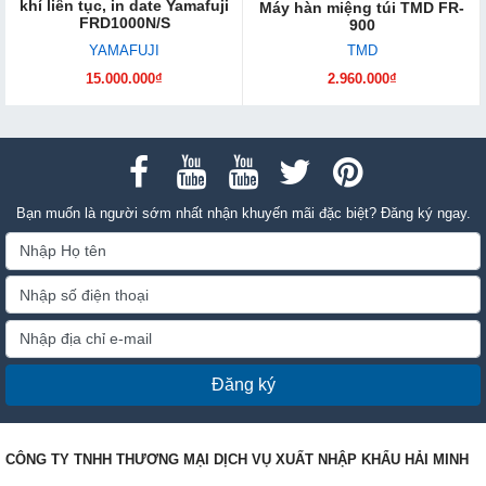
khí liên tục, in date Yamafuji
Máy hàn miệng túi TMD FR-
FRD1000N/S
900
YAMAFUJI
TMD
15.000.000₫
2.960.000₫
Bạn muốn là người sớm nhất nhận khuyến mãi đặc biệt? Đăng ký ngay.
Đăng ký
CÔNG TY TNHH THƯƠNG MẠI DỊCH VỤ XUẤT NHẬP KHẨU HẢI MINH