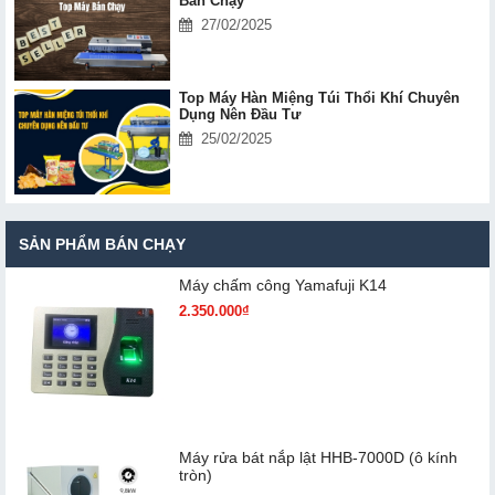
Bán Chạy
27/02/2025
Top Máy Hàn Miệng Túi Thổi Khí Chuyên
Dụng Nên Đầu Tư
25/02/2025
SẢN PHẨM BÁN CHẠY
Máy chấm cô​ng Yamafuji K14
2.350.000₫
Máy rửa bát nắp lật HHB-7000D (ô kính
tròn)