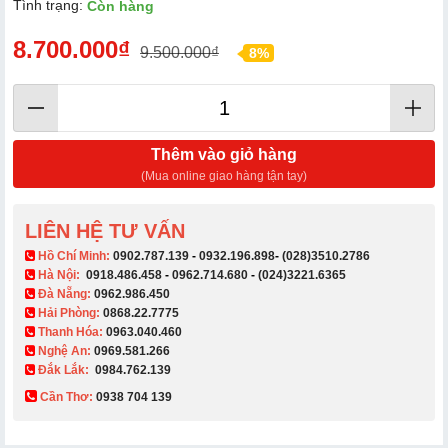
Tình trạng:
Còn hàng
8.700.000₫
9.500.000₫
8%
Thêm vào giỏ hàng
(Mua online giao hàng tận tay)
LIÊN HỆ TƯ VẤN
​ Hồ Chí Minh:
0902.787.139
-
0932.196.898
-
(028)3510.2786
Hà Nội:
0918.486.458
-
0962.714.680
-
(024)3221.6365
Đà Nẵng:
0962.986.450
Hải Phòng:
0868.22.7775
Thanh Hóa:
0963.040.460
Nghệ An:
0969.581.266
Đắk Lắk:
0984.762.139
Cần Thơ:
0938 704 139​