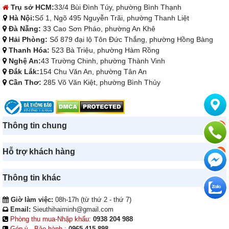
Trụ sở HCM:
33/4 Bùi Đình Túy, phường Bình Thạnh
Hà Nội:
Số 1, Ngõ 495 Nguyễn Trãi, phường Thanh Liệt
Đà Nẵng:
33 Cao Sơn Pháo, phường An Khê
Hải Phòng:
Số 879 đại lộ Tôn Đức Thắng, phường Hồng Bàng
Thanh Hóa:
523 Bà Triệu, phường Hàm Rồng
Nghệ An:
43 Trường Chinh, phường Thành Vinh
Đắk Lắk:
154 Chu Văn An, phường Tân An
Cần Thơ:
285 Võ Văn Kiệt, phường Bình Thủy
Thông tin chung
Hỗ trợ khách hàng
Thông tin khác
Giờ làm việc:
08h-17h (từ thứ 2 - thứ 7)
Email:
Sieuthihaiminh@gmail.com
Phòng thu mua-Nhập khẩu:
0938 204 988
Góp ý - Bảo hành :
0965 415 898