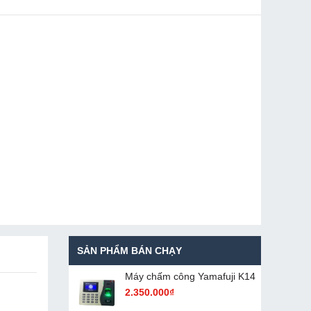
SẢN PHẨM BÁN CHẠY
Máy chấm cô​ng Yamafuji K14
2.350.000₫