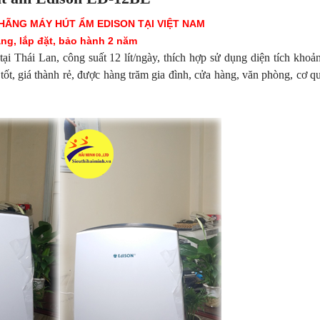
 HÃNG MÁY HÚT ẨM EDISON TẠI VIỆT NAM
ng, lắp đặt, bảo hành 2 năm
ại Thái Lan, công suất 12 lít/ngày, thích hợp sử dụng diện tích
khoả
ốt, giá thành rẻ, được hàng trăm gia đình, cửa hàng, văn phòng, cơ qu