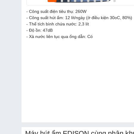
- Công suất điện tiêu thụ: 260W
- Công suất hút ẩm: 12 lít/ngày (ở điều kiện 30oC, 80%)
- Thể tích bình chứa nước: 2,3 lít
- Độ ồn: 47dB
- Xả nước liên tục qua ống dẫn: Có
Máy hút ẩm EDISON cùng phân khú