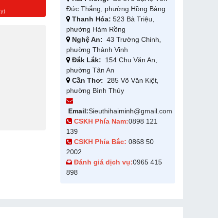
g
Đức Thắng, phường Hồng Bàng
y)
Thanh Hóa:
523 Bà Triệu,
phường Hàm Rồng
Nghệ An:
43 Trường Chinh,
phường Thành Vinh
Đắk Lắk:
154 Chu Văn An,
phường Tân An
Cần Thơ:
285 Võ Văn Kiệt,
phường Bình Thủy
Email:
Sieuthihaiminh@gmail.com
CSKH Phía Nam:
0898 121
139
CSKH Phía Bắc:
0868 50
2002
Đánh giá dịch vụ:
0965 415
898