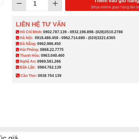
Thêm vào giỏ hàn
(Mua online giao hàng tận ta
LIÊN HỆ TƯ VẤN
​ Hồ Chí Minh:
0902.787.139
-
0932.196.898
-
(028)3510.2786
Hà Nội:
0918.486.458
-
0962.714.680
-
(024)3221.6365
Đà Nẵng:
0962.986.450
Hải Phòng:
0868.22.7775
Thanh Hóa:
0963.040.460
Nghệ An:
0969.581.266
Đắk Lắk:
0984.762.139
Cần Thơ:
0938 704 139​
c giá