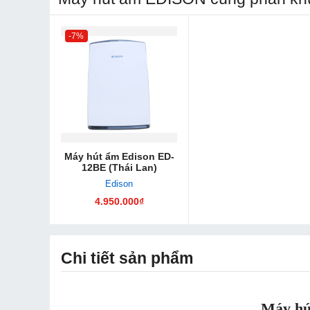
-7%
Máy hút ẩm Edison ED-
12BE (Thái Lan)
Edison
4.950.000₫
Chi tiết sản phẩm
Máy hú