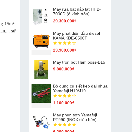
Máy rửa bát nắp lật HHB-
7000D (ô kính tròn)
29.300.000₫
2
ng 15m
.
an,... sử
Máy phát điện dầu diesel
KAMA KDE-6500T
23.900.000₫
Máy trộn bột Hamiboss-B15
9.800.000₫
Bộ dụng cụ siết kẹp đai nhựa
Yamafuji H19/J19
1.100.000₫
Máy phun sơn Yamafuji
PT990 (INOX siêu bền)
6.200.000₫