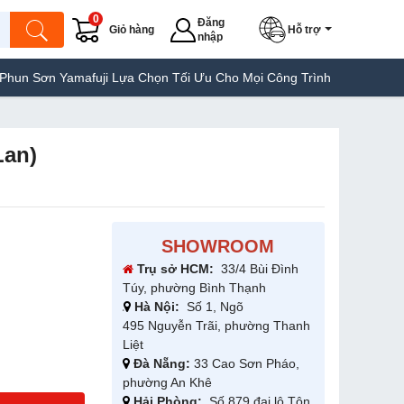
0
Đăng
Giỏ hàng
Hỗ trợ
nhập
uji Lựa Chọn Tối Ưu Cho Mọi Công Trình
Máy Hàn Túi Yamafuji L
Lan)
SHOWROOM
Trụ sở HCM:
33/4 Bùi Đình
Túy, phường Bình Thạnh
Hà Nội:
Số 1, Ngõ
495 Nguyễn Trãi, phường Thanh
Liệt
Đà Nẵng:
33 Cao Sơn Pháo,
phường An Khê
Hải Phòng:
Số 879 đại lộ Tôn