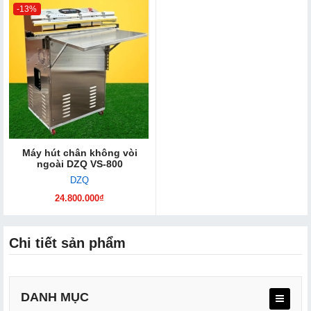
-13%
Máy hút chân không vòi
ngoài DZQ VS-800
DZQ
24.800.000₫
Chi tiết sản phẩm
DANH MỤC