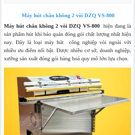
Máy hút chân không 2 vòi DZQ VS-800
Thông số kỹ thuật của Máy hút chân không vòi ngoài
VS-800
Máy hút chân không 2 vòi DZQ VS-800
hiện đang là
sản phẩm hút khí bảo quản đóng gói chất lượng nhất hiện
Tính năng nổi bật Máy hút chân không vòi ngoài VS-
800
nay. Đây là loại máy hút công nghiệp vòi ngoài với
nhiều ưu điểm nổi bật. Được nhiều cơ sở, doanh nghiệp,
xưởng sản xuất đóng gói hàng hoá quy mô lớn lựa chọn.