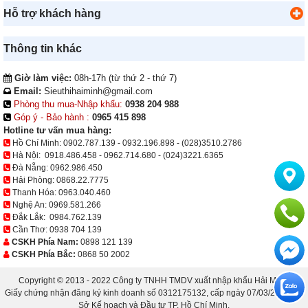
Hỗ trợ khách hàng
Thông tin khác
Giờ làm việc:
08h-17h (từ thứ 2 - thứ 7)
Email:
Sieuthihaiminh@gmail.com
Phòng thu mua-Nhập khẩu:
0938 204 988
Góp ý - Bảo hành :
0965 415 898
Hotline tư vấn mua hàng:
Hồ Chí Minh:
0902.787.139
-
0932.196.898
-
(028)3510.2786
Hà Nội:
0918.486.458
-
0962.714.680
-
(024)3221.6365
Đà Nẵng:
0962.986.450
Hải Phòng:
0868.22.7775
Thanh Hóa:
0963.040.460
Nghệ An:
0969.581.266
Đắk Lắk:
0984.762.139
Cần Thơ:
0938 704 139
CSKH Phía Nam:
0898 121 139
CSKH Phía Bắc:
0868 50 2002
Copyright © 2013 - 2022 Công ty TNHH TMDV xuất nhập khẩu Hải Minh.
Giấy chứng nhận đăng ký kinh doanh số 0312175132, cấp ngày 07/03/2013 bởi
Sở Kế hoạch và Đầu tư TP. Hồ Chí Minh.