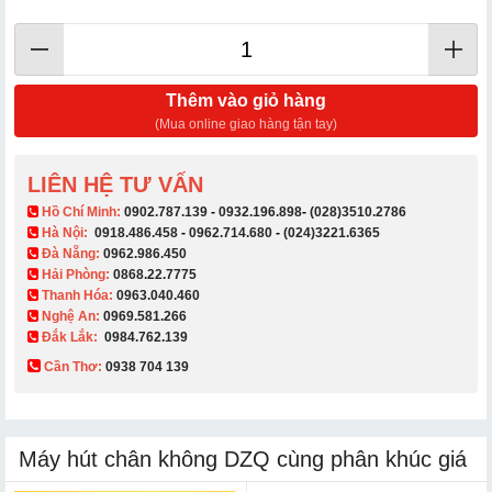
Thêm vào giỏ hàng
(Mua online giao hàng tận tay)
LIÊN HỆ TƯ VẤN
​ Hồ Chí Minh:
0902.787.139
-
0932.196.898
-
(028)3510.2786
Hà Nội:
0918.486.458
-
0962.714.680
-
(024)3221.6365
Đà Nẵng:
0962.986.450
Hải Phòng:
0868.22.7775
Thanh Hóa:
0963.040.460
Nghệ An:
0969.581.266
Đắk Lắk:
0984.762.139
Cần Thơ:
0938 704 139​
Máy hút chân không DZQ cùng phân khúc giá