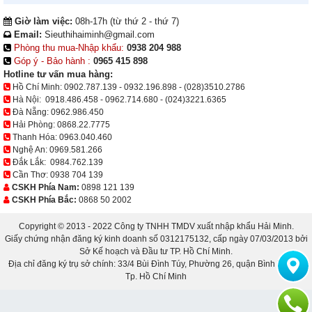
Giờ làm việc:
08h-17h (từ thứ 2 - thứ 7)
Email:
Sieuthihaiminh@gmail.com
Phòng thu mua-Nhập khẩu:
0938 204 988
Góp ý - Bảo hành :
0965 415 898
Hotline tư vấn mua hàng:
Hồ Chí Minh:
0902.787.139
-
0932.196.898
-
(028)3510.2786
Hà Nội:
0918.486.458
-
0962.714.680
-
(024)3221.6365
Đà Nẵng:
0962.986.450
Hải Phòng:
0868.22.7775
Thanh Hóa:
0963.040.460
Nghệ An:
0969.581.266
Đắk Lắk:
0984.762.139
Cần Thơ:
0938 704 139
CSKH Phía Nam:
0898 121 139
CSKH Phía Bắc:
0868 50 2002
Copyright © 2013 - 2022 Công ty TNHH TMDV xuất nhập khẩu Hải Minh.
Giấy chứng nhận đăng ký kinh doanh số 0312175132, cấp ngày 07/03/2013 bởi
Sở Kế hoạch và Đầu tư TP. Hồ Chí Minh.
Địa chỉ đăng ký trụ sở chính: 33/4 Bùi Đình Túy, Phường 26, quận Bình Thạnh,
Tp. Hồ Chí Minh