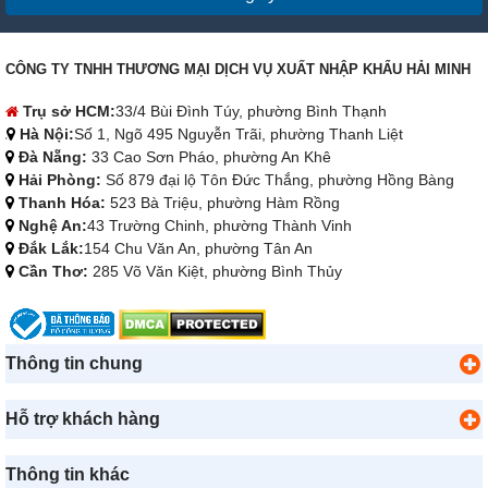
CÔNG TY TNHH THƯƠNG MẠI DỊCH VỤ XUẤT NHẬP KHẨU HẢI MINH
Trụ sở HCM:
33/4 Bùi Đình Túy, phường Bình Thạnh
Hà Nội:
Số 1, Ngõ 495 Nguyễn Trãi, phường Thanh Liệt
Đà Nẵng:
33 Cao Sơn Pháo, phường An Khê
Hải Phòng:
Số 879 đại lộ Tôn Đức Thắng, phường Hồng Bàng
Thanh Hóa:
523 Bà Triệu, phường Hàm Rồng
Nghệ An:
43 Trường Chinh, phường Thành Vinh
Đắk Lắk:
154 Chu Văn An, phường Tân An
Cần Thơ:
285 Võ Văn Kiệt, phường Bình Thủy
Thông tin chung
Hỗ trợ khách hàng
Thông tin khác