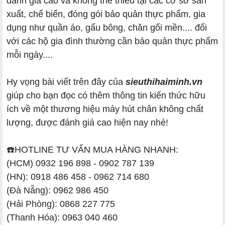
đánh giá cao và không thể thiếu tại các cơ sở sản
xuất, chế biến, đóng gói bảo quản thực phẩm, gia
dụng như quần áo, gấu bông, chăn gối mền.... đối
với các hộ gia đình thường cần bảo quản thực phẩm
mỗi ngày....
Hy vọng bài viết
trên đây của
sieuthihaiminh.vn
giúp cho bạn đọc có thêm thông tin kiến thức hữu
ích về một thương hiệu máy hút chân không chất
lượng, được đánh giá cao hiện nay nhé!
☎️HOTLINE TƯ VẤN MUA HÀNG NHANH:
(HCM) 0932 196 898 - 0902 787 139
(HN): 0918 486 458 - 0962 714 680
(Đà Nẵng): 0962 986 450
(Hải Phòng): 0868 227 775
(Thanh Hóa): 0963 040 460