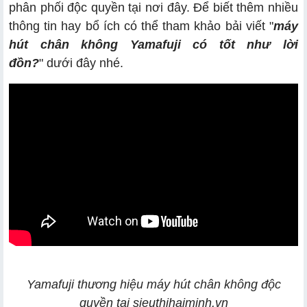
phân phối độc quyền tại nơi đây. Để biết thêm nhiều
1.4. Năng suất làm việc vượt trội
thông tin hay bổ ích có thể tham khảo bải viết
"
máy
hút chân không Yamafuji có tốt như lời
đồn?
"
dưới đây nhé.
Mua máy đóng gói chân không ở đâu thì tốt?
Chính sách bảo hành như thế nào?
Dịch vụ mua hàng?
Yamafuji thương hiệu máy hút chân không độc
quyền tại sieuthihaiminh.vn