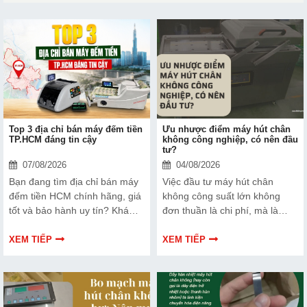
Top 3 địa chỉ bán máy đếm tiền
Ưu nhược điểm máy hút chân
TP.HCM đáng tin cậy
không công nghiệp, có nên đầu
tư?
07/08/2026
04/08/2026
Bạn đang tìm địa chỉ bán máy
Việc đầu tư máy hút chân
đếm tiền HCM chính hãng, giá
không công suất lớn không
tốt và bảo hành uy tín? Khám
đơn thuần là chi phí, mà là
phá ngay Top 3 đơn vị được
cách bạn bảo vệ chất lượng
nhiều doanh nghiệp, cửa hàng
sản phẩm và nâng cao vị thế
XEM TIẾP
XEM TIẾP
và ngân hàng tin tưởng lựa
thương hiệu trên thị trường.
chọn.
Tìm hiểu ngay về ưu nhược
điểm của thiết bị này để có
thêm thông tin và giúp bạn đưa