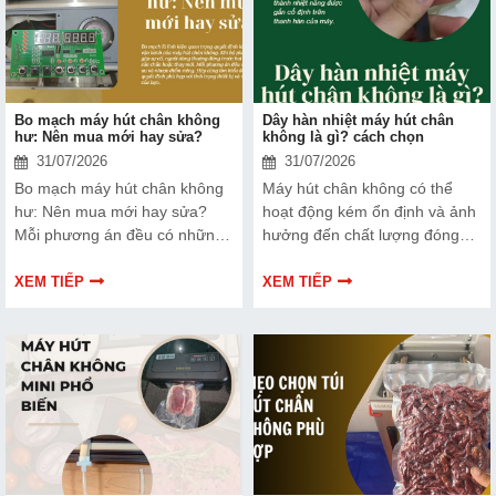
ra lựa chọn phù hợp, hiệu quả
hơn nhé!
Bo mạch máy hút chân không
Dây hàn nhiệt máy hút chân
hư: Nên mua mới hay sửa?
không là gì? cách chọn
31/07/2026
31/07/2026
Bo mạch máy hút chân không
Máy hút chân không có thể
hư: Nên mua mới hay sửa?
hoạt động kém ổn định và ảnh
Mỗi phương án đều có những
hưởng đến chất lượng đóng
ưu và nhược điểm riêng. Hãy
gói nếu dây hàn nhiệt gặp lỗi.
cùng tìm hiểu để đưa ra quyết
Bài viết dưới đây sẽ giúp bạn
XEM TIẾP
XEM TIẾP
định phù hợp với tình trạng
hiểu rõ hơn về dây hàn nhiệt
thiết bị và ngân sách của bạn.
và cách lựa chọn phù hợp.