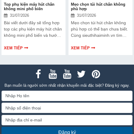
Top phụ kiện máy hút chân
Mẹo chọn túi hút chân không
không mini phổ biến
phù hợp
31/07/2026
31/07/2026
Bài viết dưới đây sẽ tổng hợp
Mẹo chọn túi hút chân không
top các phụ kiện máy hút chân
phù hợp có thể bạn chưa biết.
không mini phổ biến và hướng
Cùng sieuthihaiminh.vn tìm
dẫn bạn cách bảo trì, thay thế
hiểu chi tiết cách lựa chọn qua
chuẩn kỹ thuật ngay tại nhà.
thông tin bài viết dưới đây nhé!
XEM TIẾP
XEM TIẾP
Bạn muốn là người sớm nhất nhận khuyến mãi đặc biệt? Đăng ký ngay.
Đăng ký