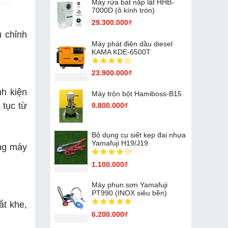
Máy rửa bát nắp lật HHB-
7000D (ô kính tròn)
29.300.000₫
u chỉnh
Máy phát điện dầu diesel
KAMA KDE-6500T
23.900.000₫
nh kiện
Máy trộn bột Hamiboss-B15
 tục từ
9.800.000₫
Bộ dụng cụ siết kẹp đai nhựa
Yamafuji H19/J19
ống máy
1.100.000₫
Máy phun sơn Yamafuji
PT990 (INOX siêu bền)
ắt khe,
6.200.000₫