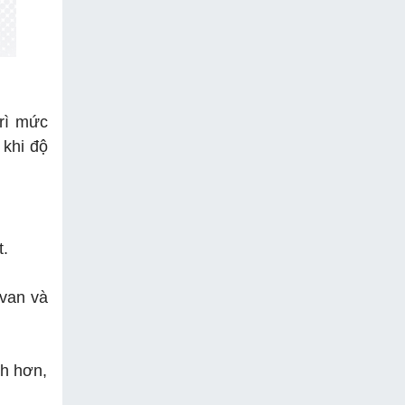
trì mức
 khi độ
t.
 van và
nh hơn,