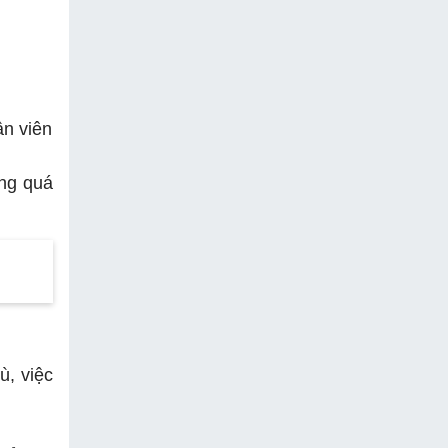
ân viên
ờng quá
ù, việc