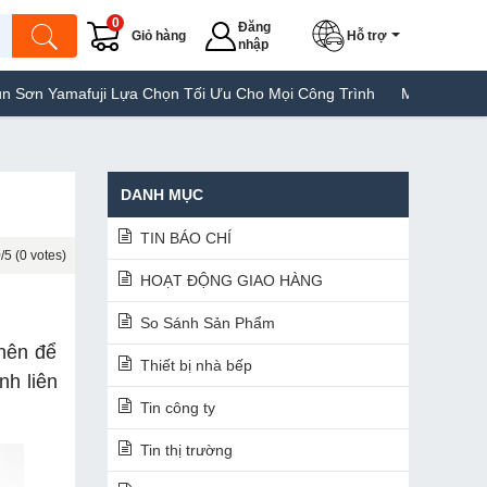
0
Đăng
Giỏ hàng
Hỗ trợ
nhập
Chọn Tối Ưu Cho Mọi Công Trình
Máy Hàn Túi Yamafuji Lựa Chọn 
DANH MỤC
TIN BÁO CHÍ
/5 (0 votes)
HOẠT ĐỘNG GIAO HÀNG
So Sánh Sản Phẩm
nên để
Thiết bị nhà bếp
nh liên
Tin công ty
Tin thị trường