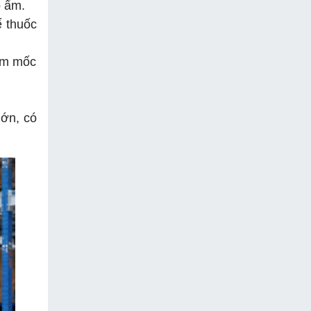
ộ ẩm.
ể thuốc
nấm mốc
lớn, có