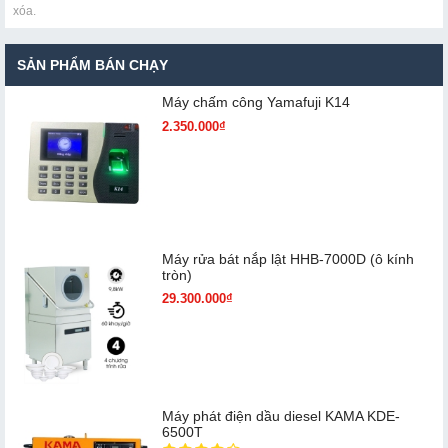
xóa.
SẢN PHẨM BÁN CHẠY
Máy chấm cô​ng Yamafuji K14
2.350.000₫
Máy rửa bát nắp lật HHB-7000D (ô kính
tròn)
29.300.000₫
Máy phát điện dầu diesel KAMA KDE-
6500T