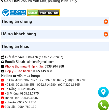
Cần Thơ:
285 Võ Văn Kiệt, phường Bình Thủy
Thông tin chung
Hỗ trợ khách hàng
Thông tin khác
Giờ làm việc:
08h-17h (từ thứ 2 - thứ 7)
Email:
Sieuthihaiminh@gmail.com
Phòng thu mua-Nhập khẩu:
0938 204 988
Góp ý - Bảo hành :
0965 415 898
Hotline tư vấn mua hàng:
Hồ Chí Minh:
0902.787.139
-
0932.196.898
-
(028)3510.2786
Hà Nội:
0918.486.458
-
0962.714.680
-
(024)3221.6365
Đà Nẵng:
0962.986.450
Hải Phòng:
0868.22.7775
Thanh Hóa:
0963.040.460
Nghệ An:
0969.581.266
Đắk Lắk:
0984.762.139