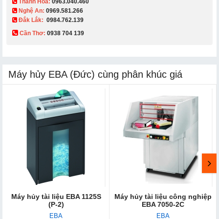
Thanh Hóa:
0963.040.460
Nghệ An:
0969.581.266
Đắk Lắk:
0984.762.139
Cần Thơ:
0938 704 139​
Máy hủy EBA (Đức) cùng phân khúc giá
Máy hủy tài liệu EBA 1125S
Máy hủy tài liệu công nghiệp
(P-2)
EBA 7050-2C
EBA
EBA