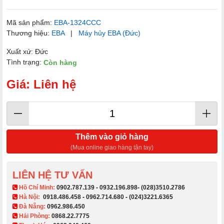
Mã sản phẩm:
EBA-1324CCC
Thương hiệu:
EBA
|
Máy hủy EBA (Đức)
Xuất xứ: Đức
Tình trạng:
Còn hàng
Giá: Liên hệ
Thêm vào giỏ hàng
(Mua online giao hàng tận tay)
LIÊN HỆ TƯ VẤN
​ Hồ Chí Minh:
0902.787.139
-
0932.196.898
-
(028)3510.2786
Hà Nội:
0918.486.458
-
0962.714.680
-
(024)3221.6365
Đà Nẵng:
0962.986.450
Hải Phòng:
0868.22.7775