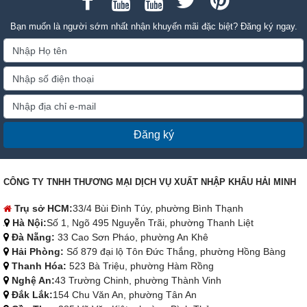
Bạn muốn là người sớm nhất nhận khuyến mãi đặc biệt? Đăng ký ngay.
Đăng ký
CÔNG TY TNHH THƯƠNG MẠI DỊCH VỤ XUẤT NHẬP KHẨU HẢI MINH
Trụ sở HCM:
33/4 Bùi Đình Túy, phường Bình Thạnh
Hà Nội:
Số 1, Ngõ 495 Nguyễn Trãi, phường Thanh Liệt
Đà Nẵng:
33 Cao Sơn Pháo, phường An Khê
Hải Phòng:
Số 879 đại lộ Tôn Đức Thắng, phường Hồng Bàng
Thanh Hóa:
523 Bà Triệu, phường Hàm Rồng
Nghệ An:
43 Trường Chinh, phường Thành Vinh
Đắk Lắk:
154 Chu Văn An, phường Tân An