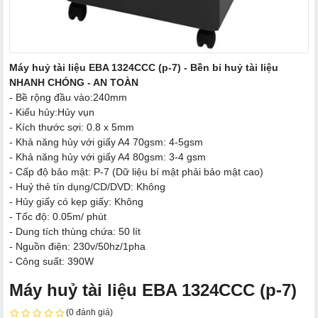
Máy huỷ tài liệu EBA 1324CCC (p-7) - Bền bỉ huỷ tài liệu
NHANH CHÓNG - AN TOÀN
- Bề rộng đầu vào:240mm
- Kiểu hủy:Hủy vụn
- Kích thước sợi: 0.8 x 5mm
- Khả năng hủy với giấy A4 70gsm: 4-5gsm
- Khả năng hủy với giấy A4 80gsm: 3-4 gsm
- Cấp độ bảo mật: P-7 (Dữ liệu bí mật phải bảo mật cao)
- Huỷ thẻ tín dụng/CD/DVD: Không
- Hủy giấy có kẹp giấy: Không
- Tốc độ: 0.05m/ phút
- Dung tích thùng chứa: 50 lít
- Nguồn điện: 230v/50hz/1pha
- Công suất: 390W
Máy huỷ tài liệu EBA 1324CCC (p-7)
(0 đánh giá)