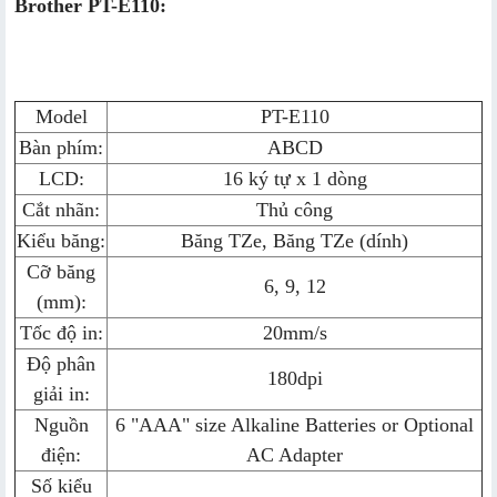
Brother PT-E110:
Model
PT-E110
Bàn phím:
ABCD
LCD:
16 ký tự x 1 dòng
Cắt nhãn:
Thủ công
Kiểu băng:
Băng TZe, Băng TZe (dính)
Cỡ băng
6, 9, 12
(mm):
Tốc độ in:
20mm/s
Độ phân
180dpi
giải in:
Nguồn
6 "AAA" size Alkaline Batteries or Optional
điện:
AC Adapter
Số kiểu