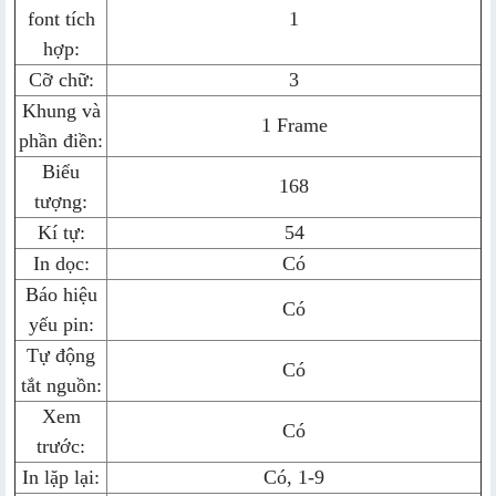
font tích
1
hợp:
Cỡ chữ:
3
Khung và
1 Frame
phần điền:
Biểu
168
tượng:
Kí tự:
54
In dọc:
Có
Báo hiệu
Có
yếu pin:
Tự động
Có
tắt nguồn:
Xem
Có
trước:
In lặp lại:
Có, 1-9