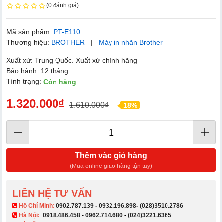
(0 đánh giá)
Mã sản phẩm:
PT-E110
Thương hiệu:
BROTHER
|
Máy in nhãn Brother
Xuất xứ: Trung Quốc. Xuất xứ chính hãng
Bảo hành: 12 tháng
Tình trạng:
Còn hàng
1.320.000₫
1.610.000₫
18%
Thêm vào giỏ hàng
(Mua online giao hàng tận tay)
LIÊN HỆ TƯ VẤN
​ Hồ Chí Minh:
0902.787.139
-
0932.196.898
-
(028)3510.2786
Hà Nội:
0918.486.458
-
0962.714.680
-
(024)3221.6365