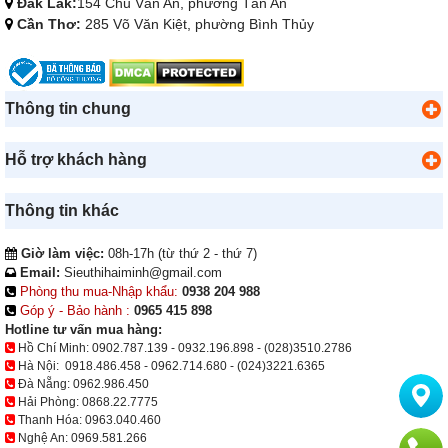
Đắk Lắk:
154 Chu Văn An, phường Tân An
Cần Thơ:
285 Võ Văn Kiệt, phường Bình Thủy
Thông tin chung
Hỗ trợ khách hàng
Thông tin khác
Giờ làm việc:
08h-17h (từ thứ 2 - thứ 7)
Email:
Sieuthihaiminh@gmail.com
Phòng thu mua-Nhập khẩu:
0938 204 988
Góp ý - Bảo hành :
0965 415 898
Hotline tư vấn mua hàng:
Hồ Chí Minh:
0902.787.139
-
0932.196.898
-
(028)3510.2786
Hà Nội:
0918.486.458
-
0962.714.680
-
(024)3221.6365
Đà Nẵng:
0962.986.450
Hải Phòng:
0868.22.7775
Thanh Hóa:
0963.040.460
Nghệ An:
0969.581.266