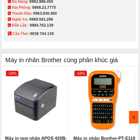
Đà Nẵng:
0962.986.450
Hải Phòng:
0868.22.7775
Thanh Hóa:
0963.040.460
Nghệ An:
0969.581.266
Đắk Lắk:
0984.762.139
Cần Thơ:
0938 704 139​
Máy in nhãn Brother cùng phân khúc giá
-19%
-18%
Máy in tem nhãn APOS 420B-
Máy in nhãn Brother-PT-E110