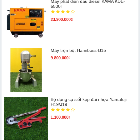
Máy phát điện dầu diesel KAMA KDE-
6500T
23.900.000₫
Máy trộn bột Hamiboss-B15
9.800.000₫
Bộ dụng cụ siết kẹp đai nhựa Yamafuji
H19/J19
1.100.000₫