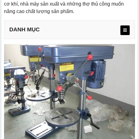
cơ khí, nhà máy sản xuất và những thợ thủ công muốn
nâng cao chất lượng sản phẩm.
DANH MỤC
a. Thương hiệu sản xuất uy tín, chất lượng hàng đầu
b. Động cơ mạnh mẽ, hiệu suất đỉnh cao
c. Đa năng, ứng dụng linh hoạt
d. Thiết kế vững chắc, bền bỉ vượt thời gian
e. Dễ sử dụng, an toàn tuyệt đối