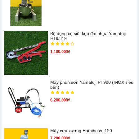
Bộ dụng cụ siết kẹp đai nhựa Yamafuji
H19/J19
1.100.000₫
Máy phun sơn Yamafuji PT990 (INOX siêu
bền)
6.200.000₫
Máy cưa xương Hamiboss-j120
7.200.000₫