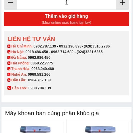
Thêm vào giỏ hàng
(Mua online giao hàng tận tay)
LIÊN HỆ TƯ VẤN
​ Hồ Chí Minh:
0902.787.139
-
0932.196.898
-
(028)3510.2786
Hà Nội:
0918.486.458
-
0962.714.680
-
(024)3221.6365
Đà Nẵng:
0962.986.450
Hải Phòng:
0868.22.7775
Thanh Hóa:
0963.040.460
Nghệ An:
0969.581.266
Đắk Lắk:
0984.762.139
Cần Thơ:
0938 704 139​
Máy khoan bàn cùng phân khúc giá