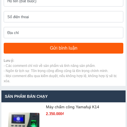
Lưu ý:
- Các comment chỉ nói về sản phẩm và tính năng sản phẩm.
- Ngôn từ lịch sự. Tôn trọng cộng đồng cũng là tôn trọng chính mình.
- Mọi comment đều qua kiểm duyệt, nếu không hợp lệ, không hợp lý sẽ bị
xóa.
SẢN PHẨM BÁN CHẠY
Máy chấm cô​ng Yamafuji K14
2.350.000₫