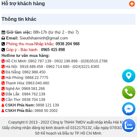
Hỗ trợ khách hàng
Thông tin khác
Giờ làm việc:
08h-17h (từ thứ 2 - thứ 7)
Email:
Sieuthihaiminh@gmail.com
Phòng thu mua-Nhập khẩu:
0938 204 988
Góp ý - Bảo hành :
0965 415 898
Hotline tư vấn mua hàng:
Hồ Chí Minh:
0902.787.139
-
0932.196.898
-
(028)3510.2786
Hà Nội:
0918.486.458
-
0962.714.680
-
(024)3221.6365
Đà Nẵng:
0962.986.450
Hải Phòng:
0868.22.7775
Thanh Hóa:
0963.040.460
Nghệ An:
0969.581.266
Đắk Lắk:
0984.762.139
Cần Thơ:
0938 704 139
CSKH Phía Nam:
0898 121 139
CSKH Phía Bắc:
0868 50 2002
Copyright © 2013 - 2022 Công ty TNHH TMDV xuất nhập khẩu Hải Minh.
Giấy chứng nhận đăng ký kinh doanh số 0312175132, cấp ngày 07/03/2013 bởi
Sở Kế hoạch và Đầu tư TP. Hồ Chí Minh.