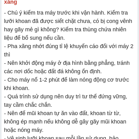
xăng
- Chú ý kiểm tra máy trước khi vận hành. Kiểm tra
lưỡi khoan đã được siết chặt chưa, có bị cong vênh
hay gãy mẻ gì không? Kiểm tra thùng chứa nhiên
liệu để bổ sung nếu cần.
- Pha xăng nhớt đúng tỉ lệ khuyến cáo đối với máy 2
thì
- Nên khởi động máy ở địa hình bằng phẳng, tránh
các nơi dốc hoặc đất đá không ổn định.
- Cho máy nổ 1-2 phút để làm nóng động cơ trước
khi khoan.
- Quá trình sử dụng nên duy trì tư thế đứng vững,
tay cầm chắc chắn.
- Nên để mũi khoan tự ăn vào đất, khoan từ từ,
không ép mạnh nếu không dễ gây gãy mũi khoan
hoặc nóng máy.
-
Vệ sinh lưỡi khoan sau mỗi lần sử dụng, bảo