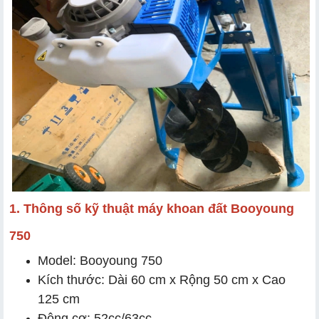
1. Thông số kỹ thuật máy khoan đất Booyoung
750
Model: Booyoung 750
Kích thước: Dài 60 cm x Rộng 50 cm x Cao
125 cm
Động cơ: 52cc/63cc