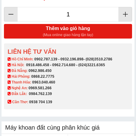
Thêm vào giỏ hàng
(Mua online giao hàng tận tay)
LIÊN HỆ TƯ VẤN
​ Hồ Chí Minh:
0902.787.139
-
0932.196.898
-
(028)3510.2786
Hà Nội:
0918.486.458
-
0962.714.680
-
(024)3221.6365
Đà Nẵng:
0962.986.450
Hải Phòng:
0868.22.7775
Thanh Hóa:
0963.040.460
Nghệ An:
0969.581.266
Đắk Lắk:
0984.762.139
Cần Thơ:
0938 704 139​
Máy khoan đất cùng phân khúc giá