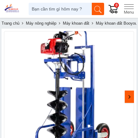
0
Trang chủ
Máy nông nghiệp
Máy khoan đất
Máy khoan đất Booyou