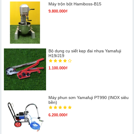
Máy trộn bột Hamiboss-B15
9.800.000₫
Bộ dụng cụ siết kẹp đai nhựa Yamafuji
H19/J19
1.100.000₫
Máy phun sơn Yamafuji PT990 (INOX siêu
bền)
6.200.000₫