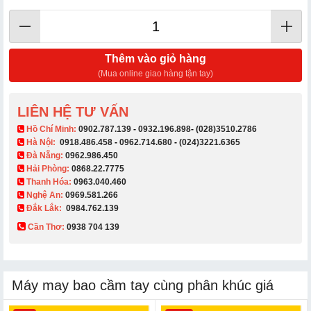
Thêm vào giỏ hàng
(Mua online giao hàng tận tay)
LIÊN HỆ TƯ VẤN
​ Hồ Chí Minh:
0902.787.139
-
0932.196.898
-
(028)3510.2786
Hà Nội:
0918.486.458
-
0962.714.680
-
(024)3221.6365
Đà Nẵng:
0962.986.450
Hải Phòng:
0868.22.7775
Thanh Hóa:
0963.040.460
Nghệ An:
0969.581.266
Đắk Lắk:
0984.762.139
Cần Thơ:
0938 704 139​
Máy may bao cầm tay cùng phân khúc giá