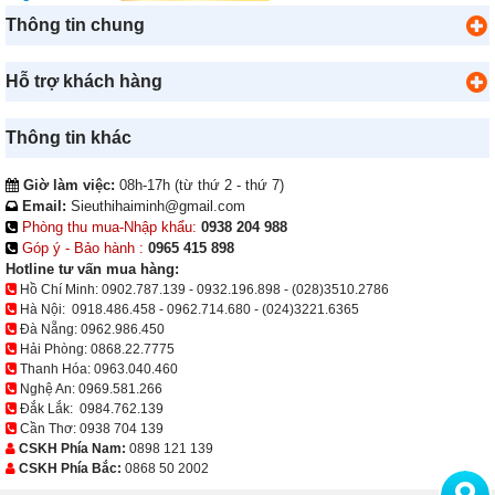
Thông tin chung
Hỗ trợ khách hàng
Thông tin khác
Giờ làm việc:
08h-17h (từ thứ 2 - thứ 7)
Email:
Sieuthihaiminh@gmail.com
Phòng thu mua-Nhập khẩu:
0938 204 988
Góp ý - Bảo hành :
0965 415 898
Hotline tư vấn mua hàng:
Hồ Chí Minh:
0902.787.139
-
0932.196.898
-
(028)3510.2786
Hà Nội:
0918.486.458
-
0962.714.680
-
(024)3221.6365
Đà Nẵng:
0962.986.450
Hải Phòng:
0868.22.7775
Thanh Hóa:
0963.040.460
Nghệ An:
0969.581.266
Đắk Lắk:
0984.762.139
Cần Thơ:
0938 704 139
CSKH Phía Nam:
0898 121 139
CSKH Phía Bắc:
0868 50 2002