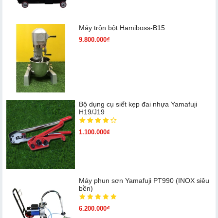
Máy trộn bột Hamiboss-B15
9.800.000₫
Bộ dụng cụ siết kẹp đai nhựa Yamafuji
H19/J19
1.100.000₫
Máy phun sơn Yamafuji PT990 (INOX siêu
bền)
6.200.000₫