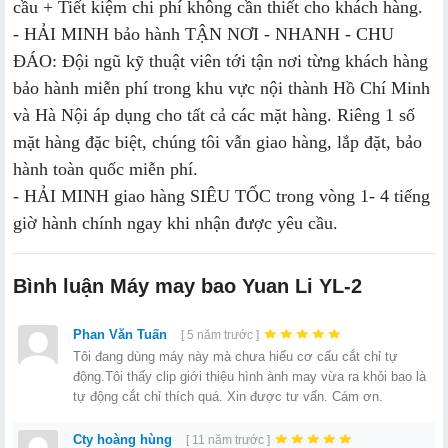
cầu + Tiết kiệm chi phí không cần thiết cho khách hàng.
- HẢI MINH bảo hành TẬN NƠI - NHANH - CHU
ĐÁO: Đội ngũ kỹ thuật viên tới tận nơi từng khách hàng
bảo hành miễn phí trong khu vực nội thành Hồ Chí Minh
và Hà Nội áp dụng cho tất cả các mặt hàng. Riêng 1 số
mặt hàng đặc biệt, chúng tôi vẫn giao hàng, lắp đặt, bảo
hành toàn quốc miễn phí.
- HẢI MINH giao hàng SIÊU TỐC trong vòng 1- 4 tiếng
giờ hành chính ngay khi nhận được yêu cầu.
Bình luận Máy may bao Yuan Li YL-2
Phan Văn Tuấn
[ 5 năm trước ]
Tôi đang dùng máy này mà chưa hiểu cơ cấu cắt chỉ tự
động.Tôi thấy clip giới thiệu hình ành may vừa ra khỏi bao là
tự động cắt chỉ thích quá. Xin được tư vấn. Cám ơn.
Cty hoàng hùng
[ 11 năm trước ]