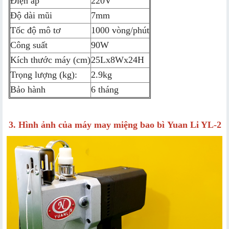
Điện áp
220V
Độ dài mũi
7mm
Tốc độ mô tơ
1000 vòng/phút
Công suất
90W
Kích thước máy (cm)
25Lx8Wx24H
Trọng lượng (kg):
2.9kg
Bảo hành
6 tháng
3. Hình ảnh của máy may miệng bao bì
Yuan Li YL-2