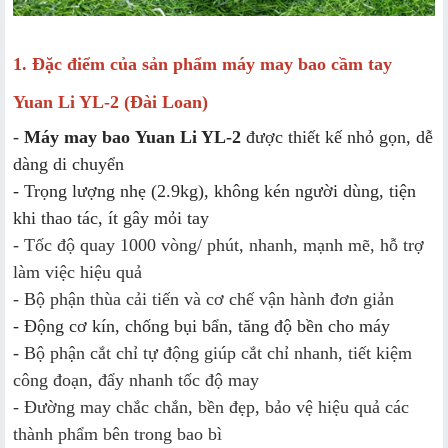
1. Đặc điểm của sản phẩm m
áy may bao cầm tay
Yuan Li YL-2 (Đài Loan)
-
Máy may bao Yuan Li YL-2
được thiết kế nhỏ gọn, dễ
dàng di chuyển
- Trọng lượng nhẹ (2.9kg), không kén người dùng, tiện
khi thao tác, ít gây mỏi tay
- Tốc độ quay 1000 vòng/ phút, nhanh, mạnh mẽ, hỗ trợ
làm việc hiệu quả
- Bộ phận thùa cải tiến và cơ chế vận hành đơn giản
- Động cơ kín, chống bụi bẩn, tăng độ bền cho máy
-
Bộ phận cắt chỉ tự động giúp cắt chỉ nhanh, tiết kiệm
công đoạn, đẩy nhanh tốc độ may
- Đường may chắc chắn, bền đẹp, bảo vệ hiệu quả các
thành phẩm bên trong bao bì