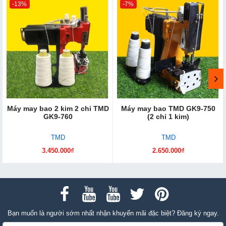
-13%
-7%
Máy may bao 2 kim 2 chỉ TMD
Máy may bao TMD GK9-750
GK9-760
(2 chỉ 1 kim)
TMD
TMD
3.450.000₫
2.650.000₫
Bạn muốn là người sớm nhất nhận khuyến mãi đặc biệt? Đăng ký ngay.