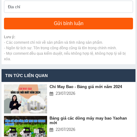
Lưu ý:
- Các comment chỉ nói về sản phẩm và tính năng sản phẩm.
- Ngôn từ lịch sự. Tôn trọng cộng đồng cũng là tôn trọng chính mình.
- Mọi comment đều qua kiểm duyệt, nếu không hợp lệ, không hợp lý sẽ bị
xóa.
TIN TỨC LIÊN QUAN
Chỉ May Bao - Bảng giá mới năm 2024
23/07/2026
Bảng giá các dòng máy may bao Yaohan
mới
22/07/2026