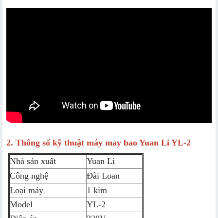
2. Thông số kỹ thuật
m
áy may bao Yuan Li YL-2
Nhà sản xuất
Yuan Li
Công nghệ
Đài Loan
Loại máy
1 kim
Model
YL-2