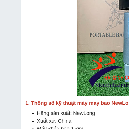
1. Thông số kỹ thuật máy may bao NewL
Hãng sản xuất: NewLong
Xuất xứ: China
Máy khâu bao 1 kim