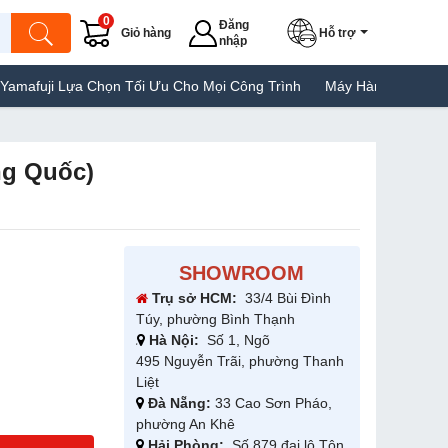
0
Đăng
Giỏ hàng
Hỗ trợ
nhập
Chọn Tối Ưu Cho Mọi Công Trình
Máy Hàn Túi Yamafuji Lựa Chọn 
ng Quốc)
SHOWROOM
Trụ sở HCM:
33/4 Bùi Đình
Túy, phường Bình Thạnh
Hà Nội:
Số 1, Ngõ
495 Nguyễn Trãi, phường Thanh
Liệt
Đà Nẵng:
33 Cao Sơn Pháo,
phường An Khê
Hải Phòng:
Số 879 đại lộ Tôn