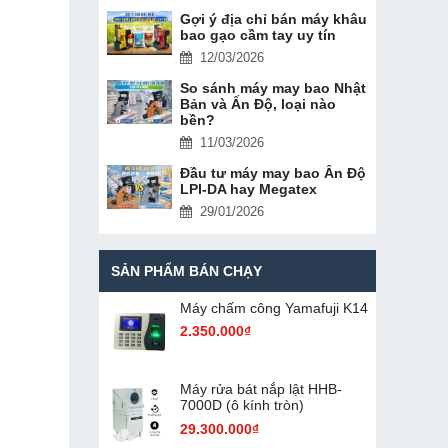
Gợi ý địa chỉ bán máy khâu
bao gạo cầm tay uy tín
12/03/2026
So sánh máy may bao Nhật
Bản và Ấn Độ, loại nào
bền?
11/03/2026
Đầu tư máy may bao Ấn Độ
LPI-DA hay Megatex
29/01/2026
SẢN PHẨM BÁN CHẠY
Máy chấm cô​ng Yamafuji K14
2.350.000₫
Máy rửa bát nắp lật HHB-
7000D (ô kính tròn)
29.300.000₫