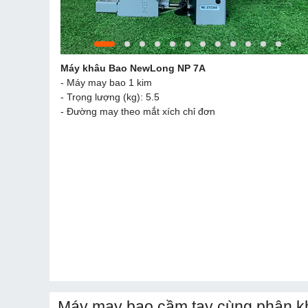
Máy khâu Bao
NewLong NP 7A
- Máy may bao 1 kim
- Trọng lượng (kg): 5.5
- Đường may theo mắt xích chỉ đơn
Máy may bao cầm tay cùng phân k