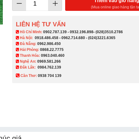
Thêm vào giỏ hàn
(Mua online giao hàng tận ta
LIÊN HỆ TƯ VẤN
​ Hồ Chí Minh:
0902.787.139
-
0932.196.898
-
(028)3510.2786
Hà Nội:
0918.486.458
-
0962.714.680
-
(024)3221.6365
Đà Nẵng:
0962.986.450
Hải Phòng:
0868.22.7775
Thanh Hóa:
0963.040.460
Nghệ An:
0969.581.266
Đắk Lắk:
0984.762.139
Cần Thơ:
0938 704 139​
húc giá