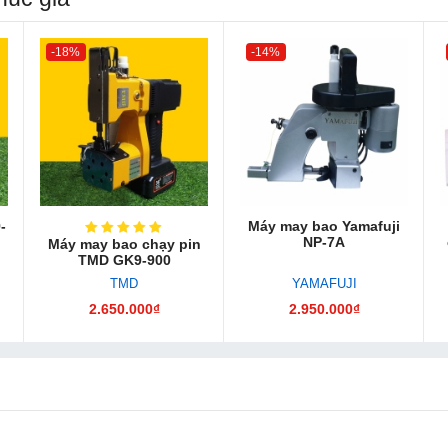
-18%
-14%
-
Máy may bao Yamafuji
NP-7A
Máy may bao chạy pin
TMD GK9-900
TMD
YAMAFUJI
2.650.000₫
2.950.000₫