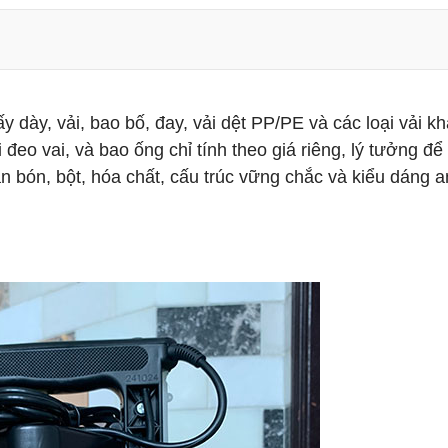
y dày, vải, bao bố, đay, vải dệt PP/PE và các loại vải kh
đeo vai, và bao ống chỉ tính theo giá riêng, lý tưởng để
 bón, bột, hóa chất, cấu trúc vững chắc và kiểu dáng a