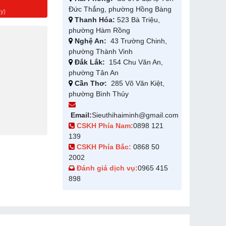
g
Đức Thắng, phường Hồng Bàng
y)
Thanh Hóa:
523 Bà Triệu,
phường Hàm Rồng
Nghệ An:
43 Trường Chinh,
phường Thành Vinh
Đắk Lắk:
154 Chu Văn An,
phường Tân An
Cần Thơ:
285 Võ Văn Kiệt,
phường Bình Thủy
Email:
Sieuthihaiminh@gmail.com
CSKH Phía Nam:
0898 121
139
CSKH Phía Bắc:
0868 50
2002
Đánh giá dịch vụ:
0965 415
898