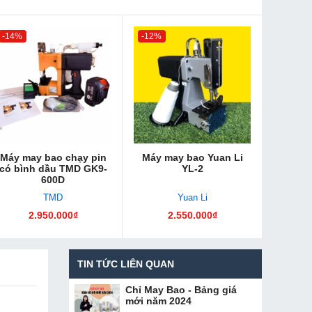
-14%
-12%
Máy may bao chạy pin
Máy may bao Yuan Li
có bình dầu TMD GK9-
YL-2
600D
TMD
Yuan Li
2.950.000₫
2.550.000₫
TIN TỨC LIÊN QUAN
Chỉ May Bao - Bảng giá
mới năm 2024