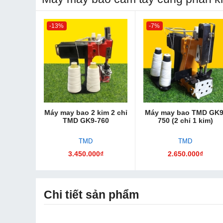
-13%
-7%
Máy may bao 2 kim 2 chỉ
Máy may bao TMD GK9
TMD GK9-760
750 (2 chỉ 1 kim)
TMD
TMD
3.450.000₫
2.650.000₫
Chi tiết sản phẩm