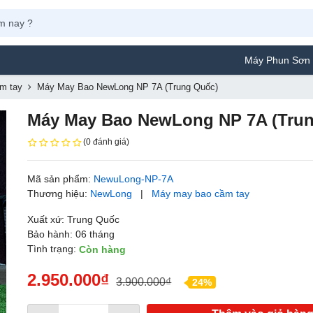
Máy Phun Sơn Yamafuji Lựa 
m tay
Máy May Bao NewLong NP 7A (Trung Quốc)
Máy May Bao NewLong NP 7A (Tru
(0 đánh giá)
Mã sản phẩm:
NewuLong-NP-7A
Thương hiệu:
NewLong
|
Máy may bao cầm tay
Xuất xứ: Trung Quốc
Bảo hành: 06 tháng
Tình trạng:
Còn hàng
2.950.000₫
3.900.000₫
24%