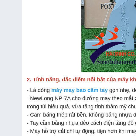
2. Tính năng, đặc điểm nổi bật của
máy k
- Là dòng
máy may bao cầm tay
gọn nhẹ, d
- NewLong NP-7A
cho đường may theo mắt x
trong túi hiệu quả, vừa tăng tính thẩm mỹ c
- Cam bằng thép rất bền, không bằng nhựa dẻ
-
Tay cầm bằng nhựa dẻo cách điện tăng độ đ
- Máy hỗ trợ cắt chỉ tự động, tiện hơn khi m