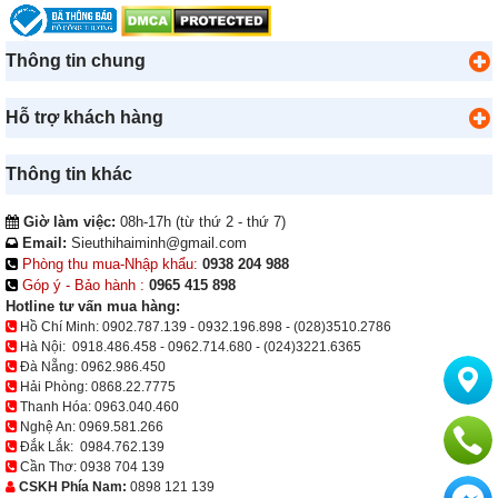
Thông tin chung
Hỗ trợ khách hàng
Thông tin khác
Giờ làm việc:
08h-17h (từ thứ 2 - thứ 7)
Email:
Sieuthihaiminh@gmail.com
Phòng thu mua-Nhập khẩu:
0938 204 988
Góp ý - Bảo hành :
0965 415 898
Hotline tư vấn mua hàng:
Hồ Chí Minh:
0902.787.139
-
0932.196.898
-
(028)3510.2786
Hà Nội:
0918.486.458
-
0962.714.680
-
(024)3221.6365
Đà Nẵng:
0962.986.450
Hải Phòng:
0868.22.7775
Thanh Hóa:
0963.040.460
Nghệ An:
0969.581.266
Đắk Lắk:
0984.762.139
Cần Thơ:
0938 704 139
CSKH Phía Nam:
0898 121 139