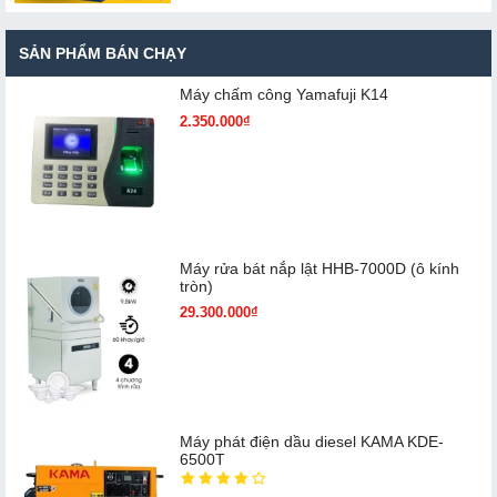
SẢN PHẨM BÁN CHẠY
Máy chấm cô​ng Yamafuji K14
2.350.000₫
Máy rửa bát nắp lật HHB-7000D (ô kính
tròn)
29.300.000₫
Máy phát điện dầu diesel KAMA KDE-
6500T