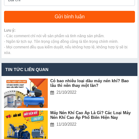
Lưu ý:
- Các comment chỉ nói về sản phẩm và tính năng sản phẩm.
- Ngôn từ lịch sự. Tôn trọng cộng đồng cũng là tôn trọng chính mình.
- Mọi comment đều qua kiểm duyệt, nếu không hợp lệ, không hợp lý sẽ bị
xóa.
TIN TỨC LIÊN QUAN
Có bao nhiêu loại dầu máy nén khí? Bao
lâu thì nên thay một lần?
21/10/2022
Máy Nén Khí Cao Áp Là Gì? Các Loại Máy
Nén Khí Cao Áp Phổ Biến Hiện Nay
11/10/2022