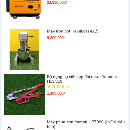
23.900.000₫
Máy trộn bột Hamiboss-B15
9.800.000₫
Bộ dụng cụ siết kẹp đai nhựa Yamafuji
H19/J19
1.100.000₫
Máy phun sơn Yamafuji PT990 (INOX siêu
bền)