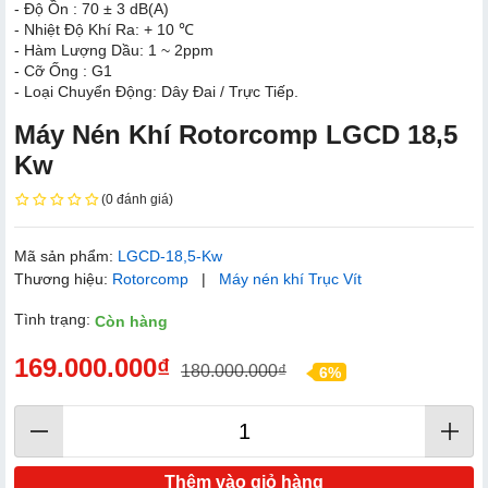
- Độ Ồn : 70 ± 3 dB(A)
- Nhiệt Độ Khí Ra: + 10 ℃
- Hàm Lượng Dầu: 1 ~ 2ppm
- Cỡ Ống : G1
- Loại Chuyển Động: Dây Đai / Trực Tiếp.
Máy Nén Khí Rotorcomp LGCD 18,5
Kw
(0 đánh giá)
Mã sản phẩm:
LGCD-18,5-Kw
Thương hiệu:
Rotorcomp
|
Máy nén khí Trục Vít
Tình trạng:
Còn hàng
169.000.000₫
180.000.000₫
6%
Thêm vào giỏ hàng