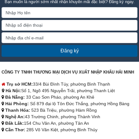
Bạn muốn là người sớm nhất nhận khuyến mãi đặc biệt? Đăng ký ngay.
Đăng ký
CÔNG TY TNHH THƯƠNG MẠI DỊCH VỤ XUẤT NHẬP KHẨU HẢI MINH
Trụ sở HCM:
33/4 Bùi Đình Túy, phường Bình Thạnh
Hà Nội:
Số 1, Ngõ 495 Nguyễn Trãi, phường Thanh Liệt
Đà Nẵng:
33 Cao Sơn Pháo, phường An Khê
Hải Phòng:
Số 879 đại lộ Tôn Đức Thắng, phường Hồng Bàng
Thanh Hóa:
523 Bà Triệu, phường Hàm Rồng
Nghệ An:
43 Trường Chinh, phường Thành Vinh
Đắk Lắk:
154 Chu Văn An, phường Tân An
Cần Thơ:
285 Võ Văn Kiệt, phường Bình Thủy