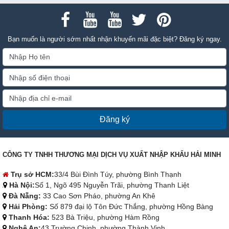
Bạn muốn là người sớm nhất nhận khuyến mãi đặc biệt? Đăng ký ngay.
Đăng ký
CÔNG TY TNHH THƯƠNG MẠI DỊCH VỤ XUẤT NHẬP KHẨU HẢI MINH
Trụ sở HCM:
33/4 Bùi Đình Túy, phường Bình Thạnh
Hà Nội:
Số 1, Ngõ 495 Nguyễn Trãi, phường Thanh Liệt
Đà Nẵng:
33 Cao Sơn Pháo, phường An Khê
Hải Phòng:
Số 879 đại lộ Tôn Đức Thắng, phường Hồng Bàng
Thanh Hóa:
523 Bà Triệu, phường Hàm Rồng
Nghệ An:
43 Trường Chinh, phường Thành Vinh