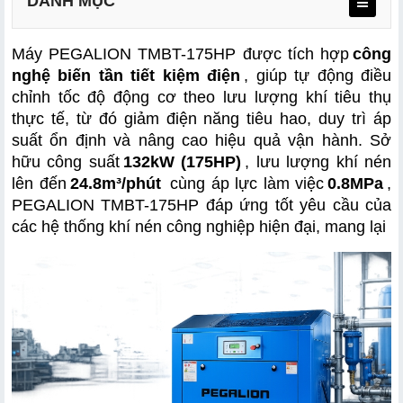
DANH MỤC
Máy PEGALION TMBT-175HP được tích hợp
công 
nghệ biến tần tiết kiệm điện
, giúp tự động điều 
chỉnh tốc độ động cơ theo lưu lượng khí tiêu thụ 
thực tế, từ đó giảm điện năng tiêu hao, duy trì áp 
suất ổn định và nâng cao hiệu quả vận hành. Sở 
Công nghệ biến tần tiết kiệm điện thông minh
hữu công suất
132kW (175HP)
, lưu lượng khí nén 
Động cơ công suất 175HP mạnh mẽ
lên đến
24.8m³/phút
 cùng áp lực làm việc
0.8MPa
, 
PEGALION TMBT-175HP đáp ứng tốt yêu cầu của 
Lưu lượng khí nén lên tới 24.8m³/phút
các hệ thống khí nén công nghiệp hiện đại, mang lại 
Áp lực làm việc ổn định 0.8MPa
Công nghệ nén khí trục vít hiệu suất cao