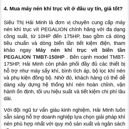
4. Mua máy nén khí trục vít ở đâu uy tín, giá tốt?
Siêu Thị Hải Minh là đơn vị chuyên cung cấp máy 
nén khí trục vít PEGALION chính hãng với đa dạng 
công suất, từ 10HP đến 175HP, bao gồm cả dòng 
tiêu chuẩn và dòng biến tần tiết kiệm điện, tham 
khảo ngay 
Máy nén khí trục vít biến tần 
PEGALION TMBT-150HP
 . Bên cạnh model TMBT-
175HP, Hải Minh còn phân phối đầy đủ các thiết bị 
hỗ trợ như máy sấy khí, bình tích áp, bộ lọc khí nén 
và phụ kiện đồng bộ. Nhờ đó, khách hàng có thể dễ 
dàng xây dựng hệ thống khí nén hoàn chỉnh, vận 
hành ổn định, tối ưu hiệu suất và tiết kiệm chi phí lâu 
dài.
Với đội ngũ tư vấn giàu kinh nghiệm, Hải Minh luôn 
sẵn sàng hỗ trợ doanh nghiệp lựa chọn giải pháp khí 
nén phù hợp nhất với quy mô sản xuất và ngân sách 