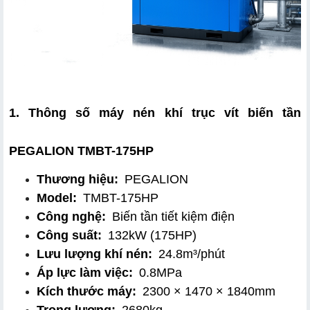
1. Thông số máy nén khí trục vít biến tần 
PEGALION TMBT-175HP
Thương hiệu:
 PEGALION
Model:
 TMBT-175HP
Công nghệ:
 Biến tần tiết kiệm điện
Công suất:
 132kW (175HP)
Lưu lượng khí nén:
 24.8m³/phút
Áp lực làm việc:
 0.8MPa
Kích thước máy:
 2300 × 1470 × 1840mm
Trọng lượng:
 2680kg