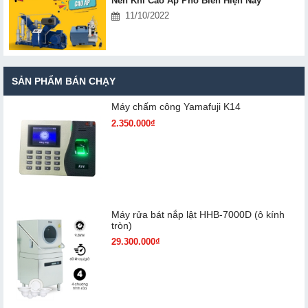
Nén Khí Cao Áp Phổ Biến Hiện Nay
11/10/2022
SẢN PHẨM BÁN CHẠY
Máy chấm cô​ng Yamafuji K14
2.350.000₫
Máy rửa bát nắp lật HHB-7000D (ô kính
tròn)
29.300.000₫