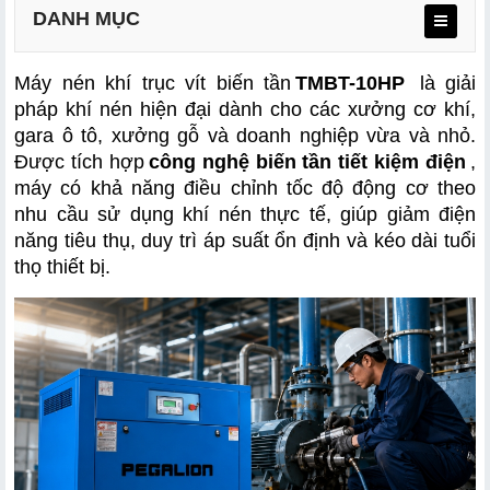
DANH MỤC
Máy nén khí trục vít biến tần
TMBT-10HP
 là giải 
pháp khí nén hiện đại dành cho các xưởng cơ khí, 
gara ô tô, xưởng gỗ và doanh nghiệp vừa và nhỏ. 
Được tích hợp
công nghệ biến tần tiết kiệm điện
, 
Công nghệ biến tần tiết kiệm điện
máy có khả năng điều chỉnh tốc độ động cơ theo 
Động cơ công suất 10HP mạnh mẽ
nhu cầu sử dụng khí nén thực tế, giúp giảm điện 
năng tiêu thụ, duy trì áp suất ổn định và kéo dài tuổi 
Lưu lượng khí nén 1.1m³/phút
thọ thiết bị.
Áp lực làm việc ổn định 0.8MPa
Công nghệ nén khí trục vít hiện đại
Thiết kế nhỏ gọn, dễ lắp đặt
Giảm chi phí vận hành