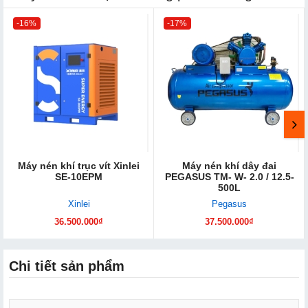
-16%
-17%
Máy nén khí trục vít Xinlei
Máy nén khí dây đai
SE-10EPM
PEGASUS TM- W- 2.0 / 12.5-
500L
Xinlei
Pegasus
36.500.000₫
37.500.000₫
Chi tiết sản phẩm