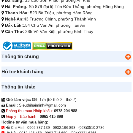
Đà Nẵng:
33 Cao Sơn Pháo, phường An Khê
Hải Phòng:
Số 879 đại lộ Tôn Đức Thắng, phường Hồng Bàng
Thanh Hóa:
523 Bà Triệu, phường Hàm Rồng
Nghệ An:
43 Trường Chinh, phường Thành Vinh
Đắk Lắk:
154 Chu Văn An, phường Tân An
Cần Thơ:
285 Võ Văn Kiệt, phường Bình Thủy
Thông tin chung
Hỗ trợ khách hàng
Thông tin khác
Giờ làm việc:
08h-17h (từ thứ 2 - thứ 7)
Email:
Sieuthihaiminh@gmail.com
Phòng thu mua-Nhập khẩu:
0938 204 988
Góp ý - Bảo hành :
0965 415 898
Hotline tư vấn mua hàng:
Hồ Chí Minh:
0902.787.139
-
0932.196.898
-
(028)3510.2786