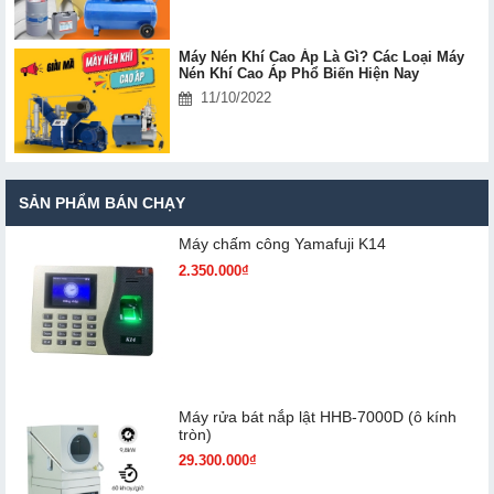
Máy Nén Khí Cao Áp Là Gì? Các Loại Máy
Nén Khí Cao Áp Phổ Biến Hiện Nay
11/10/2022
SẢN PHẨM BÁN CHẠY
Máy chấm cô​ng Yamafuji K14
2.350.000₫
Máy rửa bát nắp lật HHB-7000D (ô kính
tròn)
29.300.000₫