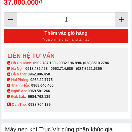
37.000.000₫
Thêm vào giỏ hàng
(Mua online giao hàng tận tay)
LIÊN HỆ TƯ VẤN
​ Hồ Chí Minh:
0902.787.139
-
0932.196.898
-
(028)3510.2786
Hà Nội:
0918.486.458
-
0962.714.680
-
(024)3221.6365
Đà Nẵng:
0962.986.450
Hải Phòng:
0868.22.7775
Thanh Hóa:
0963.040.460
Nghệ An:
0969.581.266
Đắk Lắk:
0984.762.139
Cần Thơ:
0938 704 139​
Máy nén khí Trục Vít cùng phân khúc giá