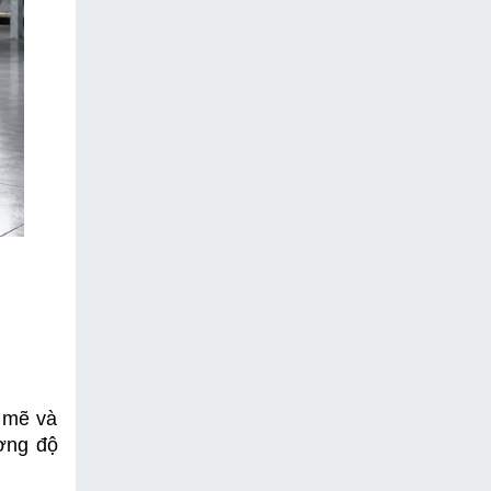
mẽ và 
ờng độ 