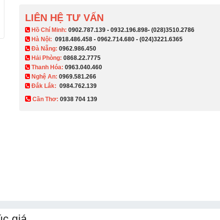
LIÊN HỆ TƯ VẤN
​ Hồ Chí Minh:
0902.787.139
-
0932.196.898
-
(028)3510.2786
Hà Nội:
0918.486.458
-
0962.714.680
-
(024)3221.6365
Đà Nẵng:
0962.986.450
Hải Phòng:
0868.22.7775
Thanh Hóa:
0963.040.460
Nghệ An:
0969.581.266
Đắk Lắk:
0984.762.139
Cần Thơ:
0938 704 139​
úc giá