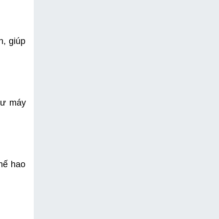
, giúp 
hư máy 
hế hao 