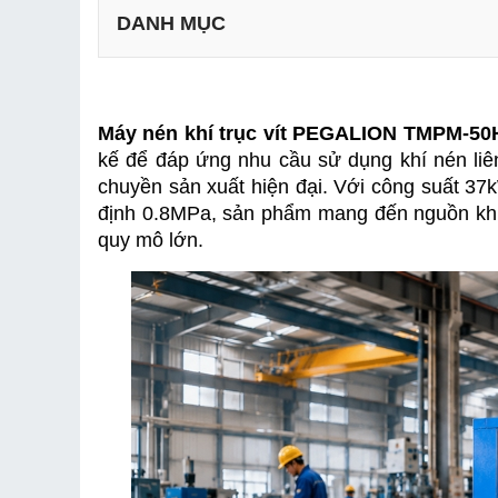
DANH MỤC
Công suất 50HP mạnh mẽ
Máy nén khí trục vít PEGALION TMPM-50
Lưu lượng khí nén lớn 6.2m³/phút
kế để đáp ứng nhu cầu sử dụng khí nén liên
Áp lực làm việc ổn định 0.8MPa
chuyền sản xuất hiện đại. Với công suất 37k
Công nghệ nén khí trục vít hiện đại
định 0.8MPa, sản phẩm mang đến nguồn khí
Kết cấu chắc chắn, hoạt động bền bỉ
quy mô lớn.
Tiết kiệm chi phí vận hành