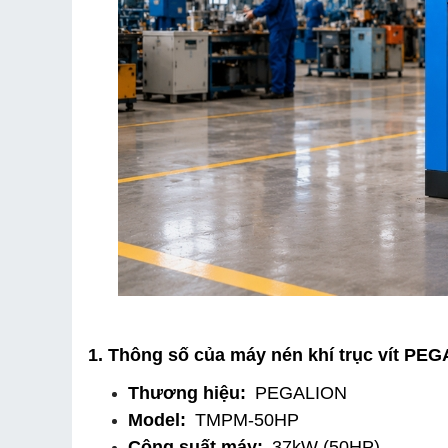
1. Thông số của máy nén khí trục vít P
Thương hiệu:
 PEGALION
Model:
 TMPM-50HP
Công suất máy:
 37kW (50HP)