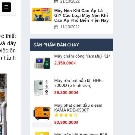
21/10/2022
Máy Nén Khí Cao Áp Là
Gì? Các Loại Máy Nén Khí
Cao Áp Phổ Biến Hiện Nay
11/10/2022
 thiết 
và dây 
SẢN PHẨM BÁN CHẠY
iệc ổn 
Máy chấm cô​ng Yamafuji K14
 hành 
2.350.000₫
Máy rửa bát nắp lật HHB-
7000D (ô kính tròn)
29.300.000₫
Máy phát điện dầu diesel
KAMA KDE-6500T
23.900.000₫
Máy trộn bột Hamiboss-B15