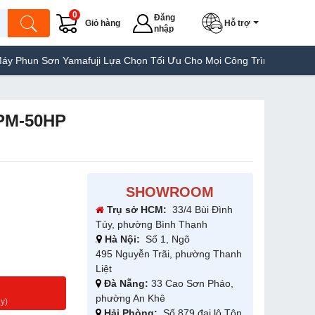
0
Đăng
Giỏ hàng
Hỗ trợ
nhập
fuji Lựa Chọn Tối Ưu Cho Mọi Công Trình
Máy Hàn Túi Yamafuji 
MPM-50HP
SHOWROOM
Trụ sở HCM:
33/4 Bùi Đình
Túy, phường Bình Thạnh
Hà Nội:
Số 1, Ngõ
495 Nguyễn Trãi, phường Thanh
Liệt
Đà Nẵng:
33 Cao Sơn Pháo,
g
phường An Khê
y)
Hải Phòng:
Số 879 đại lộ Tôn