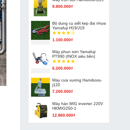
9.800.000₫
Bộ dụng cụ siết kẹp đai nhựa
Yamafuji H19/J19
1.100.000₫
Máy phun sơn Yamafuji
PT990 (INOX siêu bền)
6.200.000₫
Máy cưa xương Hamiboss-
j120
7.200.000₫
Máy hàn MIG inverter 220V
HKMIG250-1
12.860.000₫