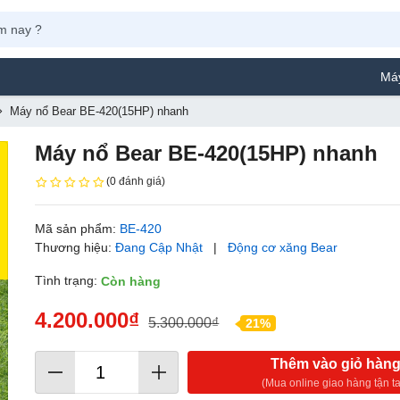
Máy Phun Sơn Ya
Máy nổ Bear BE-420(15HP) nhanh
Máy nổ Bear BE-420(15HP) nhanh
(0 đánh giá)
Mã sản phẩm:
BE-420
Thương hiệu:
Đang Cập Nhật
|
Động cơ xăng Bear
Tình trạng:
Còn hàng
4.200.000₫
5.300.000₫
21%
Thêm vào giỏ hàn
(Mua online giao hàng tận ta