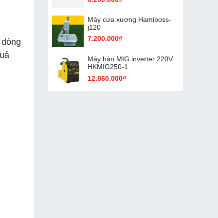
Máy cưa xương Hamiboss-
j120
7.200.000₫
 dòng
quả
Máy hàn MIG inverter 220V
HKMIG250-1
12.860.000₫