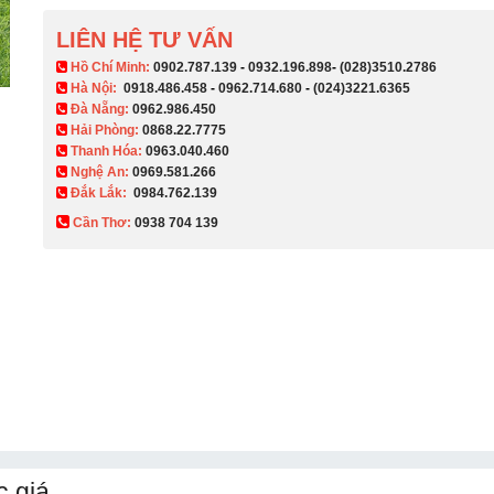
LIÊN HỆ TƯ VẤN
​ Hồ Chí Minh:
0902.787.139
-
0932.196.898
-
(028)3510.2786
Hà Nội:
0918.486.458
-
0962.714.680
-
(024)3221.6365
Đà Nẵng:
0962.986.450
Hải Phòng:
0868.22.7775
Thanh Hóa:
0963.040.460
Nghệ An:
0969.581.266
Đắk Lắk:
0984.762.139
Cần Thơ:
0938 704 139​
 giá