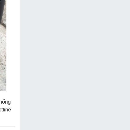
thống
tline