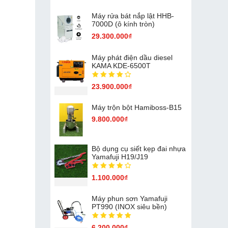
Máy rửa bát nắp lật HHB-
7000D (ô kính tròn)
29.300.000₫
Máy phát điện dầu diesel
KAMA KDE-6500T
23.900.000₫
Máy trộn bột Hamiboss-B15
9.800.000₫
Bộ dụng cụ siết kẹp đai nhựa
Yamafuji H19/J19
1.100.000₫
Máy phun sơn Yamafuji
PT990 (INOX siêu bền)
6.200.000₫