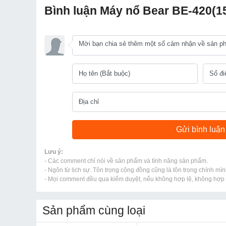
Bình luận Máy nổ Bear BE-420(
Lưu ý:
- Các comment chỉ nói về sản phẩm và tính năng sản phẩm.
- Ngôn từ lịch sự. Tôn trọng cộng đồng cũng là tôn trọng chính mìn
- Mọi comment đều qua kiểm duyệt, nếu không hợp lệ, không hợp l
Sản phẩm cùng loại