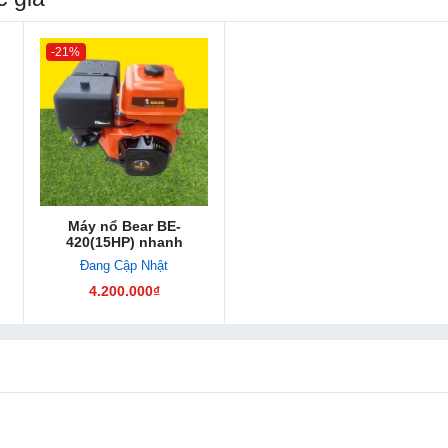
-21%
Máy nổ Bear BE-
420(15HP) nhanh
Đang Cập Nhật
4.200.000₫