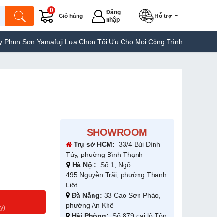
0
Đăng
Giỏ hàng
Hỗ trợ
nhập
mafuji Lựa Chọn Tối Ưu Cho Mọi Công Trình
Máy Hàn Túi Yamafu
SHOWROOM
Trụ sở HCM:
33/4 Bùi Đình
Túy, phường Bình Thạnh
Hà Nội:
Số 1, Ngõ
495 Nguyễn Trãi, phường Thanh
Liệt
Đà Nẵng:
33 Cao Sơn Pháo,
g
phường An Khê
y)
Hải Phòng:
Số 879 đại lộ Tôn