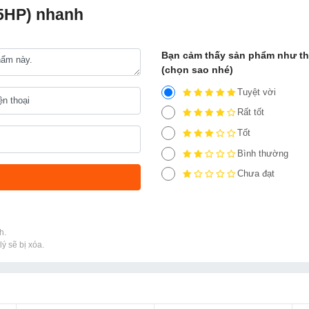
15HP) nhanh
Bạn cảm thấy sản phẩm như t
(chọn sao nhé)
Tuyệt vời
Rất tốt
Tốt
Bình thường
Chưa đạt
h.
ý sẽ bị xóa.