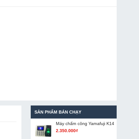
SẢN PHẨM BÁN CHẠY
Máy chấm cô​ng Yamafuji K14
2.350.000₫