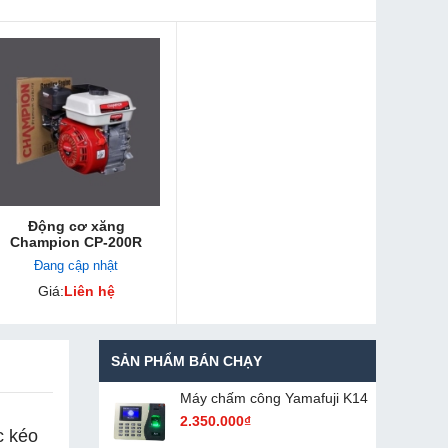
Động cơ xăng
Champion CP-200R
Đang cập nhật
Giá:
Liên hệ
SẢN PHẨM BÁN CHẠY
Máy chấm cô​ng Yamafuji K14
2.350.000₫
c kéo