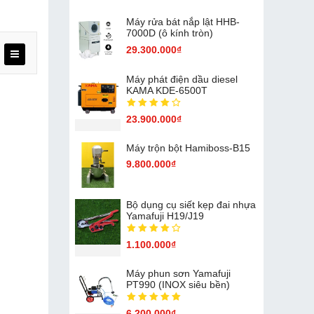
Máy rửa bát nắp lật HHB-
7000D (ô kính tròn)
29.300.000₫
Máy phát điện dầu diesel
KAMA KDE-6500T
23.900.000₫
Máy trộn bột Hamiboss-B15
9.800.000₫
Bộ dụng cụ siết kẹp đai nhựa
Yamafuji H19/J19
1.100.000₫
Máy phun sơn Yamafuji
PT990 (INOX siêu bền)
6.200.000₫