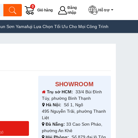
0
Đăng
Giỏ hàng
Hỗ trợ
nhập
fuji Lựa Chọn Tối Ưu Cho Mọi Công Trình
Máy Hàn Túi Yamafuji 
SHOWROOM
Trụ sở HCM:
33/4 Bùi Đình
Túy, phường Bình Thạnh
Hà Nội:
Số 1, Ngõ
495 Nguyễn Trãi, phường Thanh
Liệt
Đà Nẵng:
33 Cao Sơn Pháo,
g
phường An Khê
y)
Hải Phòng:
Số 879 đại lộ Tôn