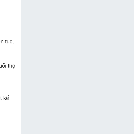
n tục,
uổi thọ
t kế