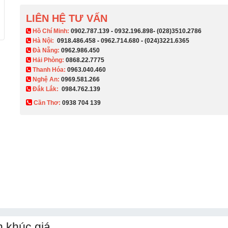
LIÊN HỆ TƯ VẤN
​ Hồ Chí Minh:
0902.787.139
-
0932.196.898
-
(028)3510.2786
Hà Nội:
0918.486.458
-
0962.714.680
-
(024)3221.6365
Đà Nẵng:
0962.986.450
Hải Phòng:
0868.22.7775
Thanh Hóa:
0963.040.460
Nghệ An:
0969.581.266
Đắk Lắk:
0984.762.139
Cần Thơ:
0938 704 139​
 khúc giá