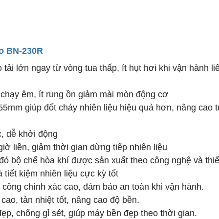
ro BN-230R
ải lớn ngay từ vòng tua thấp, ít hụt hơi khi vận hành liê
chạy êm, ít rung ồn giảm mài mòn động cơ
 55mm giúp đốt cháy nhiên liệu hiệu quả hơn, nâng cao t
c, dễ khởi động
iờ liền, giảm thời gian dừng tiếp nhiên liệu
 đó bộ chế hòa khí được sản xuất theo công nghệ và thiế
tiết kiệm nhiên liệu cực kỳ tốt
 công chính xác cao, đảm bảo an toàn khi vận hành.
ao, tản nhiệt tốt, nâng cao độ bền.
ẹp, chống gỉ sét, giúp máy bền đẹp theo thời gian.