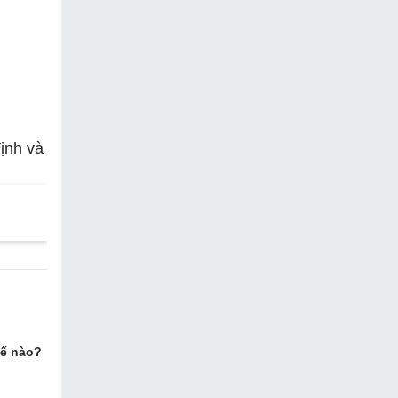
ịnh và
hế nào?