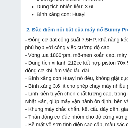
Dung tích nhiên liệu: 3.6L
Bình xăng con: Huayi
2. Đặc điểm nổi bật của máy nổ Bunny P
- Động cơ đạt công suất 7.5HP, khả năng kéo t
phù hợp với công việc cường độ cao
-
Vòng tua 1800rpm, mô-men xoắn cao, máy 
- Dung tích xi lanh 212cc kết hợp piston 70x
động cơ khi làm việc lâu dài.
- Bình xăng con Huayi nổ đều, không giật cụ
- Bình xăng 3.6 lít cho phép chạy máy nhiều g
- Linh kiện tuyển chọn chất lượng cao, trong
Nhật Bản, giúp máy vận hành ổn định, bền và 
- Khung máy chắc chắn, kết cấu dày dặn, gia
- Thân động cơ đúc nhôm cho độ cứng vững c
- Bề mặt vỏ sơn tĩnh điện cao cấp, màu sắc đ