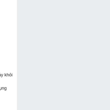
áy khỏi
dụng