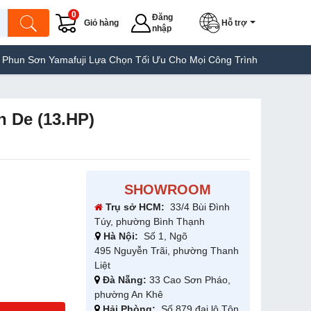
0
Đăng
Giỏ hàng
Hỗ trợ
nhập
amafuji Lựa Chọn Tối Ưu Cho Mọi Công Trình
Máy Hàn Túi Yamaf
 De (13.HP)
SHOWROOM
Trụ sở HCM:
33/4 Bùi Đình
Túy, phường Bình Thạnh
Hà Nội:
Số 1, Ngõ
495 Nguyễn Trãi, phường Thanh
Liệt
Đà Nẵng:
33 Cao Sơn Pháo,
phường An Khê
Hải Phòng:
Số 879 đại lộ Tôn