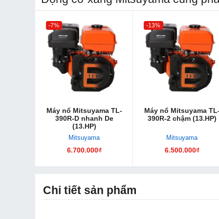
-7%
-13%
Máy nổ Mitsuyama TL-
Máy nổ Mitsuyama TL
390R-D nhanh De
390R-2 chậm (13.HP)
(13.HP)
Mitsuyama
Mitsuyama
6.700.000₫
6.500.000₫
Chi tiết sản phẩm