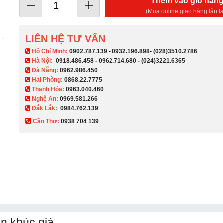
Thêm vào giỏ hàn
(Mua online giao hàng tận ta
LIÊN HỆ TƯ VẤN
​ Hồ Chí Minh:
0902.787.139
-
0932.196.898
-
(028)3510.2786
Hà Nội:
0918.486.458
-
0962.714.680
-
(024)3221.6365
Đà Nẵng:
0962.986.450
Hải Phòng:
0868.22.7775
Thanh Hóa:
0963.040.460
Nghệ An:
0969.581.266
Đắk Lắk:
0984.762.139
Cần Thơ:
0938 704 139​
n khúc giá