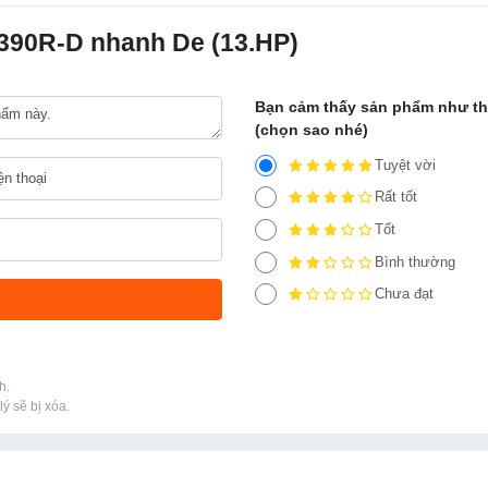
390R-D nhanh De (13.HP)
Bạn cảm thấy sản phẩm như t
(chọn sao nhé)
Tuyệt vời
Rất tốt
Tốt
Bình thường
Chưa đạt
h.
ý sẽ bị xóa.