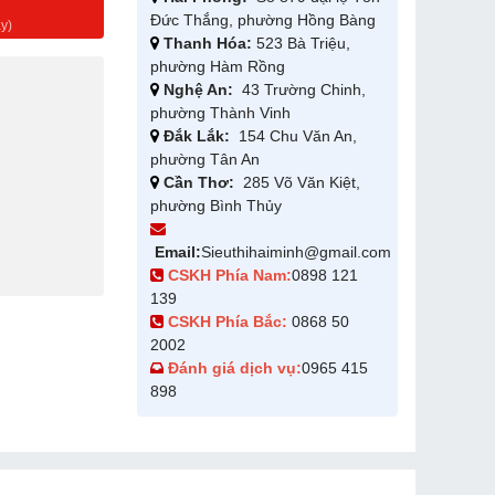
g
Đức Thắng, phường Hồng Bàng
y)
Thanh Hóa:
523 Bà Triệu,
phường Hàm Rồng
Nghệ An:
43 Trường Chinh,
phường Thành Vinh
Đắk Lắk:
154 Chu Văn An,
phường Tân An
Cần Thơ:
285 Võ Văn Kiệt,
phường Bình Thủy
Email:
Sieuthihaiminh@gmail.com
CSKH Phía Nam:
0898 121
139
CSKH Phía Bắc:
0868 50
2002
Đánh giá dịch vụ:
0965 415
898