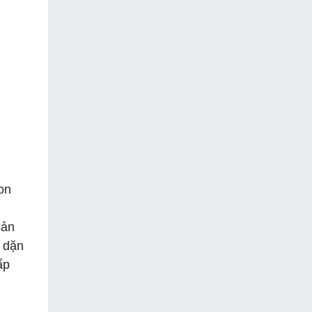
on
sản
 dặn
ấp