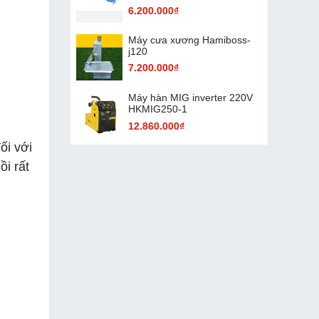
6.200.000₫
Máy cưa xương Hamiboss-
j120
7.200.000₫
Máy hàn MIG inverter 220V
HKMIG250-1
12.860.000₫
ối với
i rất