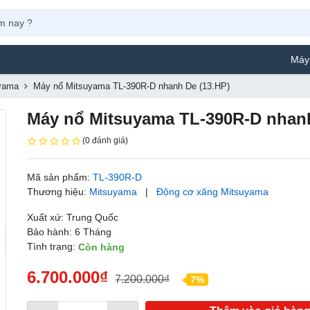
Máy Phun Sơn Y
yama
Máy nổ Mitsuyama TL-390R-D nhanh De (13.HP)
Máy nổ Mitsuyama TL-390R-D nhanh
(0 đánh giá)
Mã sản phẩm:
TL-390R-D
Thương hiệu:
Mitsuyama
|
Động cơ xăng Mitsuyama
Xuất xứ: Trung Quốc
Bảo hành: 6 Tháng
Tình trạng:
Còn hàng
6.700.000₫
7.200.000₫
7%