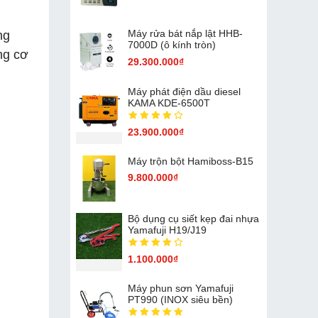
Máy rửa bát nắp lật HHB-
ng
7000D (ô kính tròn)
ng cơ
29.300.000₫
Máy phát điện dầu diesel
KAMA KDE-6500T
23.900.000₫
Máy trộn bột Hamiboss-B15
9.800.000₫
Bộ dụng cụ siết kẹp đai nhựa
Yamafuji H19/J19
1.100.000₫
Máy phun sơn Yamafuji
PT990 (INOX siêu bền)