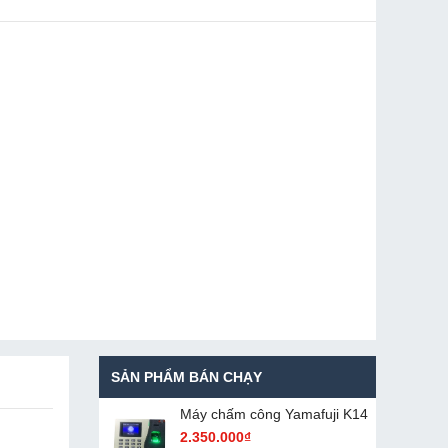
SẢN PHẨM BÁN CHẠY
Máy chấm cô​ng Yamafuji K14
2.350.000₫