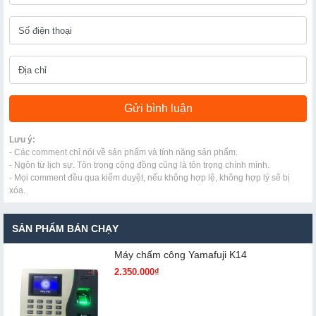
Lưu ý:
- Các comment chỉ nói về sản phẩm và tính năng sản phẩm.
- Ngôn từ lịch sự. Tôn trọng cộng đồng cũng là tôn trọng chính mình.
- Mọi comment đều qua kiểm duyệt, nếu không hợp lệ, không hợp lý sẽ bị
xóa.
SẢN PHẨM BÁN CHẠY
Máy chấm cô​ng Yamafuji K14
2.350.000₫