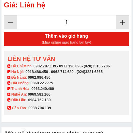
Giá: Liên hệ
Thêm vào giỏ hàng
(Mua online giao hàng tận tay)
LIÊN HỆ TƯ VẤN
​ Hồ Chí Minh:
0902.787.139
-
0932.196.898
-
(028)3510.2786
Hà Nội:
0918.486.458
-
0962.714.680
-
(024)3221.6365
Đà Nẵng:
0962.986.450
Hải Phòng:
0868.22.7775
Thanh Hóa:
0963.040.460
Nghệ An:
0969.581.266
Đắk Lắk:
0984.762.139
Cần Thơ:
0938 704 139​
Máy nổ Vinafarm cùng phân khúc giá