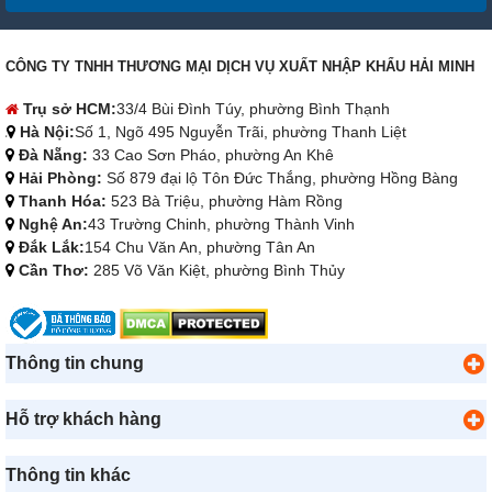
CÔNG TY TNHH THƯƠNG MẠI DỊCH VỤ XUẤT NHẬP KHẨU HẢI MINH
Trụ sở HCM:
33/4 Bùi Đình Túy, phường Bình Thạnh
Hà Nội:
Số 1, Ngõ 495 Nguyễn Trãi, phường Thanh Liệt
Đà Nẵng:
33 Cao Sơn Pháo, phường An Khê
Hải Phòng:
Số 879 đại lộ Tôn Đức Thắng, phường Hồng Bàng
Thanh Hóa:
523 Bà Triệu, phường Hàm Rồng
Nghệ An:
43 Trường Chinh, phường Thành Vinh
Đắk Lắk:
154 Chu Văn An, phường Tân An
Cần Thơ:
285 Võ Văn Kiệt, phường Bình Thủy
Thông tin chung
Hỗ trợ khách hàng
Thông tin khác