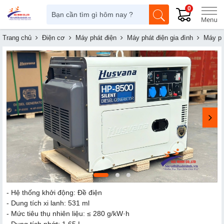
0
Trang chủ
Điện cơ
Máy phát điện
Máy phát điện gia đình
Máy ph
​​​​​- Hệ thống khởi động: Đề điện
- Dung tích xi lanh: 531 ml
- Mức tiêu thụ nhiên liệu: ≤ 280 g/kW·h
- Dung tích nhớt: 1.65 L