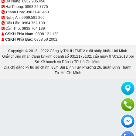
Đà Nẵng:
0962.986.450
Hải Phòng:
0868.22.7775
Thanh Hóa:
0963.040.460
Nghệ An:
0969.581.266
Đắk Lắk:
0984.762.139
Cần Thơ:
0938 704 139
CSKH Phía Nam:
0898 121 139
CSKH Phía Bắc:
0868 50 2002
Copyright © 2013 - 2022 Công ty TNHH TMDV xuất nhập khẩu Hải Minh.
Giấy chứng nhận đăng ký kinh doanh số 0312175132, cấp ngày 07/03/2013 bởi
Sở Kế hoạch và Đầu tư TP. Hồ Chí Minh.
Địa chỉ đăng ký trụ sở chính: 33/4 Bùi Đình Túy, Phường 26, quận Bình Thạnh,
Tp. Hồ Chí Minh