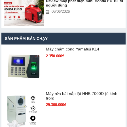
Review máy phát điện mini Honda EU 10I từ
người dùng
09/06/2026
SẢN PHẨM BÁN CHẠY
Máy chấm cô​ng Yamafuji K14
2.350.000₫
Máy rửa bát nắp lật HHB-7000D (ô kính
tròn)
29.300.000₫