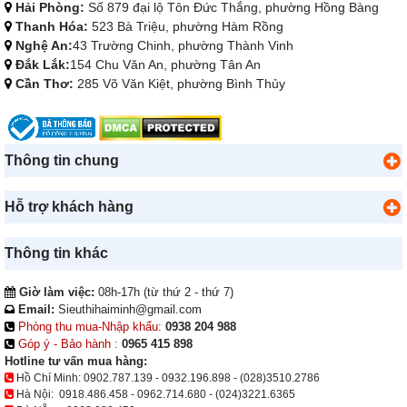
Hải Phòng:
Số 879 đại lộ Tôn Đức Thắng, phường Hồng Bàng
Thanh Hóa:
523 Bà Triệu, phường Hàm Rồng
Nghệ An:
43 Trường Chinh, phường Thành Vinh
Đắk Lắk:
154 Chu Văn An, phường Tân An
Cần Thơ:
285 Võ Văn Kiệt, phường Bình Thủy
Thông tin chung
Hỗ trợ khách hàng
Thông tin khác
Giờ làm việc:
08h-17h (từ thứ 2 - thứ 7)
Email:
Sieuthihaiminh@gmail.com
Phòng thu mua-Nhập khẩu:
0938 204 988
Góp ý - Bảo hành :
0965 415 898
Hotline tư vấn mua hàng:
Hồ Chí Minh:
0902.787.139
-
0932.196.898
-
(028)3510.2786
Hà Nội:
0918.486.458
-
0962.714.680
-
(024)3221.6365