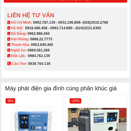
LIÊN HỆ TƯ VẤN
​ Hồ Chí Minh:
0902.787.139
-
0932.196.898
-
(028)3510.2786
Hà Nội:
0918.486.458
-
0962.714.680
-
(024)3221.6365
Đà Nẵng:
0962.986.450
Hải Phòng:
0868.22.7775
Thanh Hóa:
0963.040.460
Nghệ An:
0969.581.266
Đắk Lắk:
0984.762.139
Cần Thơ:
0938 704 139​
Máy phát điện gia đình cùng phân khúc giá
-8%
-10%