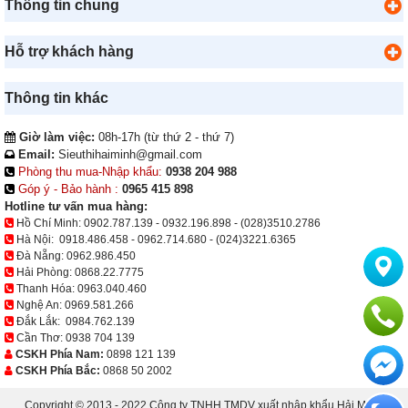
Thông tin chung
Hỗ trợ khách hàng
Thông tin khác
Giờ làm việc:
08h-17h (từ thứ 2 - thứ 7)
Email:
Sieuthihaiminh@gmail.com
Phòng thu mua-Nhập khẩu:
0938 204 988
Góp ý - Bảo hành :
0965 415 898
Hotline tư vấn mua hàng:
Hồ Chí Minh:
0902.787.139
-
0932.196.898
-
(028)3510.2786
Hà Nội:
0918.486.458
-
0962.714.680
-
(024)3221.6365
Đà Nẵng:
0962.986.450
Hải Phòng:
0868.22.7775
Thanh Hóa:
0963.040.460
Nghệ An:
0969.581.266
Đắk Lắk:
0984.762.139
Cần Thơ:
0938 704 139
CSKH Phía Nam:
0898 121 139
CSKH Phía Bắc:
0868 50 2002
Copyright © 2013 - 2022 Công ty TNHH TMDV xuất nhập khẩu Hải Minh.