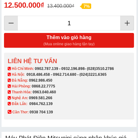
12.500.000₫
13.400.000₫
7%
Thêm vào giỏ hàng
(Mua online giao hàng tận tay)
LIÊN HỆ TƯ VẤN
​ Hồ Chí Minh:
0902.787.139
-
0932.196.898
-
(028)3510.2786
Hà Nội:
0918.486.458
-
0962.714.680
-
(024)3221.6365
Đà Nẵng:
0962.986.450
Hải Phòng:
0868.22.7775
Thanh Hóa:
0963.040.460
Nghệ An:
0969.581.266
Đắk Lắk:
0984.762.139
Cần Thơ:
0938 704 139​
Máy Phát Điện Mitsunini cùng phân khúc giá