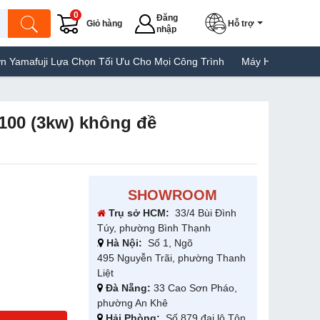
0
Đăng
Giỏ hàng
Hỗ trợ
nhập
Lựa Chọn Tối Ưu Cho Mọi Công Trình
Máy Hàn Túi Yamafuji Lựa C
100 (3kw) không đề
SHOWROOM
Trụ sở HCM:
33/4 Bùi Đình
Túy, phường Bình Thạnh
Hà Nội:
Số 1, Ngõ
495 Nguyễn Trãi, phường Thanh
Liệt
Đà Nẵng:
33 Cao Sơn Pháo,
phường An Khê
Hải Phòng:
Số 879 đại lộ Tôn