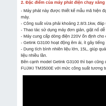
2. Đặc điểm của máy phát điện chạy xăng
- Máy phát này được thiết kế mẫu mã hiện đạ
máy.
- Công suất vừa phải khoảng 2.8/3.1kw, đáp ứ
- Thao tác sử dụng máy đơn giản, giật nổ d
- Máy cung cấp dòng điện 220V ổn định cho cá
- Getink G3100 hoạt động êm ái, ít gây tiếng 
- Dung tích bình nhiên liệu lớn, 15L, giúp 
liệu nhiều lần.
Bên cạnh model Getink G3100 thì bạn cũng
FUJIKI TM3500E
với mức công suất tương t