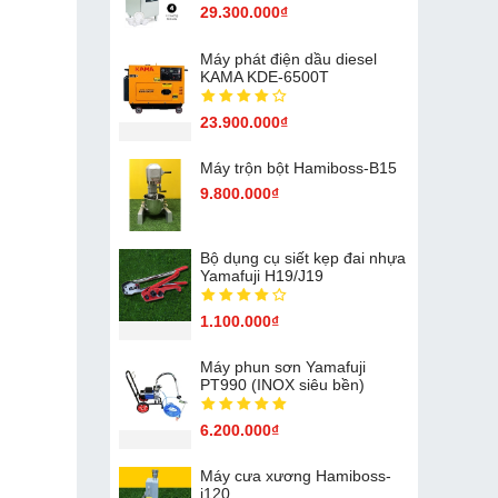
29.300.000₫
Máy phát điện dầu diesel
KAMA KDE-6500T
23.900.000₫
Máy trộn bột Hamiboss-B15
9.800.000₫
Bộ dụng cụ siết kẹp đai nhựa
Yamafuji H19/J19
1.100.000₫
Máy phun sơn Yamafuji
PT990 (INOX siêu bền)
6.200.000₫
Máy cưa xương Hamiboss-
j120