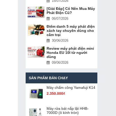
15/07/2026
[Giải Đáp] Có Nên Mua Máy
Phát Điện Cũ?
06/07/2026
Điểm danh 5 máy phát điện
xách tay chuyên dùng cho
cắm trại
30/06/2026
Review máy phát điện mini
Honda EU 10I từ người
dùng
09/06/2026
SẢN PHẨM BÁN CHẠY
Máy chấm cô​ng Yamafuji K14
2.350.000₫
Máy rửa bát nắp lật HHB-
7000D (ô kính tròn)