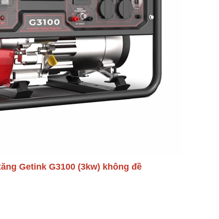
 xăng Getink G3100 (3kw) không đề