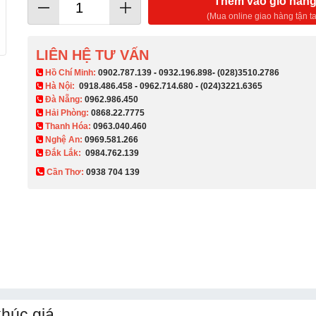
Thêm vào giỏ hàn
(Mua online giao hàng tận ta
LIÊN HỆ TƯ VẤN
​ Hồ Chí Minh:
0902.787.139
-
0932.196.898
-
(028)3510.2786
Hà Nội:
0918.486.458
-
0962.714.680
-
(024)3221.6365
Đà Nẵng:
0962.986.450
Hải Phòng:
0868.22.7775
Thanh Hóa:
0963.040.460
Nghệ An:
0969.581.266
Đắk Lắk:
0984.762.139
Cần Thơ:
0938 704 139​
khúc giá