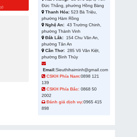
g
Đức Thắng, phường Hồng Bàng
y)
Thanh Hóa:
523 Bà Triệu,
phường Hàm Rồng
Nghệ An:
43 Trường Chinh,
phường Thành Vinh
Đắk Lắk:
154 Chu Văn An,
phường Tân An
Cần Thơ:
285 Võ Văn Kiệt,
phường Bình Thủy
Email:
Sieuthihaiminh@gmail.com
CSKH Phía Nam:
0898 121
139
CSKH Phía Bắc:
0868 50
2002
Đánh giá dịch vụ:
0965 415
898