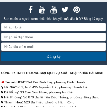
Bạn muốn là người sớm nhất nhận khuyến mãi đặc biệt? Đăng ký ngay.
Đăng ký
CÔNG TY TNHH THƯƠNG MẠI DỊCH VỤ XUẤT NHẬP KHẨU HẢI MINH
Trụ sở HCM:
33/4 Bùi Đình Túy, phường Bình Thạnh
Hà Nội:
Số 1, Ngõ 495 Nguyễn Trãi, phường Thanh Liệt
Đà Nẵng:
33 Cao Sơn Pháo, phường An Khê
Hải Phòng:
Số 879 đại lộ Tôn Đức Thắng, phường Hồng Bàng
Thanh Hóa:
523 Bà Triệu, phường Hàm Rồng