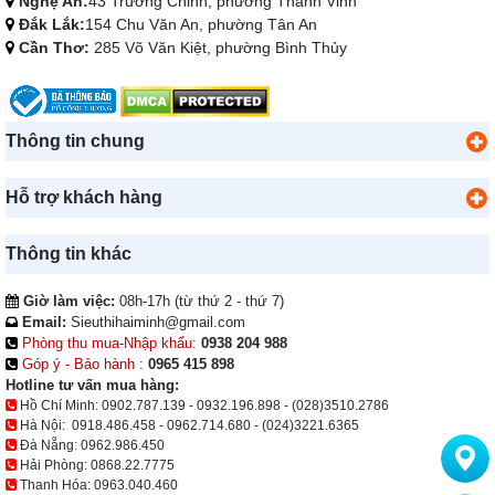
Nghệ An:
43 Trường Chinh, phường Thành Vinh
Đắk Lắk:
154 Chu Văn An, phường Tân An
Cần Thơ:
285 Võ Văn Kiệt, phường Bình Thủy
Thông tin chung
Hỗ trợ khách hàng
Thông tin khác
Giờ làm việc:
08h-17h (từ thứ 2 - thứ 7)
Email:
Sieuthihaiminh@gmail.com
Phòng thu mua-Nhập khẩu:
0938 204 988
Góp ý - Bảo hành :
0965 415 898
Hotline tư vấn mua hàng:
Hồ Chí Minh:
0902.787.139
-
0932.196.898
-
(028)3510.2786
Hà Nội:
0918.486.458
-
0962.714.680
-
(024)3221.6365
Đà Nẵng:
0962.986.450
Hải Phòng:
0868.22.7775
Thanh Hóa:
0963.040.460