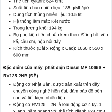
Thể tích xylanh: 624 cm3
Suất tiêu hao nhiên liệu: 185 g/ML/giờ
Dung tích thùng nhiên liệu: 10.5 lít
Hệ thống làm mát: Két nước
Trọng lượng khô: 194 kg
Bộ phụ kiện tiêu chuẩn kèm theo: Đồng hồ, vôn
kế, cầu chì, hộp nối dây
Kích thước (Dài x Rộng x Cao): 1060 x 550 x
690 mm
Đặc điểm của máy phát điện Diesel MF 1065S +
RV125-2NB (ĐỀ)
Động cơ Nhật Bản, được sản xuất trên dây
chuyền công nghệ hiện đại, đảm bảo độ bền
cao và tiết kiệm nhiên liệu.
Động cơ RV125 – 2N là loại động cơ 4 kỳ, 1
xilanh, nằm ngang với thể tích xilanh 624 cm3,