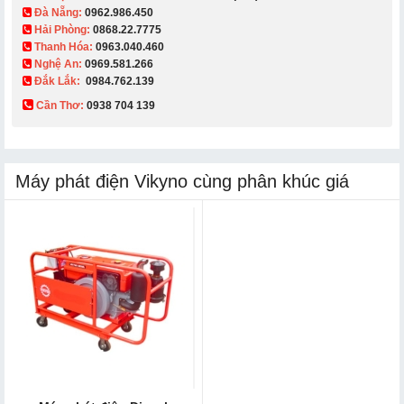
Đà Nẵng:
0962.986.450
Hải Phòng:
0868.22.7775
Thanh Hóa:
0963.040.460
Nghệ An:
0969.581.266
Đắk Lắk:
0984.762.139
Cần Thơ:
0938 704 139​
Máy phát điện Vikyno cùng phân khúc giá