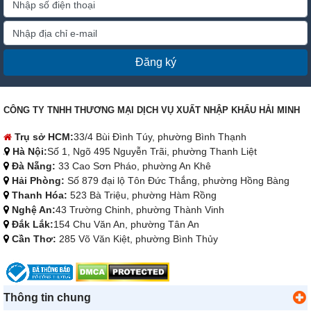
Đăng ký
CÔNG TY TNHH THƯƠNG MẠI DỊCH VỤ XUẤT NHẬP KHẨU HẢI MINH
Trụ sở HCM:
33/4 Bùi Đình Túy, phường Bình Thạnh
Hà Nội:
Số 1, Ngõ 495 Nguyễn Trãi, phường Thanh Liệt
Đà Nẵng:
33 Cao Sơn Pháo, phường An Khê
Hải Phòng:
Số 879 đại lộ Tôn Đức Thắng, phường Hồng Bàng
Thanh Hóa:
523 Bà Triệu, phường Hàm Rồng
Nghệ An:
43 Trường Chinh, phường Thành Vinh
Đắk Lắk:
154 Chu Văn An, phường Tân An
Cần Thơ:
285 Võ Văn Kiệt, phường Bình Thủy
Thông tin chung