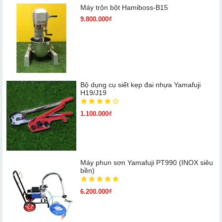
Máy trộn bột Hamiboss-B15
9.800.000₫
Bộ dụng cụ siết kẹp đai nhựa Yamafuji
H19/J19
1.100.000₫
Máy phun sơn Yamafuji PT990 (INOX siêu
bền)
6.200.000₫