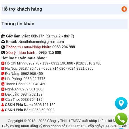
Hỗ trợ khách hàng
Thông tin khác
Giờ làm việc:
08h-17h (từ thứ 2 - thứ 7)
Email:
Sieuthihaiminh@gmail.com
Phòng thu mua-Nhập khẩu:
0938 204 988
Góp ý - Bảo hành :
0965 415 898
Hotline tư vấn mua hàng:
Hồ Chí Minh:
0902.787.139
-
0932.196.898
-
(028)3510.2786
Hà Nội:
0918.486.458
-
0962.714.680
-
(024)3221.6365
Đà Nẵng:
0962.986.450
Hải Phòng:
0868.22.7775
Thanh Hóa:
0963.040.460
Nghệ An:
0969.581.266
Đắk Lắk:
0984.762.139
Cần Thơ:
0938 704 139
CSKH Phía Nam:
0898 121 139
CSKH Phía Bắc:
0868 50 2002
Copyright © 2013 - 2022 Công ty TNHH TMDV xuất nhập khẩu Hải Minh.
Giấy chứng nhận đăng ký kinh doanh số 0312175132, cấp ngày 07/03/2013 bởi