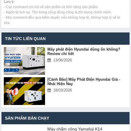
Lưu ý:
- Các comment chỉ nói về sản phẩm và tính năng sản phẩm.
- Ngôn từ lịch sự. Tôn trọng cộng đồng cũng là tôn trọng chính mình.
- Mọi comment đều qua kiểm duyệt, nếu không hợp lệ, không hợp lý sẽ bị
xóa.
TIN TỨC LIÊN QUAN
Máy phát điện Hyundai dùng ổn không?
Review chi tiết
13/06/2026
[Cảnh Báo] Máy Phát Điện Hyundai Giả -
Nhái Hiện Nay
18/03/2026
SẢN PHẨM BÁN CHẠY
Máy chấm cô​ng Yamafuji K14