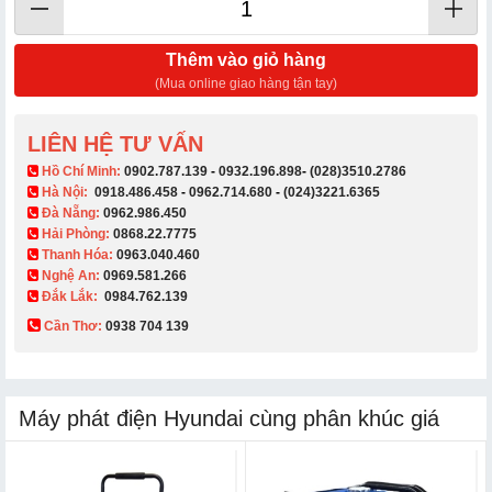
Thêm vào giỏ hàng
(Mua online giao hàng tận tay)
LIÊN HỆ TƯ VẤN
​ Hồ Chí Minh:
0902.787.139
-
0932.196.898
-
(028)3510.2786
Hà Nội:
0918.486.458
-
0962.714.680
-
(024)3221.6365
Đà Nẵng:
0962.986.450
Hải Phòng:
0868.22.7775
Thanh Hóa:
0963.040.460
Nghệ An:
0969.581.266
Đắk Lắk:
0984.762.139
Cần Thơ:
0938 704 139​
Máy phát điện Hyundai cùng phân khúc giá