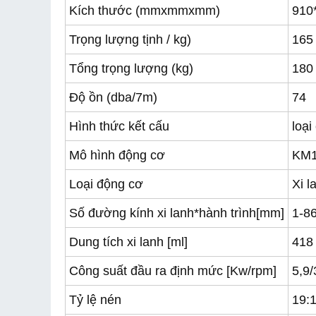
Kích thước (mmxmmxmm)
910
Trọng lượng tịnh / kg)
165
Tổng trọng lượng (kg)
180
Độ ồn (dba/7m)
74
Hình thức kết cấu
loại
Mô hình động cơ
KM
Loại động cơ
Xi l
Số đường kính xi lanh*hành trình[mm]
1-8
Dung tích xi lanh
[ml]
418
Công suất đầu ra định mức [Kw/rpm]
5,9
Tỷ lệ nén
19: