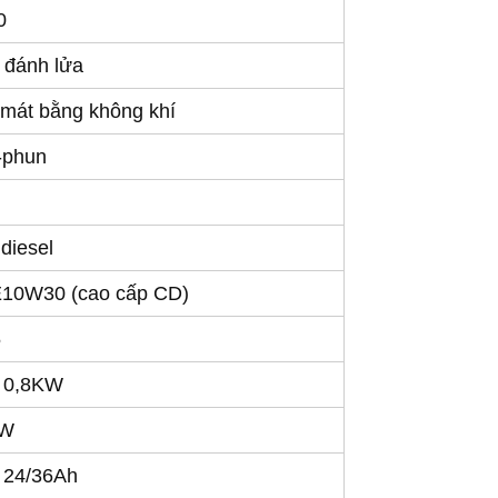
0
 đánh lửa
 mát bằng không khí
-phun
diesel
10W30 (cao cấp CD)
5
 0,8KW
0W
 24/36Ah