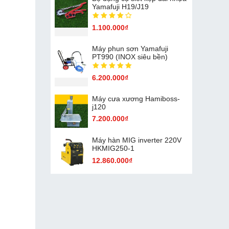
Yamafuji H19/J19
1.100.000₫
Máy phun sơn Yamafuji
PT990 (INOX siêu bền)
6.200.000₫
Máy cưa xương Hamiboss-
j120
7.200.000₫
Máy hàn MIG inverter 220V
HKMIG250-1
12.860.000₫