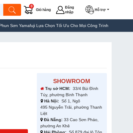
0
Đăng
Giỏ hàng
Hỗ trợ
nhập
amafuji Lựa Chọn Tối Ưu Cho Mọi Công Trình
Máy Hàn Túi Yamafu
SHOWROOM
Trụ sở HCM:
33/4 Bùi Đình
Túy, phường Bình Thạnh
Hà Nội:
Số 1, Ngõ
495 Nguyễn Trãi, phường Thanh
Liệt
Đà Nẵng:
33 Cao Sơn Pháo,
phường An Khê
Hải Phòng:
Số 879 đại lộ Tôn