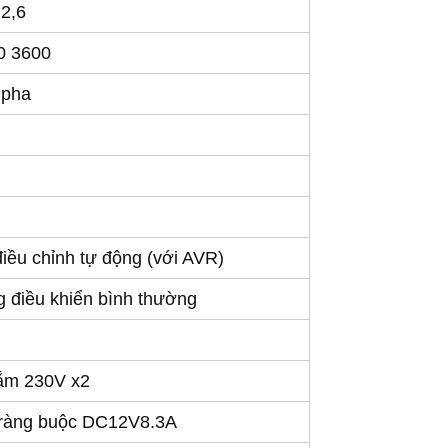
22,6
0 3600
 pha
iều chỉnh tự động (với AVR)
g điều khiển bình thường
ắm 230V x2
 ràng buộc DC12V8.3A