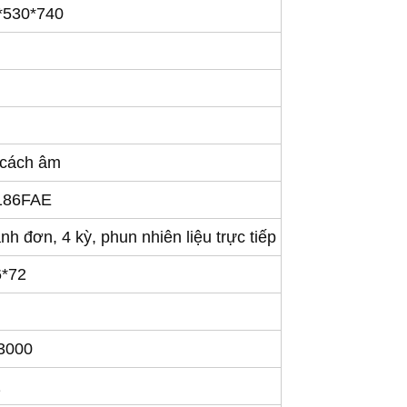
*530*740
 cách âm
186FAE
anh đơn, 4 kỳ, phun nhiên liệu trực tiếp
6*72
/3000
1