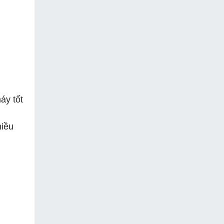
áy tốt
hiều