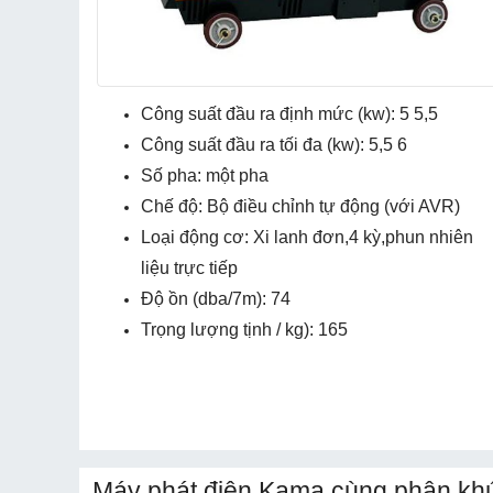
Công suất đầu ra định mức (kw): 5 5,5
Công suất đầu ra tối đa (kw): 5,5 6
Số pha: một pha
Chế độ: Bộ điều chỉnh tự động (với AVR)
Loại động cơ: Xi lanh đơn
,
4 kỳ
,
phun nhiên
liệu trực tiếp
Độ ồn (dba/7m): 74
Trọng lượng tịnh / kg): 165
Máy phát điện Kama cùng phân khú