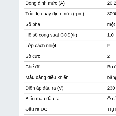
Dòng định mức (A)
20 
Tốc độ quay định mức (rpm)
300
Số pha
một
Hệ số công suất COS(Φ)
1.0
Lớp cách nhiệt
F
Số cực
2
Chế độ
Bộ đ
Mẫu bảng điều khiển
bản
Điện áp đầu ra (V)
230
Biểu mẫu đầu ra
Ổ c
Đầu ra DC
Trụ