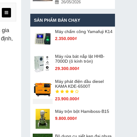
26/05/2026
SẢN PHẨM BÁN CHẠY
 gia
Máy chấm cô​ng Yamafuji K14
 định,
2.350.000₫
Máy rửa bát nắp lật HHB-
7000D (ô kính tròn)
29.300.000₫
Máy phát điện dầu diesel
KAMA KDE-6500T
23.900.000₫
Máy trộn bột Hamiboss-B15
9.800.000₫
Bộ dụng cụ siết kẹp đai nhựa