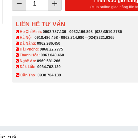
Thêm vào giỏ hàn
(Mua online giao hàng tận ta
LIÊN HỆ TƯ VẤN
​ Hồ Chí Minh:
0902.787.139
-
0932.196.898
-
(028)3510.2786
Hà Nội:
0918.486.458
-
0962.714.680
-
(024)3221.6365
Đà Nẵng:
0962.986.450
Hải Phòng:
0868.22.7775
Thanh Hóa:
0963.040.460
Nghệ An:
0969.581.266
Đắk Lắk:
0984.762.139
Cần Thơ:
0938 704 139​
c giá