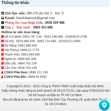
Thông tin khác
Giờ làm việc:
08h-17h (từ thứ 2 - thứ 7)
Email:
Sieuthihaiminh@gmail.com
Phòng thu mua-Nhập khẩu:
0938 204 988
Góp ý - Bảo hành :
0965 415 898
Hotline tư vấn mua hàng:
Hồ Chí Minh:
0902.787.139
-
0932.196.898
-
(028)3510.2786
Hà Nội:
0918.486.458
-
0962.714.680
-
(024)3221.6365
Đà Nẵng:
0962.986.450
Hải Phòng:
0868.22.7775
Thanh Hóa:
0963.040.460
Nghệ An:
0969.581.266
Đắk Lắk:
0984.762.139
Cần Thơ:
0938 704 139
CSKH Phía Nam:
0898 121 139
CSKH Phía Bắc:
0868 50 2002
Copyright © 2013 - 2022 Công ty TNHH TMDV xuất nhập khẩu Hải Minh.
Giấy chứng nhận đăng ký kinh doanh số 0312175132, cấp ngày 07/03/2013 bởi
Sở Kế hoạch và Đầu tư TP. Hồ Chí Minh.
Địa chỉ đăng ký trụ sở chính: 33/4 Bùi Đình Túy, Phường 26, quận Bình Thạnh,
Tp. Hồ Chí Minh