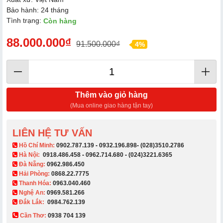
Bảo hành: 24 tháng
Tình trạng:
Còn hàng
88.000.000₫
91.500.000₫
4%
Thêm vào giỏ hàng
(Mua online giao hàng tận tay)
LIÊN HỆ TƯ VẤN
​ Hồ Chí Minh:
0902.787.139
-
0932.196.898
-
(028)3510.2786
Hà Nội:
0918.486.458
-
0962.714.680
-
(024)3221.6365
Đà Nẵng:
0962.986.450
Hải Phòng:
0868.22.7775
Thanh Hóa:
0963.040.460
Nghệ An:
0969.581.266
Đắk Lắk:
0984.762.139
Cần Thơ:
0938 704 139​