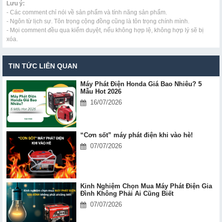
Lưu ý:
- Các comment chỉ nói về sản phẩm và tính năng sản phẩm.
- Ngôn từ lịch sự. Tôn trọng cộng đồng cũng là tôn trọng chính mình.
- Mọi comment đều qua kiểm duyệt, nếu không hợp lệ, không hợp lý sẽ bị
xóa.
TIN TỨC LIÊN QUAN
Máy Phát Điện Honda Giá Bao Nhiêu? 5
Mẫu Hot 2026
16/07/2026
“Cơn sốt” máy phát điện khi vào hè!
07/07/2026
Kinh Nghiệm Chọn Mua Máy Phát Điện Gia
Đình Không Phải Ai Cũng Biết
07/07/2026