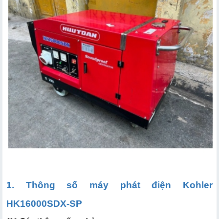
2.1. Công suất lớn – đáp ứng nhu cầu cao
2.2. Tiết kiệm nhiên liệu tốt
2.3. Động cơ bền bỉ, hiệu suất cao
2.4. Vận hành êm ái – giảm thanh hiệu quả
2.5. Thiết kế chắc chắn, dễ di chuyển
3.1. Trong sinh hoạt gia đình
3.2. Trong kinh doanh và sản xuất
3.3. Trong sự kiện, hội nghị ngoài trời
1. Thông số máy phát điện Kohler
HK16000SDX-SP