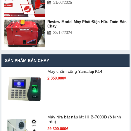
31/03/2025
Review Model Máy Phát Điện Hữu Toàn Bán
Chạy
23/12/2024
SẢN PHẨM BÁN CHẠY
Máy chấm cô​ng Yamafuji K14
2.350.000₫
Máy rửa bát nắp lật HHB-7000D (ô kính
tròn)
29.300.000₫