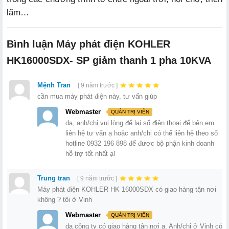
lãm…
Bình luận Máy phát điện KOHLER
HK16000SDX- SP giảm thanh 1 pha 10KVA
Mệnh Tran
[ 9 năm trước ]
cần mua máy phát điện này, tư vấn giúp
Webmaster
QUẢN TRỊ VIÊN
dạ, anh/chị vui lòng để lại số điện thoại để bên em
liên hệ tư vấn ạ hoặc anh/chị có thể liên hệ theo số
hotline 0932 196 898 để được bộ phận kinh doanh
hỗ trợ tốt nhất ạ!
Trung tran
[ 9 năm trước ]
Máy phát điện KOHLER HK 16000SDX có giao hàng tận nơi
không ? tôi ở Vinh
Webmaster
QUẢN TRỊ VIÊN
dạ công ty có giao hàng tận nơi ạ. Anh/chị ở Vinh có