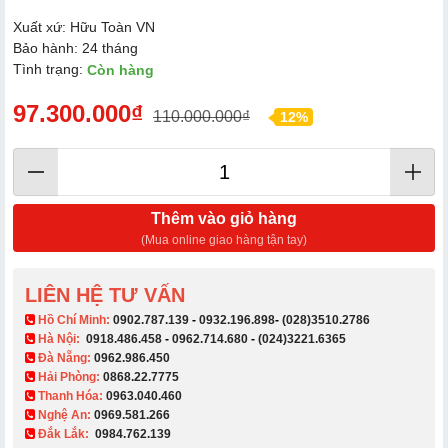
Xuất xứ: Hữu Toàn VN
Bảo hành: 24 tháng
Tình trạng:
Còn hàng
97.300.000₫
110.000.000₫
12%
Thêm vào giỏ hàng
(Mua online giao hàng tận tay)
LIÊN HỆ TƯ VẤN
​ Hồ Chí Minh:
0902.787.139
-
0932.196.898
-
(028)3510.2786
Hà Nội:
0918.486.458
-
0962.714.680
-
(024)3221.6365
Đà Nẵng:
0962.986.450
Hải Phòng:
0868.22.7775
Thanh Hóa:
0963.040.460
Nghệ An:
0969.581.266
Đắk Lắk:
0984.762.139