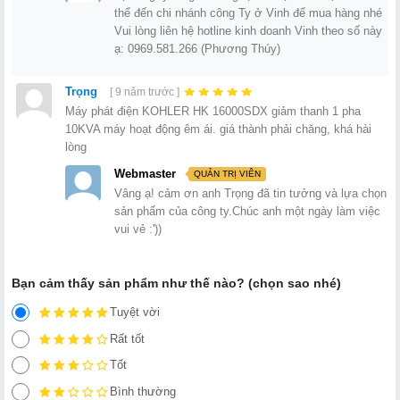
thể đến chi nhánh công Ty ở Vinh để mua hàng nhé
Vui lòng liên hệ hotline kinh doanh Vinh theo số này
ạ: 0969.581.266 (Phương Thúy)
Trọng
[ 9 năm trước ]
Máy phát điện KOHLER HK 16000SDX giảm thanh 1 pha
10KVA máy hoạt động êm ái. giá thành phải chăng, khá hài
lòng
Webmaster
QUẢN TRỊ VIÊN
Vâng ạ! cảm ơn anh Trọng đã tin tưởng và lựa chọn
sản phẩm của công ty.Chúc anh một ngày làm việc
vui vẻ :'))
Bạn cảm thấy sản phẩm như thế nào? (chọn sao nhé)
Tuyệt vời
Rất tốt
Tốt
Bình thường