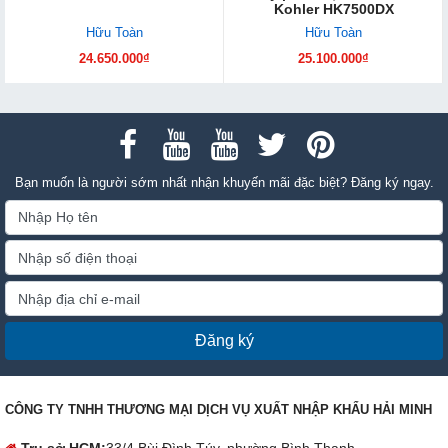
Kohler HK7500DX
Hữu Toàn
Hữu Toàn
24.650.000₫
25.100.000₫
Bạn muốn là người sớm nhất nhận khuyến mãi đặc biệt? Đăng ký ngay.
Đăng ký
CÔNG TY TNHH THƯƠNG MẠI DỊCH VỤ XUẤT NHẬP KHẨU HẢI MINH
Trụ sở HCM:
33/4 Bùi Đình Túy, phường Bình Thạnh