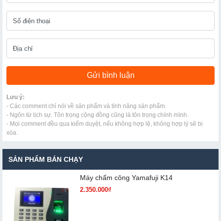
Lưu ý:
- Các comment chỉ nói về sản phẩm và tính năng sản phẩm.
- Ngôn từ lịch sự. Tôn trọng cộng đồng cũng là tôn trọng chính mình.
- Mọi comment đều qua kiểm duyệt, nếu không hợp lệ, không hợp lý sẽ bị
xóa.
SẢN PHẨM BÁN CHẠY
Máy chấm cô​ng Yamafuji K14
2.350.000₫