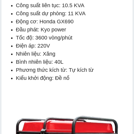
Công suất liên tục: 10.5 KVA
c. Đề nổ – Khởi động nhanh, không cần sức người
Công suất dự phòng: 11 KVA
Động cơ: Honda GX690
d. Máy bền, dễ bảo dưỡng, thay thế linh phụ kiện
Đầu phát: Kyo power
Tốc độ: 3600 vòng/phút
Điện áp: 220V
Nhiên liệu: Xăng
Bình nhiên liệu: 40L
Phương thức kích từ: Tự kích từ
Kiểu khởi động: Đề nổ