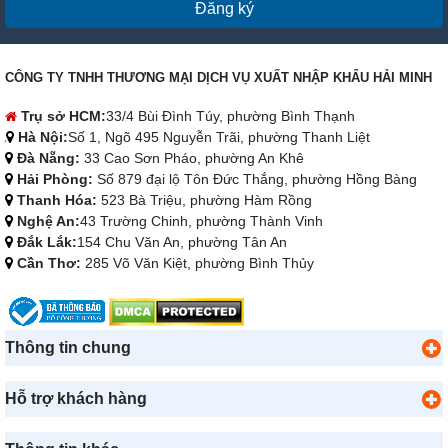
Đăng ký
CÔNG TY TNHH THƯƠNG MẠI DỊCH VỤ XUẤT NHẬP KHẨU HẢI MINH
Trụ sở HCM:
33/4 Bùi Đình Túy, phường Bình Thạnh
Hà Nội:
Số 1, Ngõ 495 Nguyễn Trãi, phường Thanh Liệt
Đà Nẵng:
33 Cao Sơn Pháo, phường An Khê
Hải Phòng:
Số 879 đại lộ Tôn Đức Thắng, phường Hồng Bàng
Thanh Hóa:
523 Bà Triệu, phường Hàm Rồng
Nghệ An:
43 Trường Chinh, phường Thành Vinh
Đắk Lắk:
154 Chu Văn An, phường Tân An
Cần Thơ:
285 Võ Văn Kiệt, phường Bình Thủy
Thông tin chung
Hỗ trợ khách hàng