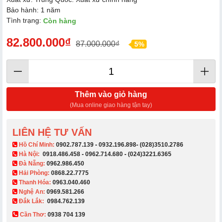
Bảo hành: 1 năm
Tình trạng:
Còn hàng
82.800.000₫
87.000.000₫
5%
Thêm vào giỏ hàng
(Mua online giao hàng tận tay)
LIÊN HỆ TƯ VẤN
​ Hồ Chí Minh:
0902.787.139
-
0932.196.898
-
(028)3510.2786
Hà Nội:
0918.486.458
-
0962.714.680
-
(024)3221.6365
Đà Nẵng:
0962.986.450
Hải Phòng:
0868.22.7775
Thanh Hóa:
0963.040.460
Nghệ An:
0969.581.266
Đắk Lắk:
0984.762.139
Cần Thơ:
0938 704 139​