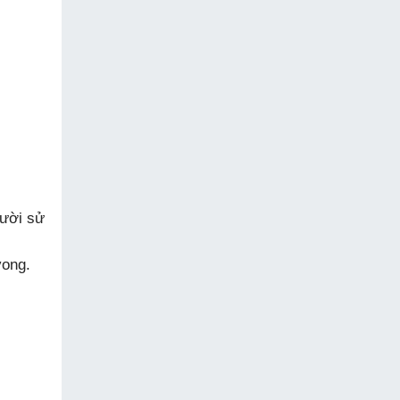
gười sử
vong.