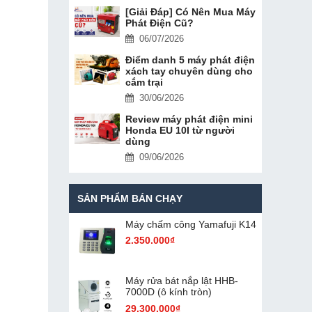
[Giải Đáp] Có Nên Mua Máy
Phát Điện Cũ?
06/07/2026
Điểm danh 5 máy phát điện
xách tay chuyên dùng cho
cắm trại
30/06/2026
Review máy phát điện mini
Honda EU 10I từ người
dùng
09/06/2026
SẢN PHẨM BÁN CHẠY
Máy chấm cô​ng Yamafuji K14
2.350.000₫
Máy rửa bát nắp lật HHB-
7000D (ô kính tròn)
29.300.000₫