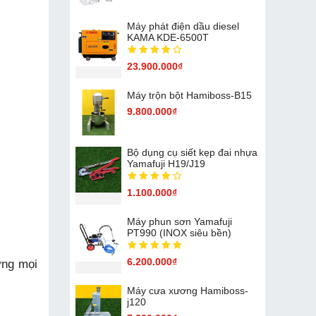
Máy phát điện dầu diesel
KAMA KDE-6500T
23.900.000₫
Máy trộn bột Hamiboss-B15
9.800.000₫
Bộ dụng cụ siết kẹp đai nhựa
Yamafuji H19/J19
1.100.000₫
Máy phun sơn Yamafuji
PT990 (INOX siêu bền)
6.200.000₫
 ứng mọi
Máy cưa xương Hamiboss-
j120