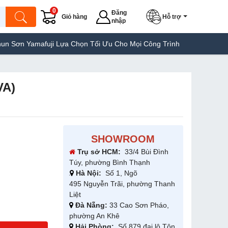
0
Đăng
Giỏ hàng
Hỗ trợ
nhập
i Lựa Chọn Tối Ưu Cho Mọi Công Trình
Máy Hàn Túi Yamafuji Lự
VA)
SHOWROOM
Trụ sở HCM:
33/4 Bùi Đình
Túy, phường Bình Thạnh
Hà Nội:
Số 1, Ngõ
495 Nguyễn Trãi, phường Thanh
Liệt
Đà Nẵng:
33 Cao Sơn Pháo,
phường An Khê
Hải Phòng:
Số 879 đại lộ Tôn