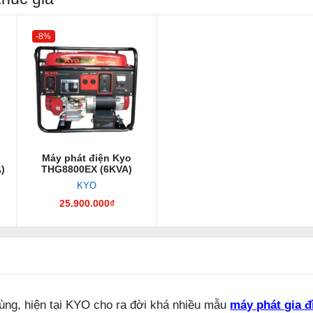
-8%
Máy phát điện Kyo
)
THG8800EX (6KVA)
KYO
25.900.000₫
ùng, hiện tại KYO cho ra đời khá nhiều mẫu
máy phát gia đ