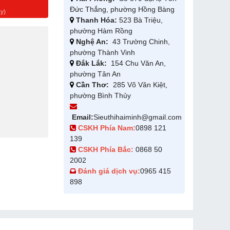
g
Đức Thắng, phường Hồng Bàng
y)
Thanh Hóa:
523 Bà Triệu,
phường Hàm Rồng
Nghệ An:
43 Trường Chinh,
phường Thành Vinh
Đắk Lắk:
154 Chu Văn An,
phường Tân An
Cần Thơ:
285 Võ Văn Kiệt,
phường Bình Thủy
Email:
Sieuthihaiminh@gmail.com
CSKH Phía Nam:
0898 121
139
CSKH Phía Bắc:
0868 50
2002
Đánh giá dịch vụ:
0965 415
898