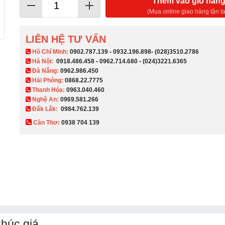
Thêm vào giỏ hàn
(Mua online giao hàng tận ta
LIÊN HỆ TƯ VẤN
​ Hồ Chí Minh:
0902.787.139
-
0932.196.898
-
(028)3510.2786
Hà Nội:
0918.486.458
-
0962.714.680
-
(024)3221.6365
Đà Nẵng:
0962.986.450
Hải Phòng:
0868.22.7775
Thanh Hóa:
0963.040.460
Nghệ An:
0969.581.266
Đắk Lắk:
0984.762.139
Cần Thơ:
0938 704 139​
khúc giá