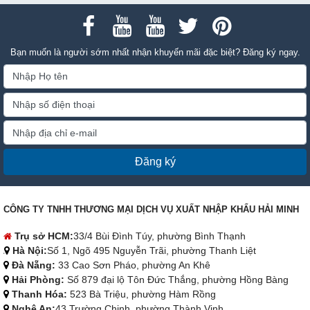
Bạn muốn là người sớm nhất nhận khuyến mãi đặc biệt? Đăng ký ngay.
Đăng ký
CÔNG TY TNHH THƯƠNG MẠI DỊCH VỤ XUẤT NHẬP KHẨU HẢI MINH
Trụ sở HCM:
33/4 Bùi Đình Túy, phường Bình Thạnh
Hà Nội:
Số 1, Ngõ 495 Nguyễn Trãi, phường Thanh Liệt
Đà Nẵng:
33 Cao Sơn Pháo, phường An Khê
Hải Phòng:
Số 879 đại lộ Tôn Đức Thắng, phường Hồng Bàng
Thanh Hóa:
523 Bà Triệu, phường Hàm Rồng
Nghệ An:
43 Trường Chinh, phường Thành Vinh