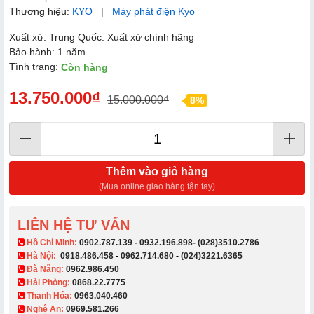
Thương hiệu:
KYO
|
Máy phát điện Kyo
Xuất xứ: Trung Quốc. Xuất xứ chính hãng
Bảo hành: 1 năm
Tình trạng:
Còn hàng
13.750.000₫
15.000.000₫
8%
Thêm vào giỏ hàng
(Mua online giao hàng tận tay)
LIÊN HỆ TƯ VẤN
​ Hồ Chí Minh:
0902.787.139
-
0932.196.898
-
(028)3510.2786
Hà Nội:
0918.486.458
-
0962.714.680
-
(024)3221.6365
Đà Nẵng:
0962.986.450
Hải Phòng:
0868.22.7775
Thanh Hóa:
0963.040.460
Nghệ An:
0969.581.266