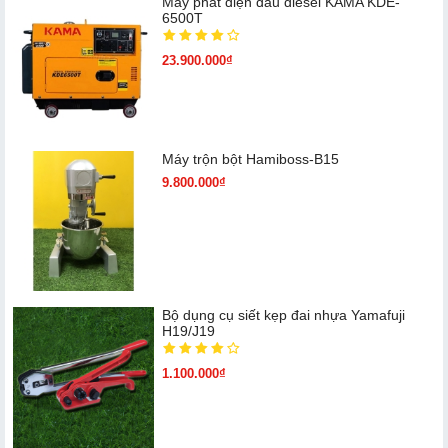
Máy phát điện dầu diesel KAMA KDE-
6500T
23.900.000₫
Máy trộn bột Hamiboss-B15
9.800.000₫
Bộ dụng cụ siết kẹp đai nhựa Yamafuji
H19/J19
1.100.000₫