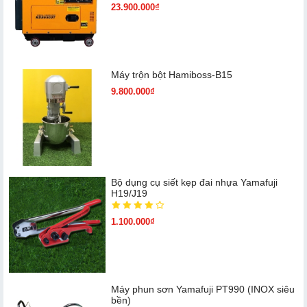
23.900.000₫
Máy trộn bột Hamiboss-B15
9.800.000₫
Bộ dụng cụ siết kẹp đai nhựa Yamafuji
H19/J19
1.100.000₫
Máy phun sơn Yamafuji PT990 (INOX siêu
bền)