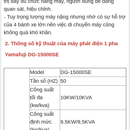
thị đầy đủ chức năng máy, người dùng dễ dàng
quan sát, hiệu chỉnh.
- Tuy trọng lượng máy nặng nhưng nhờ có sự hỗ trợ
của 4 bánh xe lớn nên việc di chuyển máy cũng
không quá khó khăn.
2. Thông số kỹ thuật của máy phát điện 1 pha
Yamafuji DG-15000SE
Model
DG-15000SE
Tần số (HZ)
50
Công suất
tối đa
10KW/10KVA
(kw/kva)
Công suất
định mức
9,5KW/9,5KVA
(kw/kva)