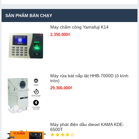
SẢN PHẨM BÁN CHẠY
Máy chấm cô​ng Yamafuji K14
2.350.000₫
Máy rửa bát nắp lật HHB-7000D (ô kính
tròn)
29.300.000₫
Máy phát điện dầu diesel KAMA KDE-
6500T