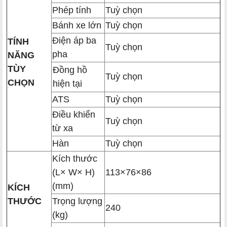
Phép tính
Tuỳ chọn
Bánh xe lớn
Tuỳ chọn
Điện áp ba
TÍNH
Tuỳ chọn
pha
NĂNG
TÙY
Đồng hồ
Tuỳ chọn
CHỌN
hiện tại
ATS
Tuỳ chọn
Điều khiển
Tuỳ chọn
từ xa
Hàn
Tuỳ chọn
Kích thước
(L× W× H)
113×76×86
(mm)
KÍCH
THƯỚC
Trọng lượng
240
(kg)