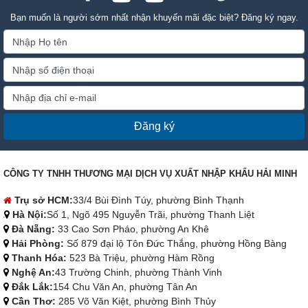
Bạn muốn là người sớm nhất nhận khuyến mãi đặc biệt? Đăng ký ngay.
Đăng ký
CÔNG TY TNHH THƯƠNG MẠI DỊCH VỤ XUẤT NHẬP KHẨU HẢI MINH
Trụ sở HCM:
33/4 Bùi Đình Túy, phường Bình Thạnh
Hà Nội:
Số 1, Ngõ 495 Nguyễn Trãi, phường Thanh Liệt
Đà Nẵng:
33 Cao Sơn Pháo, phường An Khê
Hải Phòng:
Số 879 đại lộ Tôn Đức Thắng, phường Hồng Bàng
Thanh Hóa:
523 Bà Triệu, phường Hàm Rồng
Nghệ An:
43 Trường Chinh, phường Thành Vinh
Đắk Lắk:
154 Chu Văn An, phường Tân An
Cần Thơ:
285 Võ Văn Kiệt, phường Bình Thủy