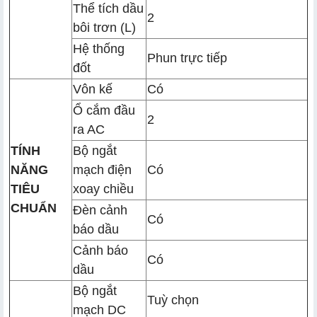
Thể tích dầu
2
bôi trơn (L)
Hệ thống
Phun trực tiếp
đốt
Vôn kế
Có
Ổ cắm đầu
2
ra AC
TÍNH
Bộ ngắt
NĂNG
mạch điện
Có
TIÊU
xoay chiều
CHUẨN
Đèn cảnh
Có
báo dầu
Cảnh báo
Có
dầu
Bộ ngắt
Tuỳ chọn
mạch DC