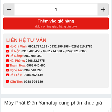
Thêm vào giỏ hàng
(Mua online giao hàng tận tay)
LIÊN HỆ TƯ VẤN
​ Hồ Chí Minh:
0902.787.139
-
0932.196.898
-
(028)3510.2786
Hà Nội:
0918.486.458
-
0962.714.680
-
(024)3221.6365
Đà Nẵng:
0962.986.450
Hải Phòng:
0868.22.7775
Thanh Hóa:
0963.040.460
Nghệ An:
0969.581.266
Đắk Lắk:
0984.762.139
Cần Thơ:
0938 704 139​
Máy Phát Điện Yamafuji cùng phân khúc giá