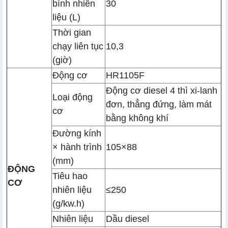
bình nhiên
30
liệu (L)
Thời gian
chạy liên tục
10,3
(giờ)
Động cơ
HR1105F
Động cơ diesel 4 thì xi-lanh
Loại động
đơn, thẳng đứng, làm mát
cơ
bằng không khí
Đường kính
× hành trình
105×88
(mm)
ĐỘNG
Tiêu hao
CƠ
nhiên liệu
≤250
(g/kw.h)
Nhiên liệu
Dầu diesel