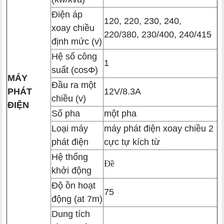
Điện áp
120, 220, 230, 240,
xoay chiều
220/380, 230/400, 240/415
định mức (v)
Hệ số công
1
suất (cosΦ)
MÁY
Đầu ra một
PHÁT
12V/8.3A
chiều (v)
ĐIỆN
Số pha
một pha
Loại máy
máy phát điện xoay chiều 2
phát điện
cực tự kích từ
Hệ thống
Đề
khởi động
Độ ồn hoạt
75
động (at 7m)
Dung tích