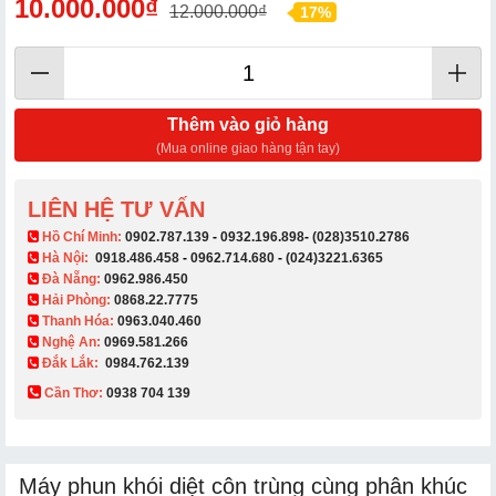
10.000.000₫
12.000.000₫
17%
Thêm vào giỏ hàng
(Mua online giao hàng tận tay)
LIÊN HỆ TƯ VẤN
​ Hồ Chí Minh:
0902.787.139
-
0932.196.898
-
(028)3510.2786
Hà Nội:
0918.486.458
-
0962.714.680
-
(024)3221.6365
Đà Nẵng:
0962.986.450
Hải Phòng:
0868.22.7775
Thanh Hóa:
0963.040.460
Nghệ An:
0969.581.266
Đắk Lắk:
0984.762.139
Cần Thơ:
0938 704 139​
Máy phun khói diệt côn trùng cùng phân khúc