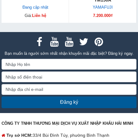
YM150A
Đang cập nhật
YAMAFUJI
Giá:
Liên hệ
7.200.000₫
Bạn muốn là người sớm nhất nhận khuyến mãi đặc biệt? Đăng ký ngay.
Đăng ký
CÔNG TY TNHH THƯƠNG MẠI DỊCH VỤ XUẤT NHẬP KHẨU HẢI MINH
Trụ sở HCM:
33/4 Bùi Đình Túy, phường Bình Thạnh