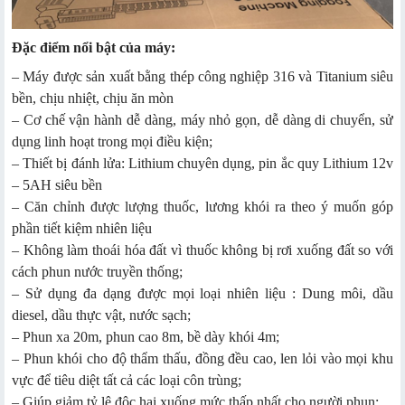
Đặc điểm nổi bật của máy:
– Máy được sản xuất bằng thép công nghiệp 316 và Titanium siêu
bền, chịu nhiệt, chịu ăn mòn
– Cơ chế vận hành dễ dàng, máy nhỏ gọn, dễ dàng di chuyển, sử
dụng linh hoạt trong mọi điều kiện;
– Thiết bị đánh lửa: Lithium chuyên dụng, pin ắc quy Lithium 12v
– 5AH siêu bền
– Căn chỉnh được lượng thuốc, lương khói ra theo ý muốn góp
phần tiết kiệm nhiên liệu
– Không làm thoái hóa đất vì thuốc không bị rơi xuống đất so với
cách phun nước truyền thống;
– Sử dụng đa dạng được mọi loại nhiên liệu : Dung môi, dầu
diesel, dầu thực vật, nước sạch;
– Phun xa 20m, phun cao 8m, bề dày khói 4m;
– Phun khói cho độ thẩm thấu, đồng đều cao, len lỏi vào mọi khu
vực để tiêu diệt tất cả các loại côn trùng;
– Giúp giảm tỷ lệ độc hại xuống mức thấp nhất cho người phun;