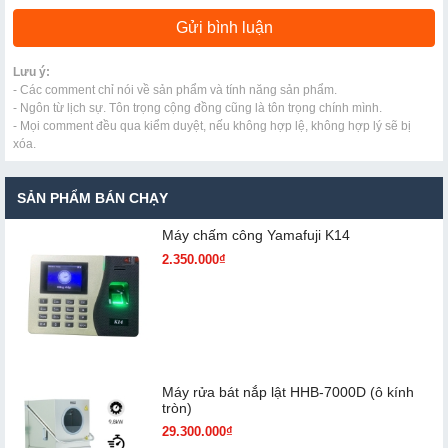
Lưu ý:
- Các comment chỉ nói về sản phẩm và tính năng sản phẩm.
- Ngôn từ lịch sự. Tôn trọng cộng đồng cũng là tôn trọng chính mình.
- Mọi comment đều qua kiểm duyệt, nếu không hợp lệ, không hợp lý sẽ bị
xóa.
SẢN PHẨM BÁN CHẠY
Máy chấm cô​ng Yamafuji K14
2.350.000₫
Máy rửa bát nắp lật HHB-7000D (ô kính
tròn)
29.300.000₫