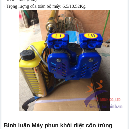
- Trọng lượng của toàn bộ máy: 6.5/10.52Kg
Bình luận Máy ph​un khói diệt côn trùng