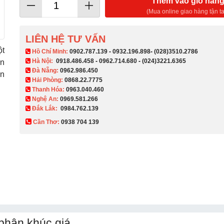
Thêm vào giỏ hàn
(Mua online giao hàng tận ta
LIÊN HỆ TƯ VẤN
ột
​ Hồ Chí Minh:
0902.787.139
-
0932.196.898
-
(028)3510.2786
Hà Nội:
0918.486.458
-
0962.714.680
-
(024)3221.6365
un
Đà Nẵng:
0962.986.450
àn
Hải Phòng:
0868.22.7775
Thanh Hóa:
0963.040.460
Nghệ An:
0969.581.266
Đắk Lắk:
0984.762.139
Cần Thơ:
0938 704 139​
 phân khúc giá