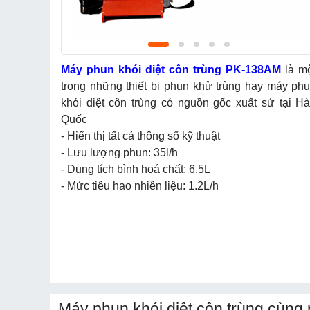
Máy phun khói diệt côn trùng PK-138AM
là m
trong những thiết bị phun khử trùng hay máy ph
khói diệt côn trùng có nguồn gốc xuất sứ tại H
Quốc
- Hiển thị tất cả thông số kỹ thuật
- Lưu lượng phun: 35l/h
- Dung tích bình hoá chất: 6.5L
- Mức tiêu hao nhiên liệu: 1.2L/h
Máy phun khói diệt côn trùng cùng