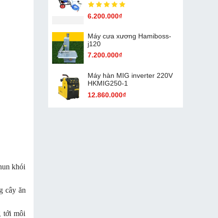
6.200.000₫
Máy cưa xương Hamiboss-
j120
7.200.000₫
Máy hàn MIG inverter 220V
HKMIG250-1
12.860.000₫
hun khói
g cây ăn
 tới môi