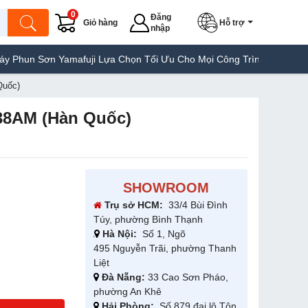
0
Đăng
Giỏ hàng
Hỗ trợ
nhập
 Yamafuji Lựa Chọn Tối Ưu Cho Mọi Công Trình
Máy Hàn Túi Yama
Quốc)
138AM (Hàn Quốc)
SHOWROOM
Trụ sở HCM:
33/4 Bùi Đình
Túy, phường Bình Thạnh
Hà Nội:
Số 1, Ngõ
495 Nguyễn Trãi, phường Thanh
Liệt
Đà Nẵng:
33 Cao Sơn Pháo,
phường An Khê
Hải Phòng:
Số 879 đại lộ Tôn