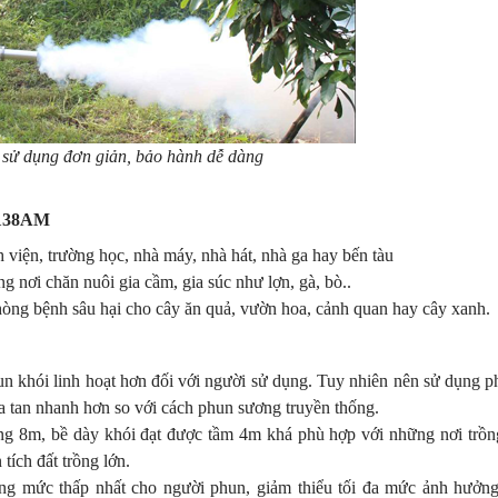
 sử dụng đơn giản, bảo hành dễ dàng
-138AM
 viện, trường học, nhà máy, nhà hát, nhà ga hay bến tàu
 nơi chăn nuôi gia cầm, gia súc như lợn, gà, bò..
phòng bệnh sâu hại cho cây ăn quả, vườn hoa, cảnh quan hay cây xanh.
un khói linh hoạt hơn đối với người sử dụng. Tuy nhiên nên sử dụng p
òa tan nhanh hơn so với cách phun sương truyền thống.
 8m, bề dày khói đạt được tầm 4m khá phù hợp với những nơi trồn
tích đất trồng lớn.
ống mức thấp nhất cho người phun, giảm thiểu tối đa mức ảnh hưởng