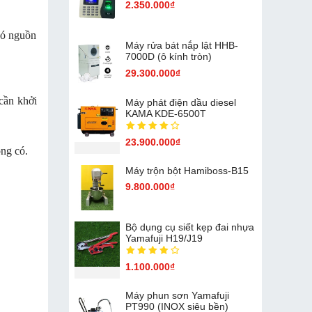
2.350.000₫
có nguồn
Máy rửa bát nắp lật HHB-
7000D (ô kính tròn)
29.300.000₫
cần khởi
Máy phát điện dầu diesel
KAMA KDE-6500T
23.900.000₫
ông có.
Máy trộn bột Hamiboss-B15
9.800.000₫
Bộ dụng cụ siết kẹp đai nhựa
Yamafuji H19/J19
1.100.000₫
Máy phun sơn Yamafuji
PT990 (INOX siêu bền)