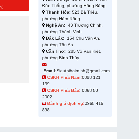
g
Đức Thắng, phường Hồng Bàng
y)
Thanh Hóa:
523 Bà Triệu,
phường Hàm Rồng
Nghệ An:
43 Trường Chinh,
phường Thành Vinh
Đắk Lắk:
154 Chu Văn An,
phường Tân An
Cần Thơ:
285 Võ Văn Kiệt,
phường Bình Thủy
Email:
Sieuthihaiminh@gmail.com
CSKH Phía Nam:
0898 121
139
CSKH Phía Bắc:
0868 50
2002
Đánh giá dịch vụ:
0965 415
898