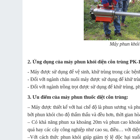
Máy phun khói
2. Ứng dụng của máy phun khói diện côn trùng PK
- Máy được sử dụng để vệ sinh, khử trùng trong các bệnh
- Đối với ngành chăn nuôi máy được sử dụng để khử trùng
- Đối với ngành trồng trọt được sử dụng để khử trùng, 
3. Ưu điểm của máy phun thuốc diệt côn trùng:
– Máy được thiêt kế với hai chế độ là phun sương và ph
bởi phun khói cho độ thẩm thấu và đều hơn, thời gian h
– Có khả năng phun xa khoảng 20m và phun cao khoảng
quả hay các cây công nghiệp như cao su, điều… với diện 
–Với cách thức phun khói giúp giảm tỷ lệ độc hại xu