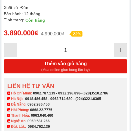
Xuất xứ: Đức
Bảo hành: 12 tháng
Tình trạng:
Còn hàng
3.890.000₫
4.990.000₫
22%
Thêm vào giỏ hàng
(Mua online giao hàng tận tay)
LIÊN HỆ TƯ VẤN
​ Hồ Chí Minh:
0902.787.139
-
0932.196.898
-
(028)3510.2786
Hà Nội:
0918.486.458
-
0962.714.680
-
(024)3221.6365
Đà Nẵng:
0962.986.450
Hải Phòng:
0868.22.7775
Thanh Hóa:
0963.040.460
Nghệ An:
0969.581.266
Đắk Lắk:
0984.762.139