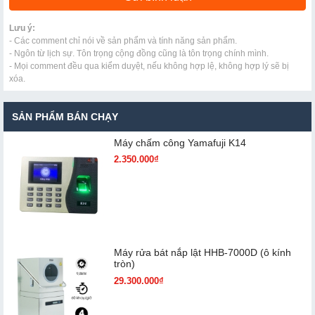
Lưu ý:
- Các comment chỉ nói về sản phẩm và tính năng sản phẩm.
- Ngôn từ lịch sự. Tôn trọng cộng đồng cũng là tôn trọng chính mình.
- Mọi comment đều qua kiểm duyệt, nếu không hợp lệ, không hợp lý sẽ bị
xóa.
SẢN PHẨM BÁN CHẠY
Máy chấm cô​ng Yamafuji K14
2.350.000₫
Máy rửa bát nắp lật HHB-7000D (ô kính
tròn)
29.300.000₫