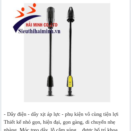
- Dây điện - dây xịt áp lực - phụ kiện vô cùng tiện lợi
Thiết kế nhỏ gọn, hiện đại, gọn gàng, di chuyển nhẹ
nhàng. Móc treo dây, lỗ cắm súng... được bố trí khoa