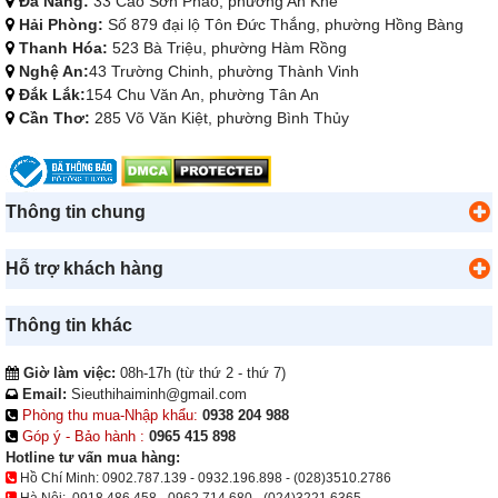
Đà Nẵng:
33 Cao Sơn Pháo, phường An Khê
Hải Phòng:
Số 879 đại lộ Tôn Đức Thắng, phường Hồng Bàng
Thanh Hóa:
523 Bà Triệu, phường Hàm Rồng
Nghệ An:
43 Trường Chinh, phường Thành Vinh
Đắk Lắk:
154 Chu Văn An, phường Tân An
Cần Thơ:
285 Võ Văn Kiệt, phường Bình Thủy
Thông tin chung
Hỗ trợ khách hàng
Thông tin khác
Giờ làm việc:
08h-17h (từ thứ 2 - thứ 7)
Email:
Sieuthihaiminh@gmail.com
Phòng thu mua-Nhập khẩu:
0938 204 988
Góp ý - Bảo hành :
0965 415 898
Hotline tư vấn mua hàng:
Hồ Chí Minh:
0902.787.139
-
0932.196.898
-
(028)3510.2786
Hà Nội:
0918.486.458
-
0962.714.680
-
(024)3221.6365