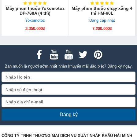
Máy phun thuốc Yokomotoz
Máy phun thuốc chạy xăng 4
DP-768A (4 thì)
thì HM-60L
Yokomotoz
Đang cập nhật
3.350.000₫
7.200.000₫
Bạn muốn là người sớm nhất nhận khuyến mãi đặc biệt? Đăng ký ngay.
Đăng ký
CÔNG TY TNHH THƯƠNG MẠI DỊCH VỤ XUẤT NHẬP KHẨU HẢI MINH