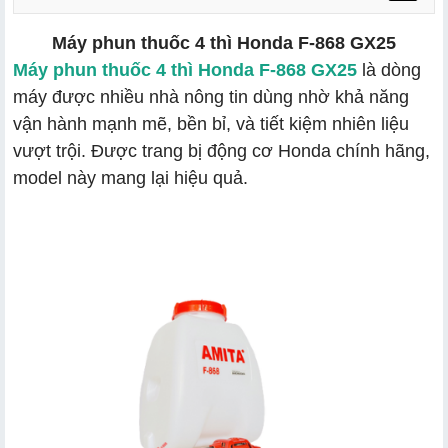
Máy phun thuốc 4 thì Honda F-868 GX25
Máy phun thuốc 4 thì Honda F-868 GX25
là dòng
1.1 Động cơ:HONDA GX25T SD
máy được nhiều nhà nông tin dùng nhờ khả năng
1.2 Hệ thống phun bơm:
vận hành mạnh mẽ, bền bỉ, và tiết kiệm nhiên liệu
vượt trội. Được trang bị động cơ Honda chính hãng,
model này mang lại hiệu quả.
2.1 Động cơ mạnh mẽ:
2.2 Tiết kiệm nhiên liệu:
2.3 Khởi động dễ dàng:
2.4 Bộ bơm phun áp lực cao:
2.5 Thùng thuốc dung tích lớn:
2.6 Độ bền cao: