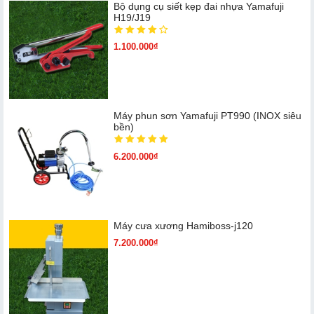
Bộ dụng cụ siết kẹp đai nhựa Yamafuji
H19/J19
1.100.000₫
Máy phun sơn Yamafuji PT990 (INOX siêu
bền)
6.200.000₫
Máy cưa xương Hamiboss-j120
7.200.000₫