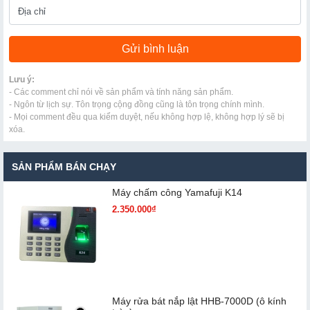
Lưu ý:
- Các comment chỉ nói về sản phẩm và tính năng sản phẩm.
- Ngôn từ lịch sự. Tôn trọng cộng đồng cũng là tôn trọng chính mình.
- Mọi comment đều qua kiểm duyệt, nếu không hợp lệ, không hợp lý sẽ bị
xóa.
SẢN PHẨM BÁN CHẠY
Máy chấm cô​ng Yamafuji K14
2.350.000₫
Máy rửa bát nắp lật HHB-7000D (ô kính