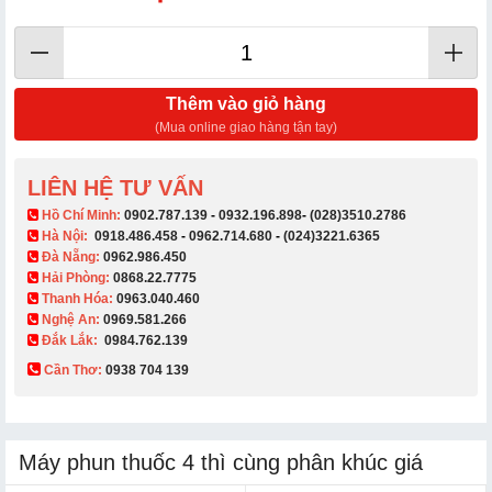
Thêm vào giỏ hàng
(Mua online giao hàng tận tay)
LIÊN HỆ TƯ VẤN
​ Hồ Chí Minh:
0902.787.139
-
0932.196.898
-
(028)3510.2786
Hà Nội:
0918.486.458
-
0962.714.680
-
(024)3221.6365
Đà Nẵng:
0962.986.450
Hải Phòng:
0868.22.7775
Thanh Hóa:
0963.040.460
Nghệ An:
0969.581.266
Đắk Lắk:
0984.762.139
Cần Thơ:
0938 704 139​
Máy phun thuốc 4 thì cùng phân khúc giá